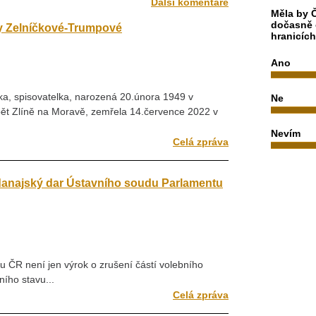
Další komentáře
Měla by Č
dočasně 
y Zelníčkové-Trumpové
hranicíc
Ano
rka, spisovatelka, narozená 20.února 1949 v
Ne
pět Zlíně na Moravě, zemřela 14.července 2022 v
Nevím
Celá zpráva
danajský dar Ústavního soudu Parlamentu
ČR není jen výrok o zrušení částí volebního
ího stavu...
Celá zpráva