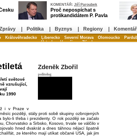
KOMENTÁŘ:
Jiří Paroubek
 Česku
Proč nepospíchat s
protikandidátem P. Pavla
Zprávy
|
Politika
|
Byznys
|
Regiony
|
Komentář
o
Královéhradecko
Liberecko
Severní Morava
Olomoucko
Pardu
Ústecko
Vysočina
Zlínsko
tiletá
Zdeněk Zbořil
politolog
řetí světové
ě vzrušující,
vají
oku 1990
už i v Praze v
 měsíc později, stály proti sobě skupiny ozbrojených
 bylo-li třeba i prezidenty. O rok později se začalo
u, Chorvatsko a Srbsko, Kosovo, trvale se válčilo v
bojovalo hned dvakrát a dnes táhnou nějací špatně
chalífát, ze kterého mají utíkat občané USA, jak jim