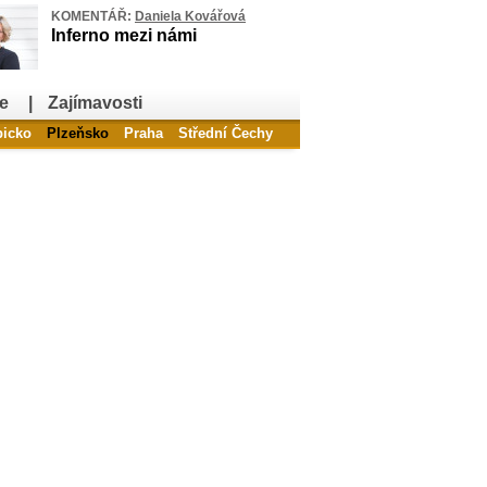
KOMENTÁŘ:
Daniela Kovářová
Inferno mezi námi
e
|
Zajímavosti
bicko
Plzeňsko
Praha
Střední Čechy