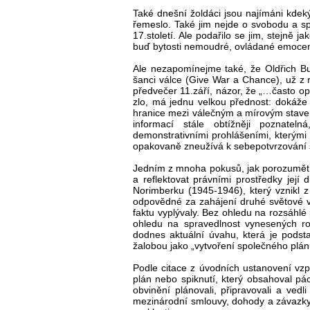
Také dnešní žoldáci jsou najímáni kdeký
řemeslo. Také jim nejde o svobodu a sp
17.století. Ale podařilo se jim, stejně j
buď bytosti nemoudré, ovládané emoce
Ale nezapomínejme také, že Oldřich 
šanci válce (Give War a Chance), už z
předvečer 11.září, názor, že „…často op
zlo, má jednu velkou přednost: dokáže vy
hranice mezi válečným a mírovým stavem 
informací stále obtížněji poznate
demonstrativními prohlášeními, kterými 
opakovaně zneužívá k sebepotvrzování 
Jedním z mnoha pokusů, jak porozumět 
a reflektovat právními prostředky jej
Norimberku (1945-1946), který vznikl 
odpovědné za zahájení druhé světové vá
faktu vyplývaly. Bez ohledu na rozsáhl
ohledu na spravedlnost vynesených ro
dodnes aktuální úvahu, která je podst
žalobou jako „vytvoření společného plán
Podle citace z úvodních ustanovení vzp
plán nebo spiknutí, který obsahoval pác
obvinění plánovali, připravovali a vedli
mezinárodní smlouvy, dohody a závazky 