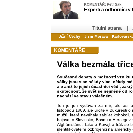
KOMENTÁŘ:
Petr Sak
Experti a odborníci v
Titulní strana
|
Jižní Čechy
Jižní Morava
Karlovarsk
KOMENTÁŘE
Válka bezmála třice
Současné debaty o možnosti vzniku t
války jsou sice někdy více, někdy mén
ale aniž to jejich účastníci vědí, zakrý
skutečnost, že svět se nejméně od r
nachází ve stavu válečném.
Ten je jen vydáván za mír, ale asi 
listopadu 1989, ale určitě v Bukurešti o
mužů, které neváhaly zabíjet kohokoli, a
bojovat o Slovinsko, Bosnu a Hercegovin
Afghánistánu. Také o Kuvajt a Irák se 
identifikovatelní ozbrojenci na americký 