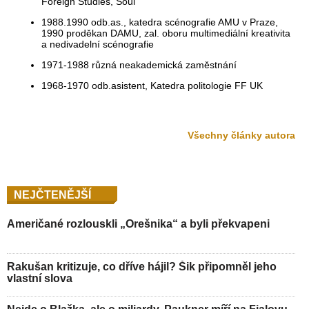
Foreign Studies, Soul
1988.1990 odb.as., katedra scénografie AMU v Praze,
1990 proděkan DAMU, zal. oboru multimediální kreativita
a nedivadelní scénografie
1971-1988 různá neakademická zaměstnání
1968-1970 odb.asistent, Katedra politologie FF UK
Všechny články autora
NEJČTENĚJŠÍ
Američané rozlouskli „Orešnika“ a byli překvapeni
Rakušan kritizuje, co dříve hájil? Šik připomněl jeho
vlastní slova