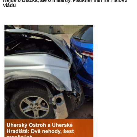
Nejde o Blažka, ale o miliardy. Paukner míří na Fialovu
vládu