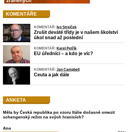
KOMENTÁŘE
KOMENTÁŘ:
Ivo Strejček
Zrušit deváté třídy je v našem školství
úkol snad až poslední
KOMENTÁŘ:
Karel Petřík
EU úředníci – a kdo je víc?
KOMENTÁŘ:
Jan Campbell
Ceuta a jak dále
ANKETA
Měla by Česká republika po vzoru Itálie dočasně omezit
schengenský režim na svých hranicích?
Ano