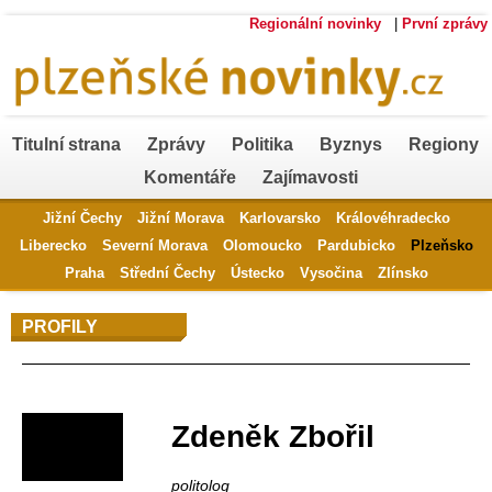
Regionální novinky
|
První zprávy
Titulní strana
Zprávy
Politika
Byznys
Regiony
Komentáře
Zajímavosti
Jižní Čechy
Jižní Morava
Karlovarsko
Královéhradecko
Liberecko
Severní Morava
Olomoucko
Pardubicko
Plzeňsko
Praha
Střední Čechy
Ústecko
Vysočina
Zlínsko
PROFILY
Profil autora
Zdeněk Zbořil
politolog