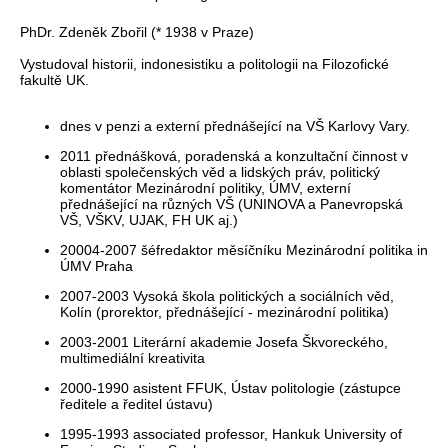
PhDr. Zdeněk Zbořil (* 1938 v Praze)
Vystudoval historii, indonesistiku a politologii na Filozofické
fakultě UK.
dnes v penzi a externí přednášející na VŠ Karlovy Vary.
2011 přednášková, poradenská a konzultační činnost v
oblasti společenských věd a lidských práv, politický
komentátor Mezinárodní politiky, ÚMV, externí
přednášející na různých VŠ (UNINOVA a Panevropská
VŠ, VŠKV, UJAK, FH UK aj.)
20004-2007 šéfredaktor měsíčníku Mezinárodní politika in
ÚMV Praha
2007-2003 Vysoká škola politických a sociálních věd,
Kolín (prorektor, přednášející - mezinárodní politika)
2003-2001 Literární akademie Josefa Škvoreckého,
multimediální kreativita
2000-1990 asistent FFUK, Ústav politologie (zástupce
ředitele a ředitel ústavu)
1995-1993 associated professor, Hankuk University of