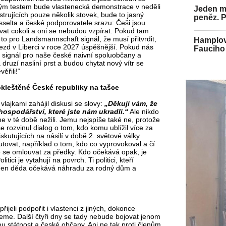
lným testem bude vlastenecká demonstrace v neděli
Jeden mu
rujících pouze několik stovek, bude to jasný
peněz. 
selta a české podporovatele srazu: Češi jsou
vat cokoli a oni se nebudou vzpírat. Pokud tam
 to pro Landsmannschaft signál, že musí přitvrdit,
Hamplov
í sjezd v Liberci v roce 2027 úspěšnější. Pokud nás
Fauciho 
ý signál pro naše české naivní spoluobčany a
druzí nasliní prst a budou chytat nový vítr se
ěřili!“
kleštěné České republiky na tašce
vlajkami zahájil diskusi se slovy:
„Děkuji vám, že
ospodářství, které jste nám ukradli.“
Ale nikdo
 v té době nežili. Jemu nejspíše také ne, protože
se rozvinul dialog o tom, kdo komu ublížil více za
skutujících na násilí v době 2. světové války
tovat, například o tom, kdo co vyprovokoval a čí
 se omlouvat za předky. Kdo očekává opak, je
itici je vytahují na povrch. Ti politici, kteří
 Onen děda očekává náhradu za rodný dům a
jeli podpořit i vlastenci z jiných, dokonce
eme. Další čtyři dny se tady nebude bojovat jenom
ou státnost a české občany. Ani ne tak proti členům