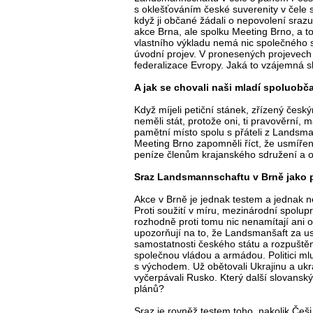
s oklešťováním české suverenity v čele 
když ji občané žádali o nepovolení srazu 
akce Brna, ale spolku Meeting Brno, a t
vlastního výkladu nemá nic společného 
úvodní projev. V pronesených projevech
federalizace Evropy. Jaká to vzájemná 
A jak se chovali naši mladí spoluobč
Když míjeli petiční stánek, zřízený český
neměli stát, protože oni, ti pravověrní, 
pamětní místo spolu s přáteli z Landsma
Meeting Brno zapomněli říct, že usmířen
peníze členům krajanského sdružení a 
Sraz Landsmannschaftu v Brně jako 
Akce v Brně je jednak testem a jednak 
Proti soužití v míru, mezinárodní spolup
rozhodně proti tomu nic nenamítají ani 
upozorňují na to, že Landsmanšaft za us
samostatnosti českého státu a rozpuště
společnou vládou a armádou. Politici mlu
s východem. Už obětovali Ukrajinu a ukr
vyčerpávali Rusko. Který další slovansk
plánů?
Sraz je rovněž testem toho, nakolik Češ