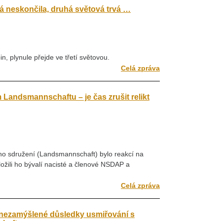
á neskončila, druhá světová trvá …
n, plynule přejde ve třetí světovou.
Celá zpráva
Landsmannschaftu – je čas zrušit relikt
o sdružení (Landsmannschaft) bylo reakcí na
žili ho bývalí nacisté a členové NSDAP a
Celá zpráva
nezamýšlené důsledky usmiřování s