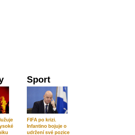
y
Sport
lužuje
FIFA po krizi.
vysoké
Infantino bojuje o
niku
udržení své pozice