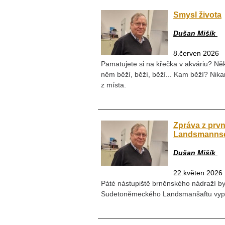
Smysl života
Dušan Mišík
8.červen 2026
Pamatujete si na křečka v akváriu? Ně
něm běží, běží, běží... Kam běží? Nika
z místa.
Zpráva z prvn
Landsmannsch
Dušan Mišík
22.květen 2026
Páté nástupiště brněnského nádraží b
Sudetoněmeckého Landsmanšaftu vyprav