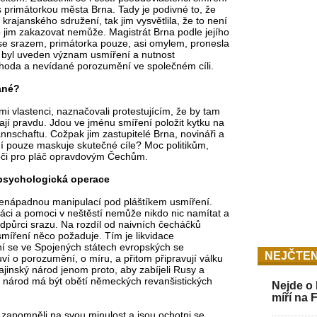
s primátorkou města Brna. Tady je podivné to, že
krajanského sdružení, tak jim vysvětlila, že to není
o jim zakazovat nemůže. Magistrát Brna podle jejího
se srazem, primátorka pouze, asi omylem, pronesla
 byl uveden význam usmíření a nutnost
shoda a nevídané porozumění ve společném cíli.
ané?
mi vlastenci, naznačovali protestujícím, že by tam
mají pravdu. Jdou ve jménu smíření položit kytku na
nnschaftu. Cožpak jim zastupitelé Brna, novináři a
í pouze maskuje skutečné cíle? Moc politikům,
oči pro pláč opravdovým Čechům.
psychologická operace
nenápadnou manipulací pod pláštíkem usmíření.
ráci a pomoci v neštěstí nemůže nikdo nic namítat a
odpůrci srazu. Na rozdíl od naivních čecháčků
míření něco požaduje. Tím je likvidace
ní se ve Spojených státech evropských se
NEJČTEN
ví o porozumění, o míru, a přitom připravují válku
ajinský národ jenom proto, aby zabíjeli Rusy a
ý národ má být obětí německých revanšistických
Nejde o 
míří na 
i zapomněli na svou minulost a jsou ochotni se