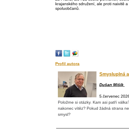
krajanského sdružení, ale proti naivitě
spoluobčanů.
Profil autora
Smysluplná a
Dušan Mišík
5.červenec 202
Položme si otázky. Kam asi patří válk
nakonec vítěz? Pokud žádná strana nez
smysl?