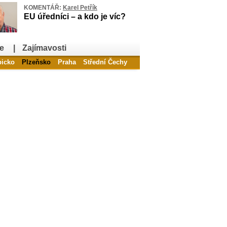
KOMENTÁŘ:
Karel Petřík
EU úředníci – a kdo je víc?
e
|
Zajímavosti
bicko
Plzeňsko
Praha
Střední Čechy