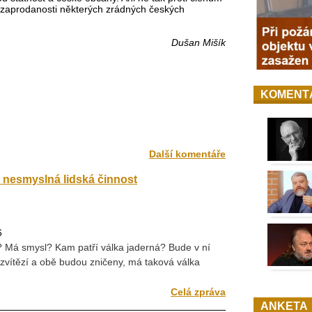
 a zaprodanosti některých zrádných českých
Dušan Mišík
KOMENT
Další komentáře
 nesmyslná lidská činnost
6
a? Má smysl? Kam patří válka jaderná? Bude v ní
vítězí a obě budou zničeny, má taková válka
Celá zpráva
ANKETA