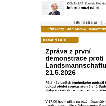
KOMENTÁŘ:
Daniela Kovář
Inferno mezi námi
Titulní strana
|
Jižní Čechy
Jižní Morava
Karlovarsk
KOMENTÁŘE
Zpráva z první
demonstrace proti
Landsmannschaftu
21.5.2026
Páté nástupiště brněnského nádraží 
odkud předci současných členů Sud
vlaky s vězni do koncentračních tábo
V 17:00 hodin přišla na páté nástupiště
Landsmannschaftu v čele s panem Posselt