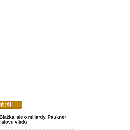
ĚJŠÍ
Blažka, ale o miliardy. Paukner
Fialovu vládu