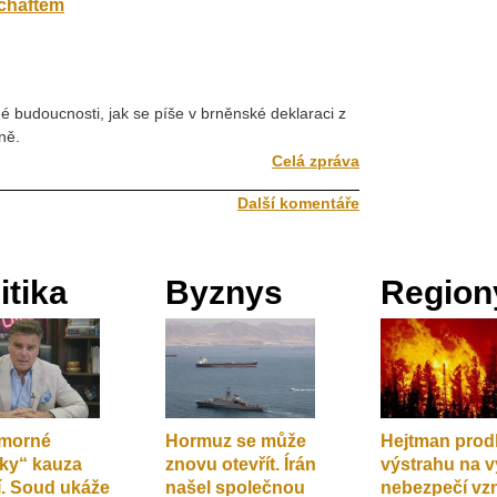
chaftem
 budoucnosti, jak se píše v brněnské deklaraci z
ně.
Celá zpráva
Další komentáře
itika
Byznys
Region
umorné
Hormuz se může
Hejtman prod
rky“ kauza
znovu otevřít. Írán
výstrahu na 
tí. Soud ukáže
našel společnou
nebezpečí vz