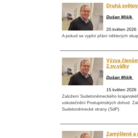
Druhá světov
Dušan Mišík
20.květen 2026
A pokud se vyplní přání některých skupi
Výzva členům 
2.sv.války
Dušan Mišík
15.květen 2026
Založení Sudetoněmeckého krajanskéh
uskutečnění Postupimských dohod. Zalo
Sudetoněmecké strany (SdP).
Zamýšlené a 