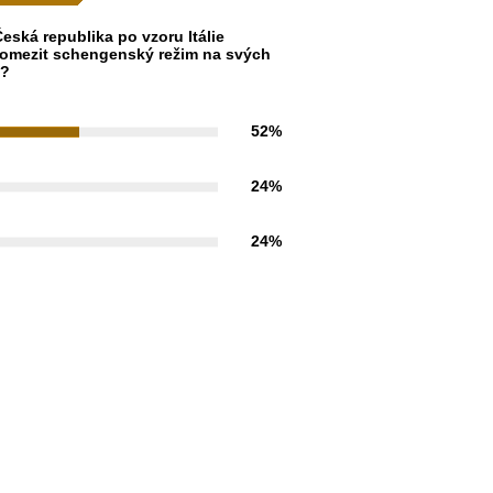
eská republika po vzoru Itálie
omezit schengenský režim na svých
h?
52%
24%
24%