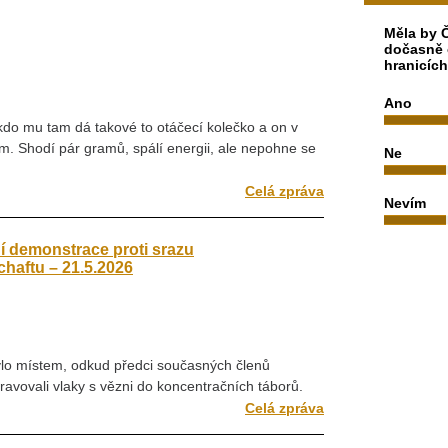
Měla by Č
dočasně 
hranicíc
Ano
kdo mu tam dá takové to otáčecí kolečko a on v
m. Shodí pár gramů, spálí energii, ale nepohne se
Ne
Celá zpráva
Nevím
í demonstrace proti srazu
aftu – 21.5.2026
ylo místem, odkud předci současných členů
ovali vlaky s vězni do koncentračních táborů.
Celá zpráva