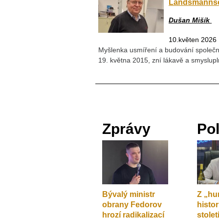
Landsmanns
Dušan Mišík
10.květen 2026
Myšlenka usmíření a budování společné
19. května 2015, zní lákavě a smyslupl
Zprávy
Pol
Bývalý ministr
Z „h
obrany Fedorov
histo
hrozí radikalizací
stole