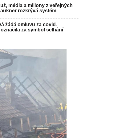
ž, média a miliony z veřejných
Paukner rozkrývá systém
á žádá omluvu za covid.
označila za symbol selhání