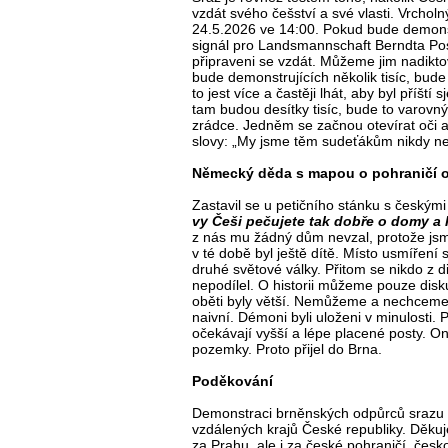
vzdát svého češství a své vlasti. Vrcho
24.5.2026 ve 14:00. Pokud bude demonst
signál pro Landsmannschaft Berndta Pos
připraveni se vzdát. Můžeme jim nadikto
bude demonstrujících několik tisíc, bude
to jest více a častěji lhát, aby byl příšt
tam budou desítky tisíc, bude to varovn
zrádce. Jedněm se začnou otevírat oči a 
slovy: „My jsme těm sudeťákům nikdy nev
Německý děda s mapou o pohraničí o
Zastavil se u petičního stánku s českými 
vy Češi pečujete tak dobře o domy a h
z nás mu žádný dům nevzal, protože jsme
v té době byl ještě dítě. Místo usmíření 
druhé světové války. Přitom se nikdo z di
nepodílel. O historii můžeme pouze disku
oběti byly větší. Nemůžeme a nechceme
naivní. Démoni byli uloženi v minulosti. Pol
očekávají vyšší a lépe placené posty.
pozemky. Proto přijel do Brna.
Poděkování
Demonstraci brněnských odpůrců srazu při
vzdálených krajů České republiky. Děkuj
za Prahu, ale i za české pohraničí, česk