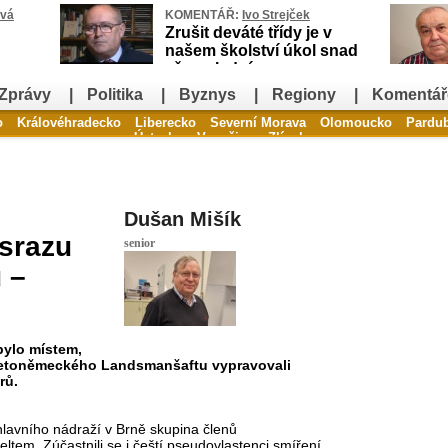
ová
KOMENTÁŘ:
Ivo Strejček
Zrušit deváté třídy je v
našem školství úkol snad
až poslední
Zprávy
|
Politika
|
Byznys
|
Regiony
|
Komentář
o
Královéhradecko
Liberecko
Severní Morava
Olomoucko
Pardu
Ústecko
Vysočina
Zlínsko
Dušan Mišík
 srazu
senior
 –
bylo místem,
etoněmeckého Landsmanšaftu vypravovali
rů.
 hlavního nádraží v Brně skupina členů
em. Zúčastnili se i čeští pseudovlastenci smíření