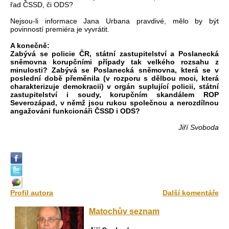
řad ČSSD, či ODS?
Nejsou-li informace Jana Urbana pravdivé, mělo by být
povinností premiéra je vyvrátit.
A konečně:
Zabývá se policie ČR, státní zastupitelství a Poslanecká
sněmovna korupčními případy tak velkého rozsahu z
minulosti? Zabývá se Poslanecká sněmovna, která se v
poslední době přeměnila (v rozporu s dělbou moci, která
charakterizuje demokracii) v orgán suplující policii, státní
zastupitelství i soudy, korupčním skandálem ROP
Severozápad, v němž jsou rukou společnou a nerozdílnou
angažováni funkcionáři ČSSD i ODS?
Jiří Svoboda
Profil autora
Další komentáře
Matochův seznam