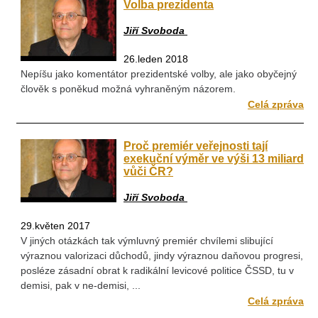
Volba prezidenta
Jiří Svoboda
26.leden 2018
Nepíšu jako komentátor prezidentské volby, ale jako obyčejný
člověk s poněkud možná vyhraněným názorem.
Celá zpráva
Proč premiér veřejnosti tají
exekuční výměr ve výši 13 miliard
vůči ČR?
Jiří Svoboda
29.květen 2017
V jiných otázkách tak výmluvný premiér chvílemi slibující
výraznou valorizaci důchodů, jindy výraznou daňovou progresi,
posléze zásadní obrat k radikální levicové politice ČSSD, tu v
demisi, pak v ne-demisi, ...
Celá zpráva