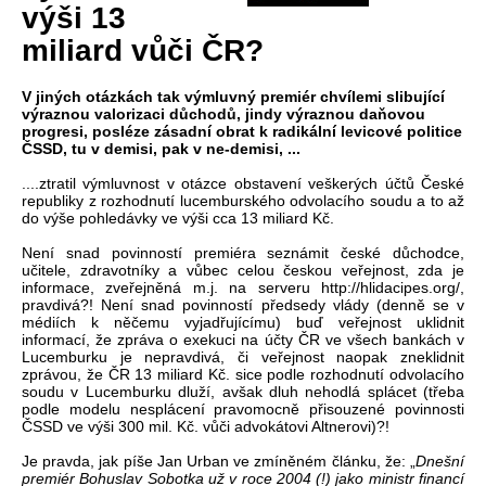
výši 13
miliard vůči ČR?
V jiných otázkách tak výmluvný premiér chvílemi slibující
výraznou valorizaci důchodů, jindy výraznou daňovou
progresi, posléze zásadní obrat k radikální levicové politice
ČSSD, tu v demisi, pak v ne-demisi, ...
....ztratil výmluvnost v otázce obstavení veškerých účtů České
republiky z rozhodnutí lucemburského odvolacího soudu a to až
do výše pohledávky ve výši cca 13 miliard Kč.
Není snad povinností premiéra seznámit české důchodce,
učitele, zdravotníky a vůbec celou českou veřejnost, zda je
informace, zveřejněná m.j. na serveru http://hlidacipes.org/,
pravdivá?! Není snad povinností předsedy vlády (denně se v
médiích k něčemu vyjadřujícímu) buď veřejnost uklidnit
informací, že zpráva o exekuci na účty ČR ve všech bankách v
Lucemburku je nepravdivá, či veřejnost naopak zneklidnit
zprávou, že ČR 13 miliard Kč. sice podle rozhodnutí odvolacího
soudu v Lucemburku dluží, avšak dluh nehodlá splácet (třeba
podle modelu nesplácení pravomocně přisouzené povinnosti
ČSSD ve výši 300 mil. Kč. vůči advokátovi Altnerovi)?!
Je pravda, jak píše Jan Urban ve zmíněném článku, že: „
Dnešní
premiér Bohuslav Sobotka už v roce 2004 (!) jako ministr financí