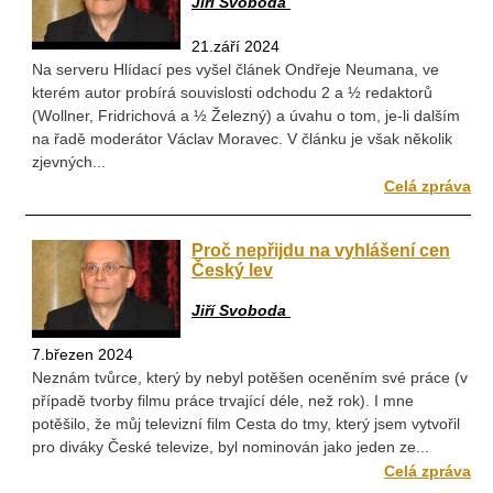
Jiří Svoboda
21.září 2024
Na serveru Hlídací pes vyšel článek Ondřeje Neumana, ve
kterém autor probírá souvislosti odchodu 2 a ½ redaktorů
(Wollner, Fridrichová a ½ Železný) a úvahu o tom, je-li dalším
na řadě moderátor Václav Moravec. V článku je však několik
zjevných...
Celá zpráva
Proč nepřijdu na vyhlášení cen
Český lev
Jiří Svoboda
7.březen 2024
Neznám tvůrce, který by nebyl potěšen oceněním své práce (v
případě tvorby filmu práce trvající déle, než rok). I mne
potěšilo, že můj televizní film Cesta do tmy, který jsem vytvořil
pro diváky České televize, byl nominován jako jeden ze...
Celá zpráva