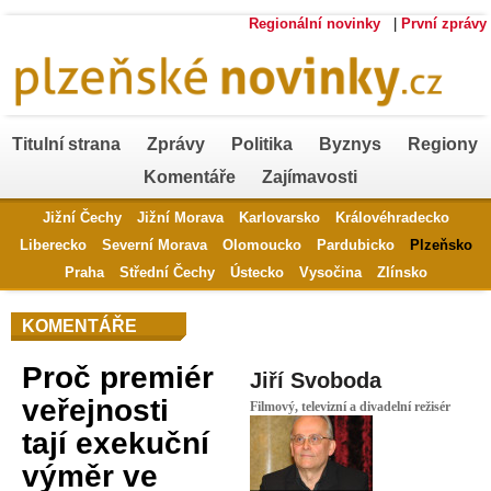
Regionální novinky
|
První zprávy
Titulní strana
Zprávy
Politika
Byznys
Regiony
Komentáře
Zajímavosti
Jižní Čechy
Jižní Morava
Karlovarsko
Královéhradecko
Liberecko
Severní Morava
Olomoucko
Pardubicko
Plzeňsko
Praha
Střední Čechy
Ústecko
Vysočina
Zlínsko
KOMENTÁŘE
Proč premiér
Jiří Svoboda
veřejnosti
Filmový, televizní a divadelní režisér
tají exekuční
výměr ve