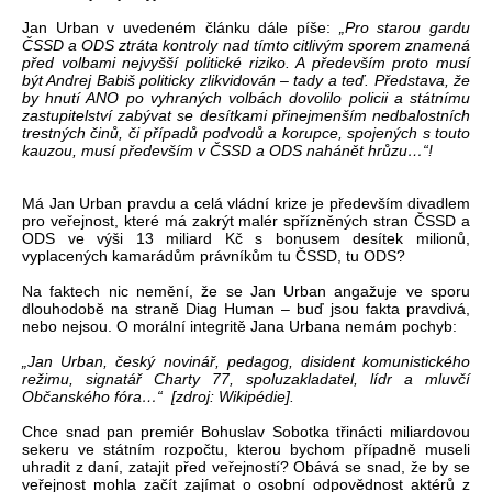
Jan Urban v uvedeném článku dále píše:
„Pro starou gardu
ČSSD a ODS ztráta kontroly nad tímto citlivým sporem znamená
před volbami nejvyšší politické riziko. A především proto musí
být Andrej Babiš politicky zlikvidován – tady a teď. Představa, že
by hnutí ANO po vyhraných volbách dovolilo policii a státnímu
zastupitelství zabývat se desítkami přinejmenším nedbalostních
trestných činů, či případů podvodů a korupce, spojených s touto
kauzou, musí především v ČSSD a ODS nahánět hrůzu…“!
Má Jan Urban pravdu a celá vládní krize je především divadlem
pro veřejnost, které má zakrýt malér spřízněných stran ČSSD a
ODS ve výši 13 miliard Kč s bonusem desítek milionů,
vyplacených kamarádům právníkům tu ČSSD, tu ODS?
Na faktech nic nemění, že se Jan Urban angažuje ve sporu
dlouhodobě na straně Diag Human – buď jsou fakta pravdivá,
nebo nejsou. O morální integritě Jana Urbana nemám pochyb:
„Jan Urban, český novinář, pedagog, disident komunistického
režimu, signatář Charty 77, spoluzakladatel, lídr a mluvčí
Občanského fóra…“ [zdroj: Wikipédie].
Chce snad pan premiér Bohuslav Sobotka třinácti miliardovou
sekeru ve státním rozpočtu, kterou bychom případně museli
uhradit z daní, zatajit před veřejností? Obává se snad, že by se
veřejnost mohla začít zajímat o osobní odpovědnost aktérů z