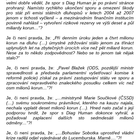
velmi dobře věděl, že spor s Diag Human je po právní stránce
prohraný. Namísto rychlého ukončení sporu a omezení škody
pro stát při emisi státních dluhopisů v letech 2004 až 2007
jenom v tichosti vyčlenil – a mezinárodním finančním institucím
povinně nahlásil – vytvoření rizikové rezervy ve výši deset a půl
miliardy korun…“?
Je či není pravda, že:
„Při denním úroku jeden a čtvrt milionu
korun na dluhu (…) úmyslné zdržování stálo jenom za třináct
uplynulých let na zbytečných úrocích více než pět miliard korun.
Nese za to někdo zodpovědnost? Nebo se to jenom tak nějak
stalo?“
Je, či není pravda, že: „
Pavel Blažek (ODS, pozdější ministr
spravedlnosti a předseda parlamentní vyšetřovací komise k
reformě policie) získal za právní zastupování státu ve sporu a
zpracování nepravdivého znaleckého posudku celkem víc než
osm milionů korun…“?!
Je, či není pravda, že:
„…ministryně Marie Součkové (ČSSD)
(…) svému soukromému právníkovi, kterého na kauzu najala,
nechala vyplatit deset milionů korun (…). Hned nato začal s její
podporou tvrdit, že spor s Diag Human dokonce vyhrál, a
požadoval zaplacení dalších sto sedmdesáti milionů
odměny…“?!
Je, či není pravda, že:
„…Bohuslav Sobotka uprostřed vládní
krize raději odjel vyjednávat do Lucemburska. Marně….“?!