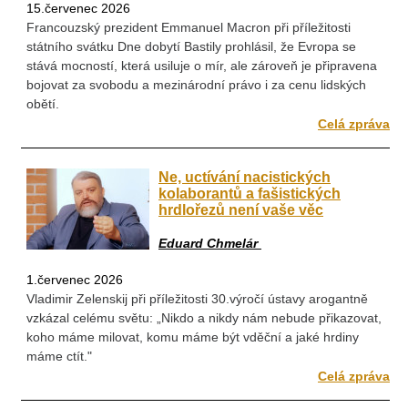
15.červenec 2026
Francouzský prezident Emmanuel Macron při příležitosti
státního svátku Dne dobytí Bastily prohlásil, že Evropa se
stává mocností, která usiluje o mír, ale zároveň je připravena
bojovat za svobodu a mezinárodní právo i za cenu lidských
obětí.
Celá zpráva
Ne, uctívání nacistických
kolaborantů a fašistických
hrdlořezů není vaše věc
Eduard Chmelár
1.červenec 2026
Vladimir Zelenskij při příležitosti 30.výročí ústavy arogantně
vzkázal celému světu: „Nikdo a nikdy nám nebude přikazovat,
koho máme milovat, komu máme být vděční a jaké hrdiny
máme ctít."
Celá zpráva