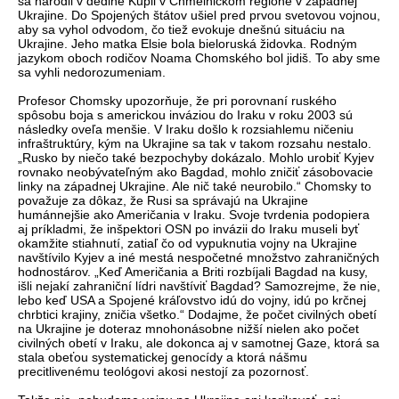
sa narodil v dedine Kupil v Chmelnickom regióne v západnej
Ukrajine. Do Spojených štátov ušiel pred prvou svetovou vojnou,
aby sa vyhol odvodom, čo tiež evokuje dnešnú situáciu na
Ukrajine. Jeho matka Elsie bola bieloruská židovka. Rodným
jazykom oboch rodičov Noama Chomského bol jidiš. To aby sme
sa vyhli nedorozumeniam.
Profesor Chomsky upozorňuje, že pri porovnaní ruského
spôsobu boja s americkou inváziou do Iraku v roku 2003 sú
následky oveľa menšie. V Iraku došlo k rozsiahlemu ničeniu
infraštruktúry, kým na Ukrajine sa tak v takom rozsahu nestalo.
„Rusko by niečo také bezpochyby dokázalo. Mohlo urobiť Kyjev
rovnako neobývateľným ako Bagdad, mohlo zničiť zásobovacie
linky na západnej Ukrajine. Ale nič také neurobilo.“ Chomsky to
považuje za dôkaz, že Rusi sa správajú na Ukrajine
humánnejšie ako Američania v Iraku. Svoje tvrdenia podopiera
aj príkladmi, že inšpektori OSN po invázii do Iraku museli byť
okamžite stiahnutí, zatiaľ čo od vypuknutia vojny na Ukrajine
navštívilo Kyjev a iné mestá nespočetné množstvo zahraničných
hodnostárov. „Keď Američania a Briti rozbíjali Bagdad na kusy,
išli nejakí zahraniční lídri navštíviť Bagdad? Samozrejme, že nie,
lebo keď USA a Spojené kráľovstvo idú do vojny, idú po krčnej
chrbtici krajiny, zničia všetko.“ Dodajme, že počet civilných obetí
na Ukrajine je doteraz mnohonásobne nižší nielen ako počet
civilných obetí v Iraku, ale dokonca aj v samotnej Gaze, ktorá sa
stala obeťou systematickej genocídy a ktorá nášmu
precitlivenému teológovi akosi nestojí za pozornosť.