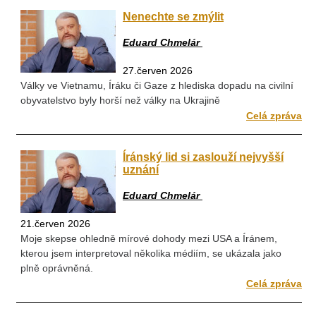
Nenechte se zmýlit
Eduard Chmelár
27.červen 2026
Války ve Vietnamu, Íráku či Gaze z hlediska dopadu na civilní
obyvatelstvo byly horší než války na Ukrajině
Celá zpráva
Íránský lid si zaslouží nejvyšší
uznání
Eduard Chmelár
21.červen 2026
Moje skepse ohledně mírové dohody mezi USA a Íránem,
kterou jsem interpretoval několika médiím, se ukázala jako
plně oprávněná.
Celá zpráva