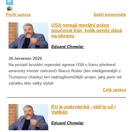
Profil autora
Další komentáře
USA nemají morální právo
poučovat Írán, kolik peněz dává
na obranu
Eduard Chmelár
26.červenec 2026
Na pozadí brutální vojenské agrese USA v Íránu přednesl
americký ministr zahraničí Marco Rubio (ten inteligentnější z
Trumpovy chásky) ten nejtragikomičtější projev, jaký jsem od
začátku této války slyšel.
Celá zpráva
EU je pokrytecká - vidí to už i
Vatikán
Eduard Chmelár