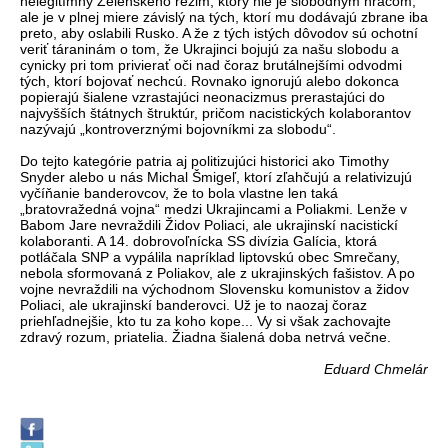
nelegitímny Zelenského režim, ktorý nie je slobodným hráčom,
ale je v plnej miere závislý na tých, ktorí mu dodávajú zbrane iba
preto, aby oslabili Rusko. A že z tých istých dôvodov sú ochotní
veriť táraninám o tom, že Ukrajinci bojujú za našu slobodu a
cynicky pri tom privierať oči nad čoraz brutálnejšími odvodmi
tých, ktorí bojovať nechcú. Rovnako ignorujú alebo dokonca
popierajú šialene vzrastajúci neonacizmus prerastajúci do
najvyšších štátnych štruktúr, pričom nacistických kolaborantov
nazývajú „kontroverznými bojovníkmi za slobodu“.
Do tejto kategórie patria aj politizujúci historici ako Timothy
Snyder alebo u nás Michal Šmigeľ, ktorí zľahčujú a relativizujú
vyčíňanie banderovcov, že to bola vlastne len taká
„bratovražedná vojna“ medzi Ukrajincami a Poliakmi. Lenže v
Babom Jare nevraždili Židov Poliaci, ale ukrajinskí nacistickí
kolaboranti. A 14. dobrovoľnícka SS divízia Galícia, ktorá
potláčala SNP a vypálila napríklad liptovskú obec Smrečany,
nebola sformovaná z Poliakov, ale z ukrajinských fašistov. A po
vojne nevraždili na východnom Slovensku komunistov a židov
Poliaci, ale ukrajinskí banderovci. Už je to naozaj čoraz
priehľadnejšie, kto tu za koho kope... Vy si však zachovajte
zdravý rozum, priatelia. Žiadna šialená doba netrvá večne.
Eduard Chmelár