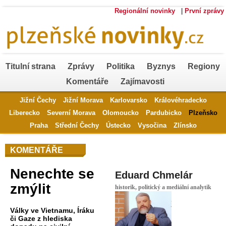
Regionální novinky
|
První zprávy
Titulní strana
Zprávy
Politika
Byznys
Regiony
Komentáře
Zajímavosti
Jižní Čechy
Jižní Morava
Karlovarsko
Královéhradecko
Liberecko
Severní Morava
Olomoucko
Pardubicko
Plzeňsko
Praha
Střední Čechy
Ústecko
Vysočina
Zlínsko
KOMENTÁŘE
Nenechte se
Eduard Chmelár
zmýlit
historik, politický a mediální analytik
Války ve Vietnamu, Íráku
či Gaze z hlediska