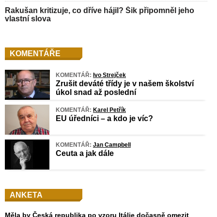
Rakušan kritizuje, co dříve hájil? Šik připomněl jeho
vlastní slova
KOMENTÁŘE
KOMENTÁŘ:
Ivo Strejček
Zrušit deváté třídy je v našem školství
úkol snad až poslední
KOMENTÁŘ:
Karel Petřík
EU úředníci – a kdo je víc?
KOMENTÁŘ:
Jan Campbell
Ceuta a jak dále
ANKETA
Měla by Česká republika po vzoru Itálie dočasně omezit