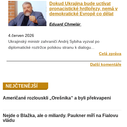
Dokud Ukrajina bude uctívat
pronacistické hrdlořezy, nemá v
demokratické Evropě co dělat
Eduard Chmelár
4.červen 2026
Ukrajinský ministr zahraničí Andrij Sybiha vyzval po
diplomatické roztržce polskou stranu k dialogu...
Celá zpráva
Další komentáře
NEJČTENĚJŠÍ
Američané rozlouskli „Orešnika“ a byli překvapeni
Nejde o Blažka, ale o miliardy. Paukner míří na Fialovu
vládu