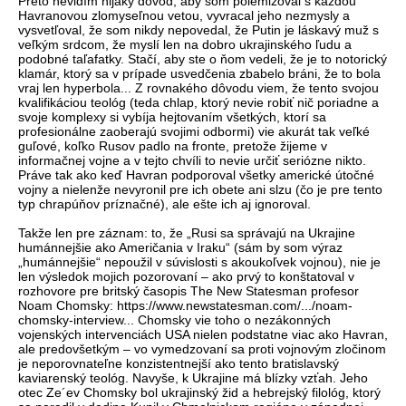
Preto nevidím nijaký dôvod, aby som polemizoval s každou
Havranovou zlomyseľnou vetou, vyvracal jeho nezmysly a
vysvetľoval, že som nikdy nepovedal, že Putin je láskavý muž s
veľkým srdcom, že myslí len na dobro ukrajinského ľudu a
podobné taľafatky. Stačí, aby ste o ňom vedeli, že je to notorický
klamár, ktorý sa v prípade usvedčenia zbabelo bráni, že to bola
vraj len hyperbola... Z rovnakého dôvodu viem, že tento svojou
kvalifikáciou teológ (teda chlap, ktorý nevie robiť nič poriadne a
svoje komplexy si vybíja hejtovaním všetkých, ktorí sa
profesionálne zaoberajú svojimi odbormi) vie akurát tak veľké
guľové, koľko Rusov padlo na fronte, pretože žijeme v
informačnej vojne a v tejto chvíli to nevie určiť seriózne nikto.
Práve tak ako keď Havran podporoval všetky americké útočné
vojny a nielenže nevyronil pre ich obete ani slzu (čo je pre tento
typ chrapúňov príznačné), ale ešte ich aj ignoroval.
Takže len pre záznam: to, že „Rusi sa správajú na Ukrajine
humánnejšie ako Američania v Iraku“ (sám by som výraz
„humánnejšie“ nepoužil v súvislosti s akoukoľvek vojnou), nie je
len výsledok mojich pozorovaní – ako prvý to konštatoval v
rozhovore pre britský časopis The New Statesman profesor
Noam Chomsky: https://www.newstatesman.com/.../noam-
chomsky-interview... Chomsky vie toho o nezákonných
vojenských intervenciách USA nielen podstatne viac ako Havran,
ale predovšetkým – vo vymedzovaní sa proti vojnovým zločinom
je neporovnateľne konzistentnejší ako tento bratislavský
kaviarenský teológ. Navyše, k Ukrajine má blízky vzťah. Jeho
otec Ze´ev Chomsky bol ukrajinský žid a hebrejský filológ, ktorý