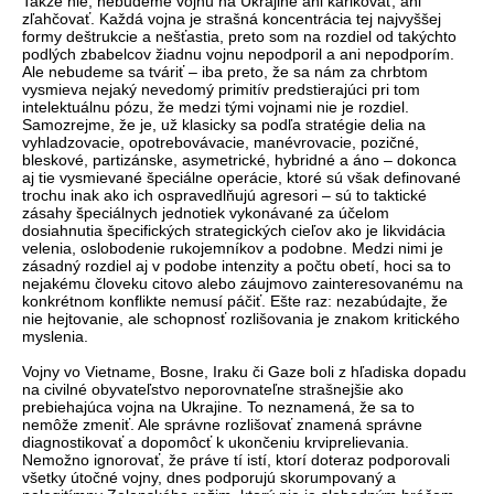
Takže nie, nebudeme vojnu na Ukrajine ani karikovať, ani
zľahčovať. Každá vojna je strašná koncentrácia tej najvyššej
formy deštrukcie a nešťastia, preto som na rozdiel od takýchto
podlých zbabelcov žiadnu vojnu nepodporil a ani nepodporím.
Ale nebudeme sa tváriť – iba preto, že sa nám za chrbtom
vysmieva nejaký nevedomý primitív predstierajúci pri tom
intelektuálnu pózu, že medzi tými vojnami nie je rozdiel.
Samozrejme, že je, už klasicky sa podľa stratégie delia na
vyhladzovacie, opotrebovávacie, manévrovacie, pozičné,
bleskové, partizánske, asymetrické, hybridné a áno – dokonca
aj tie vysmievané špeciálne operácie, ktoré sú však definované
trochu inak ako ich ospravedlňujú agresori – sú to taktické
zásahy špeciálnych jednotiek vykonávané za účelom
dosiahnutia špecifických strategických cieľov ako je likvidácia
velenia, oslobodenie rukojemníkov a podobne. Medzi nimi je
zásadný rozdiel aj v podobe intenzity a počtu obetí, hoci sa to
nejakému človeku citovo alebo záujmovo zainteresovanému na
konkrétnom konflikte nemusí páčiť. Ešte raz: nezabúdajte, že
nie hejtovanie, ale schopnosť rozlišovania je znakom kritického
myslenia.
Vojny vo Vietname, Bosne, Iraku či Gaze boli z hľadiska dopadu
na civilné obyvateľstvo neporovnateľne strašnejšie ako
prebiehajúca vojna na Ukrajine. To neznamená, že sa to
nemôže zmeniť. Ale správne rozlišovať znamená správne
diagnostikovať a dopomôcť k ukončeniu krviprelievania.
Nemožno ignorovať, že práve tí istí, ktorí doteraz podporovali
všetky útočné vojny, dnes podporujú skorumpovaný a