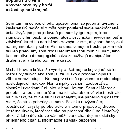
dopadu na civilní
obyvatelstvo byly horší
než války na Ukrajině
Sem-tam mi od vás chodia upozornenia, že jeden zhavranený
kaviarenský teológ si o mňa opäť poutieral svoje neokrôchané
ústa. Zvyčajne jeho jedovaté poznámky ignorujem, lebo
signalizujú len osobnú posadnutosť, psychickú nevyrovnanosť a
závislosť, ktorá ho nerobí seberovným v tom, aby som ho vyzval
na argumentačný súboj. Ak mu dnes venujem trochu pozornosti,
tak len preto, aby som dodal argumentačnú muníciu vám, lebo
túto emotívnu demagogickú salvu zneužívajú manipulátori z
druhej strany brehu pomerne často.
Michal Havran kráka, že výroky o „šetrnej ruskej vojne“ sú len
rozprávky takých ako som ja, že Rusko o podobe vojny už
vôbec nerozhoduje... No, najprv si niečo povieme o metodológii
nasledujúcich riadkov. Nemá nijaký význam zaoberať sa
slovnými zvratkami ľudí ako Michal Havran, Samuel Marec a
podobní, a teraz nenarážam na ich charakterové vlastnosti, ale
na číry fakt, že to nie sú nijakí analytici, ale paberkoví glosátori.
Viete, čo sú to paberky - u nás v Pezinku nazývané aj
„obstrléze“, zvyšky po oberačke a v tomto prípade aj drobné
literárne útvary, ktoré viac ako na presnosť dbajú na čitateľský
efekt. Z toho dôvodu vo vás môžu zanechať dojem esteticky
príjemného čítania, informačne sú však bezcenné.