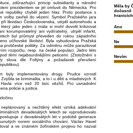
ituce, zdůrazňující princip subsidiarity a národní
Měla by Č
olení prezidentem se jel omluvit do Německa. Pro
dočasně 
é republiky chyběl jeden hlas. Proto poslance s
hranicíc
volby zavřeli do vězení. Symbol Pražského jara
při likvidaci Československa, utrpěl autonehodu a
který jako jeden z mála si mohl dovolit kritizovat
Ano
ni korumpovatelný ani vydíratelný, utrpěl infarkt,
letech byl průmysl převeden do rukou západního
áceno učňovské školství. Byla vybudována Pražská
Ne
nga protičeské politiky. Za odměnu může parazitovat
tním rozpočtu, resp. na české populaci. Jádro této
 pod těmi nejabsurdnějšími peticemi. (Ztotožnění s
Nevím
y slova dle Foltýny a požadavek přerušení
epublikou).
m byly implementovány drogy. Prudce vzrostl
Zvýšila se kriminalita, a to i u dětí a mladistvých. K
Havla více než 20 tisíc vězňů. Pro usnadnění
ena policie a justice.
zločinu.
o neplánovaný a nechtěný efekt vzniká adekvátní
iminálních devadesátých letech se vyprodukovalo
ví postupuje z devadesátých let v podobě generace
sunutých norem sociálního chování. Václav Havel
flektoval a ve známém žofínském projevu ho nazval