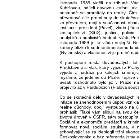
listopadu 1989 viděli na tribuně Vá
Kubišovou, sdíleli davovou euforii, ale
postupně se promítaly do reality. Čím
převratové cíle promítnuty do skutečnosti 
za převratem, mají v současnosti obsa
instituce: prezident (Pavel), vláda (Fia
zastupitelství (Stříž), justice, pol
analytiků a publicistů hodnotí vládu Pet
listopadu 1989 je to vláda nejlepší. 
kariéry blízko k sudetoněmeckému landsm
(Rychetský) a vlastenectví je pro ně na
K pochopení místa devadesátých let 
Představme si vlak, který vyjíždí z Pra
vyjede z nádraží po kolejích směřují
myslíme, že jedeme do Plzně. Teprve v P
avšak rozhodnuto bylo již v Praze na
projevilo až v Pardubicích (Fialová souč
Co se skutečně dělo v devadesátých l
inflace se znehodnocením úspor, vznik
reálné důchody, obojí vystoupalo na 
prohlásil: “Také vám slibuji na svou 
životní úroveň v ČSFR, sám odstoupím 
Sociální a ekonomičtí predátoři a krimi
formovat nová sociální struktura, v n
schovávající se za ideologii tržní ekono
Československo a bez referenda jsme vs