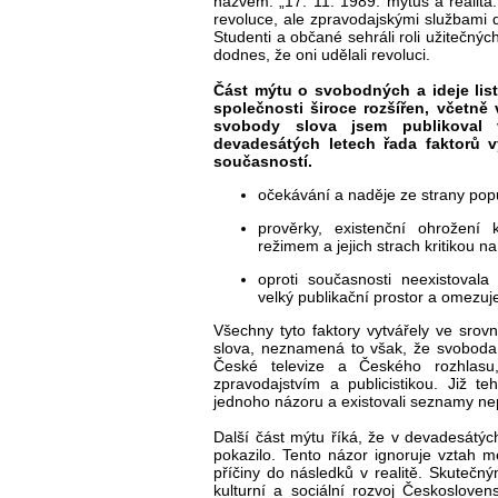
názvem: „17. 11. 1989: mýtus a realit
revoluce, ale zpravodajskými službami 
Studenti a občané sehráli roli užitečných
dodnes, že oni udělali revoluci.
Část mýtu o svobodných a ideje lis
společnosti široce rozšířen, včetně v
svobody slova jsem publikoval
devadesátých letech řada faktorů 
současností.
očekávání a naděje ze strany popul
prověrky, existenční ohrožení 
režimem a jejich strach kritikou n
oproti současnosti neexistovala 
velký publikační prostor a omezuj
Všechny tyto faktory vytvářely ve srovn
slova, neznamená to však, že svoboda 
České televize a Českého rozhlasu
zpravodajstvím a publicistikou. Již t
jednoho názoru a existovali seznamy nep
Další část mýtu říká, že v devadesátýc
pokazilo. Tento názor ignoruje vztah m
příčiny do následků v realitě. Skutečn
kulturní a sociální rozvoj Českoslove