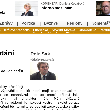
KOMENTÁŘ:
Daniela Kovářová
Inferno mezi námi
vla
Zprávy
|
Politika
|
Byznys
|
Regiony
|
Komentář
o
Královéhradecko
Liberecko
Severní Morava
Olomoucko
Pardu
Ústecko
Vysočina
Zlínsko
ádání
Petr Sak
vědecký pracovník
co lidé chtěli
icky přenášejí
é výpovědi o realitě, které mají charakter axiomu,
 se neanalyzuje, co se prostě přijímá jako
ýroky mají charakter mýtu. Mýty vkládané
ří ve vědomí lidí jakousi kostru – skelet obrazu
tváření těchto mýtu se podílejí zpravodajské služby,