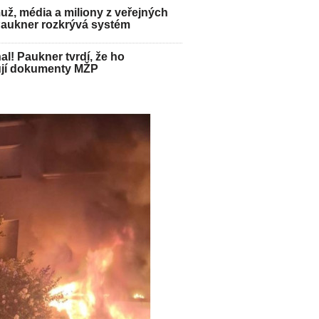
ž, média a miliony z veřejných
Paukner rozkrývá systém
hal! Paukner tvrdí, že ho
jí dokumenty MŽP