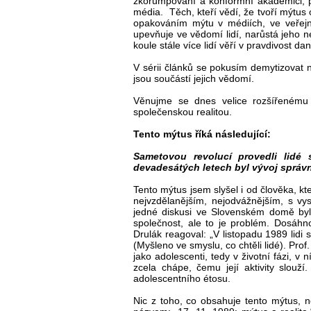
zkorumpovaní a konformní akademici, po
média. Těch, kteří vědí, že tvoří mýtus 
opakováním mýtu v médiích, ve veřej
upevňuje ve vědomí lidí, narůstá jeho 
koule stále více lidí věří v pravdivost 
V sérii článků se pokusím demytizovat 
jsou součástí jejich vědomí.
Věnujme se dnes velice rozšířenému
společenskou realitou.
Tento mýtus říká následující:
Sametovou revolucí provedli lidé 
devadesátých letech byl vývoj správn
Tento mýtus jsem slyšel i od člověka, kt
nejvzdělanějším, nejodvážnějším, s vy
jedné diskusi ve Slovenském domě byly
společnost, ale to je problém. Dosáhn
Drulák reagoval: „V listopadu 1989 lidi s
(Myšleno ve smyslu, co chtěli lidé). Prof.
jako adolescenti, tedy v životní fázi, v 
zcela chápe, čemu její aktivity slouž
adolescentního étosu.
Nic z toho, co obsahuje tento mýtus, n