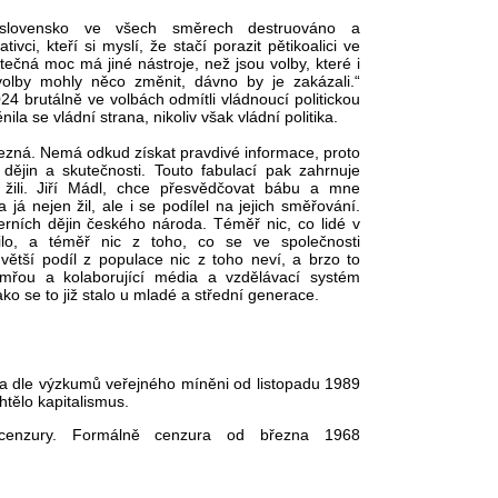
oslovensko ve všech směrech destruováno a
ivci, kteří si myslí, že stačí porazit pětikoalici ve
tečná moc má jiné nástroje, než jsou volby, které i
olby mohly něco změnit, dávno by je zakázali.“
024 brutálně ve volbách odmítli vládnoucí politickou
nila se vládní strana, nikoliv však vládní politika.
nezná. Nemá odkud získat pravdivé informace, proto
í dějin a skutečnosti. Touto fabulací pak zahrnuje
ti žili. Jiří Mádl, chce přesvědčovat bábu a mne
a já nejen žil, ale i se podílel na jejich směřování.
erních dějin českého národa. Téměř nic, co lidé v
nilo, a téměř nic z toho, co se ve společnosti
 větší podíl z populace nic z toho neví, a brzo to
emřou a kolaborující média a vzdělávací systém
ako se to již stalo u mladé a střední generace.
 a dle výzkumů veřejného míněni od listopadu 1989
tělo kapitalismus.
í cenzury. Formálně cenzura od března 1968
.