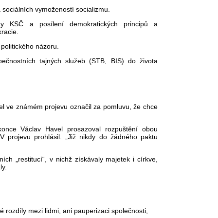
 a sociálních vymožeností socializmu.
ohy KSČ a posílení demokratických principů a
racie.
 politického názoru.
pečnostních tajných služeb (STB, BIS) do života
vel ve známém projevu označil za pomluvu, že chce
konce Václav Havel prosazoval rozpuštění obou
V projevu prohlásil: „Již nikdy do žádného paktu
ních „restitucí“, v nichž získávaly majetek i církve,
ly.
é rozdíly mezi lidmi, ani pauperizaci společnosti,