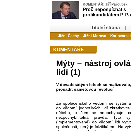
KOMENTÁŘ:
Jiří Paroubek
Proč nepospíchat s
protikandidátem P. Pa
Titulní strana
|
Jižní Čechy
Jižní Morava
Karlovarsk
KOMENTÁŘE
Mýty – nástroj ovl
lidí (1)
V devadesátých letech se realizovalo, 
prosadit sametovou revolucí.
Ze společenského vědomí se systemat
do vědomí jednotlivých lidí zkratkovit
něčeho, o čem se nepochybuje, co
nezpochybnitelná pravda. Tyto v
(implementované) do vědomí lidí vytvo
společnosti, který je falzifikátem. Na vy