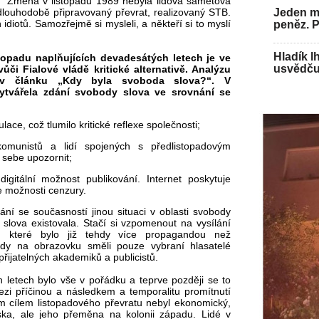
a.“ Změna v listopadu 1989 nebyla lidová sametová
dlouhodobě připravovaný převrat, realizovaný STB.
Jeden mu
 idiotů. Samozřejmě si mysleli, a někteří si to myslí
peněz. 
Hladík l
topadu naplňujících devadesátých letech je ve
usvědču
ůči Fialové vládě kritické alternativě. Analýzu
 v článku „Kdy byla svoboda slova?“. V
vytvářela zdání svobody slova ve srovnání se
ace, což tlumilo kritické reflexe společnosti;
komunistů a lidí spojených s předlistopadovým
a sebe upozornit;
digitální možnost publikování. Internet poskytuje
e možnosti cenzury.
ání se současností jinou situaci v oblasti svobody
slova existovala. Stačí si vzpomenout na vysílání
, které bylo již tehdy více propagandou než
ehdy na obrazovku směli pouze vybraní hlasatelé
řijatelných akademiků a publicistů.
h letech bylo vše v pořádku a teprve později se to
ezi příčinou a následkem a temporalitu promítnutí
ým cílem listopadového převratu nebyl ekonomický,
nska, ale jeho přeměna na kolonii západu. Lidé v