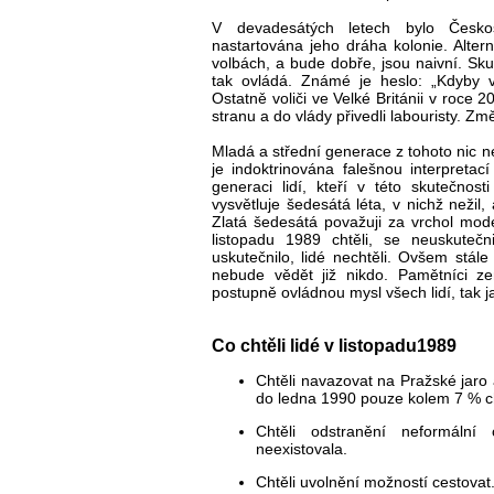
V devadesátých letech bylo Česk
nastartována jeho dráha kolonie. Alternat
volbách, a bude dobře, jsou naivní. Sku
tak ovládá. Známé je heslo: „Kdyby v
Ostatně voliči ve Velké Británii v roce 2
stranu a do vlády přivedli labouristy. Změ
Mladá a střední generace z tohoto nic 
je indoktrinována falešnou interpretac
generaci lidí, kteří v této skutečnos
vysvětluje šedesátá léta, v nichž nežil, 
Zlatá šedesátá považuji za vrchol mod
listopadu 1989 chtěli, se neuskuteč
uskutečnilo, lidé nechtěli. Ovšem stále
nebude vědět již nikdo. Pamětníci z
postupně ovládnou mysl všech lidí, tak j
Co chtěli lidé v listopadu1989
Chtěli navazovat na Pražské jaro
do ledna 1990 pouze kolem 7 % ch
Chtěli odstranění neformáln
neexistovala.
Chtěli uvolnění možností cestovat