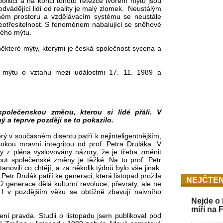
litici a na konci tohoto řetězce tvoření mýtu jsou
odvádějící lidi od reality je malý zlomek. Neustálým
ném prostoru a vzdělávacím systému se neustále
neotřesitelnost. S fenoménem nabalující se sněhové
daného mýtu.
některé mýty, kterými je česká společnost sycena a
 mýtu o vztahu mezi událostmi 17. 11. 1989 a
společenskou změnu, kterou si lidé přáli. V
ý a teprve později se to pokazilo.
erý v současném disentu patří k nejinteligentnějším,
sokou mravní integritou od prof. Petra Druláka. V
 z pléna vyslovovány názory, že je třeba změnit
out společenské změny je těžké. Na to prof. Petr
tanovili co chtějí, a za několik týdnů bylo vše jinak.
 Petr Drulák patří ke generaci, která listopad prožila
NEJČTEN
níž generace dělá kulturní revoluce, převraty, ale ne
í. I v pozdějším věku se obtížně zbavují naivního
Nejde o 
míří na 
ení pravda. Studii o listopadu jsem publikoval pod