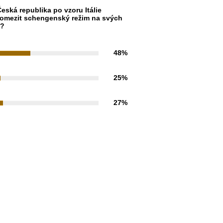
eská republika po vzoru Itálie
omezit schengenský režim na svých
h?
48%
25%
27%