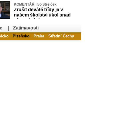
KOMENTÁŘ:
Ivo Strejček
Zrušit deváté třídy je v
našem školství úkol snad
až poslední
e
|
Zajímavosti
bicko
Plzeňsko
Praha
Střední Čechy