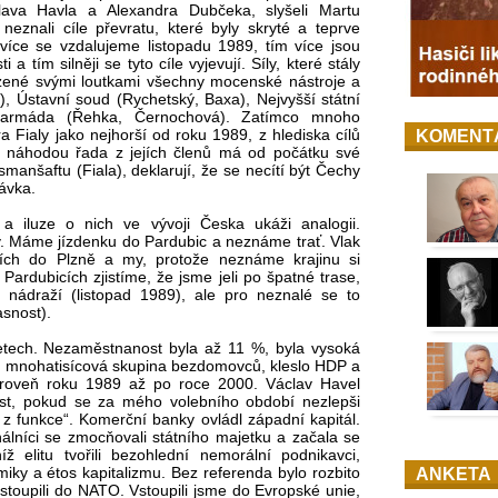
clava Havla a Alexandra Dubčeka, slyšeli Martu
 neznali cíle převratu, které byly skryté a teprve
 více se vzdalujeme listopadu 1989, tím více jsou
a tím silněji se tyto cíle vyjevují. Síly, které stály
zené svými loutkami všechny mocenské nástroje a
la), Ústavní soud (Rychetský, Baxa), Nejvyšší státní
icie, armáda (Řehka, Černochová). Zatímco mnoho
ra Fialy jako nejhorší od roku 1989, z hlediska cílů
KOMENT
Ne náhodou řada z jejích členů má od počátku své
anšaftu (Fiala), deklarují, že se necítí být Čechy
dávka.
a iluze o nich ve vývoji Česka ukáži analogii.
hy. Máme jízdenku do Pardubic a neznáme trať. Vlak
cích do Plzně a my, protože neznáme krajinu si
ardubicích zjistíme, že jsme jeli po špatné trase,
 nádraží (listopad 1989), ale pro neznalé se to
asnost).
etech. Nezaměstnanost byla až 11 %, byla vysoká
la mnohatisícová skupina bezdomovců, kleslo HDP a
úroveň roku 1989 až po roce 2000. Václav Havel
čest, pokud se za mého volebního období nezlepši
z funkce“. Komerční banky ovládl západní kapitál.
nálníci se zmocňovali státního majetku a začala se
íž elitu tvořili bezohlední nemorální podnikavci,
miky a étos kapitalizmu. Bez referenda bylo rozbito
ANKETA
toupili do NATO. Vstoupili jsme do Evropské unie,