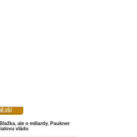
ĚJŠÍ
Blažka, ale o miliardy. Paukner
Fialovu vládu