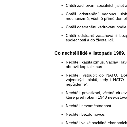
Chtěli zachování sociálních jistot
Chtěli odstranění vedoucí úl
mechanizmů, včetně přímé demok
Chtěli odstranění kádrování podle
Chtěli odstranit zasahování bez
společnosti a do života lidí.
Co nechtěli lidé v listopadu 1989.
Nechtěli kapitalizmus. Václav Ha
obnovit kapitalizmus.
Nechtěli vstoupit do NATO. Do
vojenských bloků, tedy i NATO. 
nepůjdeme“.
Nechtěli privatizaci, včetně církev
které před rokem 1948 neexistova
Nechtěli nezaměstnanost.
Nechtěli bezdomovce.
Nechtěli velké sociálně ekonomick