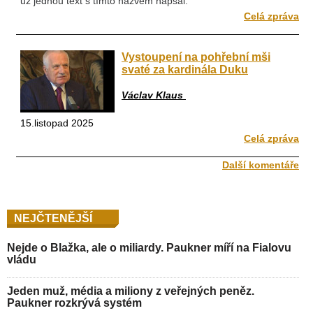
už jednou text s tímto názvem napsal.
Celá zpráva
Vystoupení na pohřební mši
svaté za kardinála Duku
Václav Klaus
15.listopad 2025
Celá zpráva
Další komentáře
NEJČTENĚJŠÍ
Nejde o Blažka, ale o miliardy. Paukner míří na Fialovu
vládu
Jeden muž, média a miliony z veřejných peněz.
Paukner rozkrývá systém