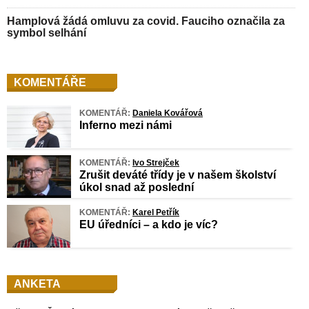
Hamplová žádá omluvu za covid. Fauciho označila za
symbol selhání
KOMENTÁŘE
KOMENTÁŘ:
Daniela Kovářová
Inferno mezi námi
KOMENTÁŘ:
Ivo Strejček
Zrušit deváté třídy je v našem školství
úkol snad až poslední
KOMENTÁŘ:
Karel Petřík
EU úředníci – a kdo je víc?
ANKETA