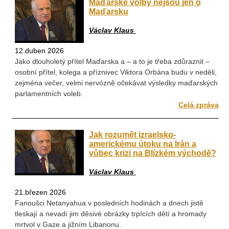
Maďarské volby nejsou jen o
Maďarsku
Václav Klaus
12.duben 2026
Jako dlouholetý přítel Maďarska a – a to je třeba zdůraznit –
osobní přítel, kolega a příznivec Viktora Orbána budu v neděli,
zejména večer, velmi nervózně očekávat výsledky maďarských
parlamentních voleb.
Celá zpráva
Jak rozumět izraelsko-
americkému útoku na Irán a
vůbec krizi na Blízkém východě?
Václav Klaus
21.březen 2026
Fanoušci Netanyahua v posledních hodinách a dnech jistě
tleskají a nevadí jim děsivé obrázky trpících dětí a hromady
mrtvol v Gaze a jižním Libanonu.