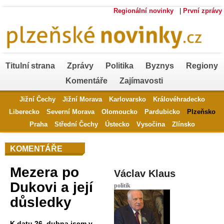
Regionální novinky
|
První zprávy
Titulní strana
Zprávy
Politika
Byznys
Regiony
Komentáře
Zajímavosti
Jižní Čechy
Jižní Morava
Karlovarsko
Královéhradecko
Liberecko
Severní Morava
Olomoucko
Pardubicko
Plzeňsko
Praha
Střední Čechy
Ústecko
Vysočina
Zlínsko
KOMENTÁŘE
Mezera po
Václav Klaus
Dukovi a její
politik
důsledky
K datu 26. dubna jsem v