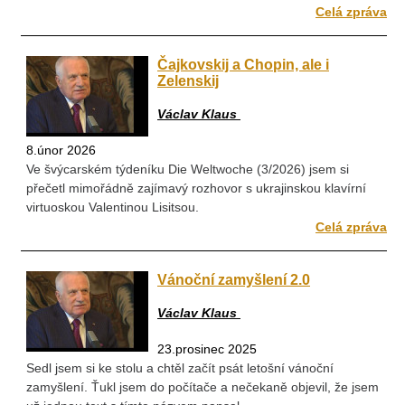
Celá zpráva
Čajkovskij a Chopin, ale i
Zelenskij
Václav Klaus
8.únor 2026
Ve švýcarském týdeníku Die Weltwoche (3/2026) jsem si
přečetl mimořádně zajímavý rozhovor s ukrajinskou klavírní
virtuoskou Valentinou Lisitsou.
Celá zpráva
Vánoční zamyšlení 2.0
Václav Klaus
23.prosinec 2025
Sedl jsem si ke stolu a chtěl začít psát letošní vánoční
zamyšlení. Ťukl jsem do počítače a nečekaně objevil, že jsem