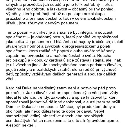
silných a přesvědčivých soudů a jeho tolik potřebný – přes
všechnu jeho dobrotu a laskavost – občasný přísný pohled.
Výměny, které probíhají, ať už na postupu arcibiskupa
pražského a primase českého, tak i v celém arcibiskupském
úřadu, jsou zřejmým ideovým posunem.
Tento posun – a církev je a snaží se být integrální součástí
společnosti – je obdobný posun, který probíhá ve společnosti
jako celku. Je posunem od hlásání a obhajoby tradičních, staletí
utvářených hodnot a zvyklostí k progresivistickému pojetí
společnosti, která radikálně popírá dlouho utvářené kánony
západního, evropského a našeho českého světa. Roucha
arcibiskupů a klobouky kardinálů sice zůstávají stejná, ale jinak
je už všechno jinak. Je zpochybňována sama podstata člověka,
pojetí rodiny a mezilidských vztahů, úloha rodičů při výchově
dětí, způsoby vzdělávání dalších generací a spousta dalších
věcí.
Kardinál Duka nahraditelný zatím není a pozvolný pád proto
pokračuje. Jako člověk z oboru společenských věd jsem vždy
hledal tendence, trendy, zákonitosti a spíše kritizoval ty, kteří
apoteózovali jednotlivé dějinné osobnosti, ale asi jsem se mýlil.
Dominik Duka sice nespadl z Měsíce, byl produktem doby a
okolností, ale něco důležitého té době přidával. Nebyl
samozřejmě jediný, ale teď ve dnech jeho nedožitých
osmdesátých třetích narozenin si to o to silněji uvědomujeme.
Alespoň někteří.