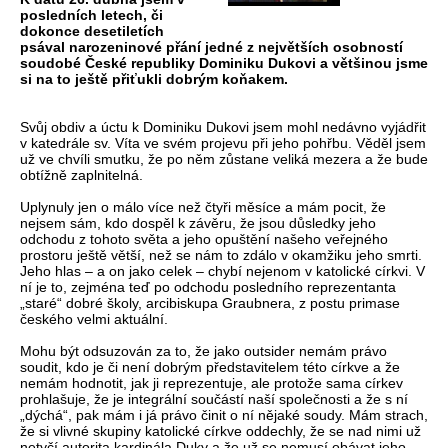
posledních letech, či
dokonce desetiletích
psával narozeninové přání jedné z největších osobností
soudobé České republiky Dominiku Dukovi a většinou jsme
si na to ještě přiťukli dobrým koňakem.
Svůj obdiv a úctu k Dominiku Dukovi jsem mohl nedávno vyjádřit
v katedrále sv. Víta ve svém projevu při jeho pohřbu. Věděl jsem
už ve chvíli smutku, že po něm zůstane veliká mezera a že bude
obtížně zaplnitelná.
Uplynuly jen o málo více než čtyři měsíce a mám pocit, že
nejsem sám, kdo dospěl k závěru, že jsou důsledky jeho
odchodu z tohoto světa a jeho opuštění našeho veřejného
prostoru ještě větší, než se nám to zdálo v okamžiku jeho smrti.
Jeho hlas – a on jako celek – chybí nejenom v katolické církvi. V
ní je to, zejména teď po odchodu posledního reprezentanta
„staré“ dobré školy, arcibiskupa Graubnera, z postu primase
českého velmi aktuální.
Mohu být odsuzován za to, že jako outsider nemám právo
soudit, kdo je či není dobrým představitelem této církve a že
nemám hodnotit, jak ji reprezentuje, ale protože sama církev
prohlašuje, že je integrální součástí naší společnosti a že s ní
„dýchá“, pak mám i já právo činit o ní nějaké soudy. Mám strach,
že si vlivné skupiny katolické církve oddechly, že se nad nimi už
netyčí autorita kardinála Duky a že už se nemusí obávat jeho