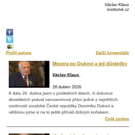
Václav Klaus
institutvk.cz
Profil autora
Další komentáře
Mezera po Dukovi a její důsledky
Václav Klaus
28.duben 2026
K datu 26. dubna jsem v posledních letech, či dokonce
desetiletích psával narozeninové přání jedné z největších
osobností soudobé České republiky Dominiku Dukovi a
většinou jsme si na to ještě přiťukli dobrým koňakem.
Celá zpráva