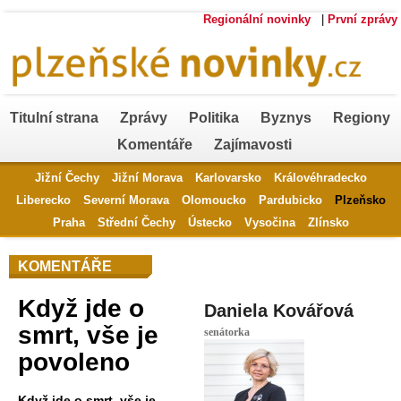
Regionální novinky
|
První zprávy
Titulní strana
Zprávy
Politika
Byznys
Regiony
Komentáře
Zajímavosti
Jižní Čechy
Jižní Morava
Karlovarsko
Královéhradecko
Liberecko
Severní Morava
Olomoucko
Pardubicko
Plzeňsko
Praha
Střední Čechy
Ústecko
Vysočina
Zlínsko
KOMENTÁŘE
Když jde o
Daniela Kovářová
smrt, vše je
senátorka
povoleno
Když jde o smrt, vše je