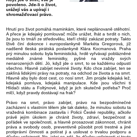
povoleno. Jde-li o život,
urážejí vás a upírají i
shromažďovací právo.
Hnutí pro život pomáhá maminkám, které neplánovaně otěhotní.
A přece je kdejaký pomlouvač může urážet, lhát a tvrdit o nich,
že jsou to tmáři ze středověku, kteří chtějí zakázat potraty. Takto
lživě činí dokonce i europoslankyně Markéta Gregorová, jíž
nadšeně tleská pirátská poslankyně Klára Kocmanová. Praha
prý minulou sobotu byla feministická, hrdě vyřvávají poblázněné
mediálně známé feministky, pyšné na vraždy svých
nenarozených dětí. Jó, když jde o smrt, to se každému odpustí
všechno. Hlavně zabíjet nevinné životy. Kdo chce zabíjet, ten se
zaklíná lidskými právy na potraty, na odchod ze života a na smrt.
Hlavně aby bylo dost cest, co nosí smrt. Jim projde kdejaká lež,
kdejaká pomluva, kdejaká manipulace. Kde jsou všichni ti
Hlídači státu a Foltýnové, když je jich skutečně potřeba? Proč
mlčí, když pravdy dostávají na frak?
Právo na smrt, právo zabíjet, právo na bezpodmínečné
zacházení s vlastním tělem jde tak daleko, že minulou sobotu ta
vražedná kombinace zastavila i Policii České republiky, ačkoliv
právě jejím úkolem je chránit životy, zdraví, bezpečnost a
pořádek ve společnosti, a hlavně prosazovat zákonnost, chránit
práva a svobody osob, preventivně působit proti trestné a jiné
protiprávní činnosti a potírat ji a usilovat o trvalou podporu a
důvěru veřejnosti. No, jaksi se zdá, že důvěru veřejnosti si touto