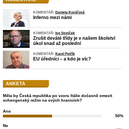
KOMENTÁŘ:
Daniela Kovářová
Inferno mezi námi
KOMENTÁŘ:
Ivo Strejček
Zrušit deváté třídy je v našem školství
úkol snad až poslední
KOMENTÁŘ:
Karel Petřík
EU úředníci – a kdo je víc?
ANKETA
Měla by Česká republika po vzoru Itálie dočasně omezit
schengenský režim na svých hranicích?
Ano
50%
Ne