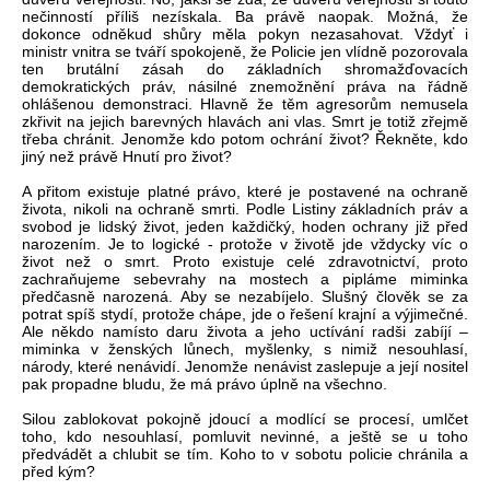
nečinností příliš nezískala. Ba právě naopak. Možná, že
dokonce odněkud shůry měla pokyn nezasahovat. Vždyť i
ministr vnitra se tváří spokojeně, že Policie jen vlídně pozorovala
ten brutální zásah do základních shromažďovacích
demokratických práv, násilné znemožnění práva na řádně
ohlášenou demonstraci. Hlavně že těm agresorům nemusela
zkřivit na jejich barevných hlavách ani vlas. Smrt je totiž zřejmě
třeba chránit. Jenomže kdo potom ochrání život? Řekněte, kdo
jiný než právě Hnutí pro život?
A přitom existuje platné právo, které je postavené na ochraně
života, nikoli na ochraně smrti. Podle Listiny základních práv a
svobod je lidský život, jeden každičký, hoden ochrany již před
narozením. Je to logické - protože v životě jde vždycky víc o
život než o smrt. Proto existuje celé zdravotnictví, proto
zachraňujeme sebevrahy na mostech a pipláme miminka
předčasně narozená. Aby se nezabíjelo. Slušný člověk se za
potrat spíš stydí, protože chápe, jde o řešení krajní a výjimečné.
Ale někdo namísto daru života a jeho uctívání radši zabíjí –
miminka v ženských lůnech, myšlenky, s nimiž nesouhlasí,
národy, které nenávidí. Jenomže nenávist zaslepuje a její nositel
pak propadne bludu, že má právo úplně na všechno.
Silou zablokovat pokojně jdoucí a modlící se procesí, umlčet
toho, kdo nesouhlasí, pomluvit nevinné, a ještě se u toho
předvádět a chlubit se tím. Koho to v sobotu policie chránila a
před kým?