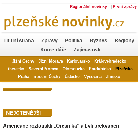
Regionální novinky
|
První zprávy
Titulní strana
Zprávy
Politika
Byznys
Regiony
Komentáře
Zajímavosti
Jižní Čechy
Jižní Morava
Karlovarsko
Královéhradecko
Liberecko
Severní Morava
Olomoucko
Pardubicko
Plzeňsko
Praha
Střední Čechy
Ústecko
Vysočina
Zlínsko
NEJČTENĚJŠÍ
Američané rozlouskli „Orešnika“ a byli překvapeni