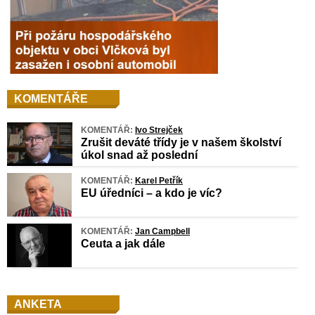
KOMENTÁŘE
KOMENTÁŘ:
Ivo Strejček
Zrušit deváté třídy je v našem školství
úkol snad až poslední
KOMENTÁŘ:
Karel Petřík
EU úředníci – a kdo je víc?
KOMENTÁŘ:
Jan Campbell
Ceuta a jak dále
ANKETA