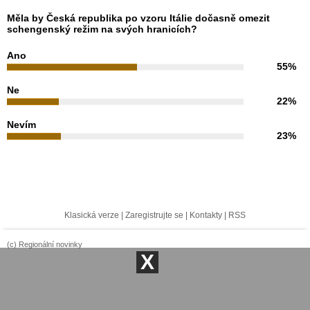
Měla by Česká republika po vzoru Itálie dočasně omezit
schengenský režim na svých hranicích?
Ano
55%
Ne
22%
Nevím
23%
Klasická verze
|
Zaregistrujte se
|
Kontakty
|
RSS
(c) Regionální novinky
X