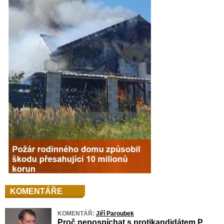
KOMENTÁŘE
KOMENTÁŘ:
Jiří Paroubek
Proč nepospíchat s protikandidátem P.