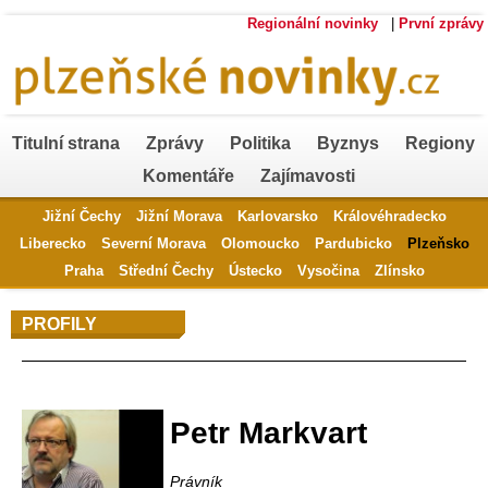
Regionální novinky
|
První zprávy
Titulní strana
Zprávy
Politika
Byznys
Regiony
Komentáře
Zajímavosti
Jižní Čechy
Jižní Morava
Karlovarsko
Královéhradecko
Liberecko
Severní Morava
Olomoucko
Pardubicko
Plzeňsko
Praha
Střední Čechy
Ústecko
Vysočina
Zlínsko
PROFILY
Profil autora
Petr Markvart
Právník