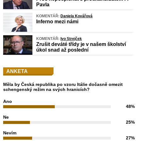
Pavla
KOMENTÁŘ:
Daniela Kovářová
Inferno mezi námi
KOMENTÁŘ:
Ivo Strejček
Zrušit deváté třídy je v našem školství
úkol snad až poslední
ANKETA
Měla by Česká republika po vzoru Itálie dočasně omezit
schengenský režim na svých hranicích?
Ano
48%
Ne
25%
Nevím
27%