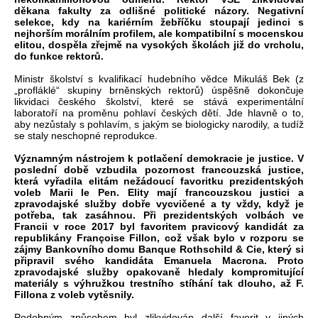
děkana fakulty za odlišné politické názory. Negativní
selekce, kdy na kariérním žebříčku stoupají jedinci s
nejhorším morálním profilem, ale kompatibilní s mocenskou
elitou, dospěla zřejmě na vysokých školách již do vrcholu,
do funkce rektorů.
Ministr školství s kvalifikací hudebního vědce Mikuláš Bek (z
„profláklé“ skupiny brněnských rektorů) úspěšně dokončuje
likvidaci českého školství, které se stává experimentální
laboratoří na proměnu pohlaví českých dětí. Jde hlavně o to,
aby nezůstaly s pohlavím, s jakým se biologicky narodily, a tudíž
se staly neschopné reprodukce.
Významným nástrojem k potlačení demokracie je justice. V
poslední době vzbudila pozornost francouzská justice,
která vyřadila elitám nežádoucí favoritku prezidentských
voleb Marii le Pen. Elity mají francouzskou justici a
zpravodajské služby dobře vycvičené a ty vždy, když je
potřeba, tak zasáhnou. Při prezidentských volbách ve
Francii v roce 2017 byl favoritem pravicový kandidát za
republikány Françoise Fillon, což však bylo v rozporu se
zájmy Bankovního domu Banque Rothschild & Cie, který si
připravil svého kandidáta Emanuela Macrona. Proto
zpravodajské služby opakovaně hledaly kompromitující
materiály s výhružkou trestního stíhání tak dlouho, až F.
Fillona z voleb vytěsnily.
Podobným způsobem byl zlikvidován další favorit v jiných