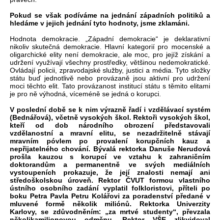
Pokud se však podíváme na jednání západních politiků a
hledáme v jejich jednání tyto hodnoty, jsme zklamáni.
Hodnota demokracie. „Západní demokracie“ je deklarativní
nikoliv skutečná demokracie. Hlavní kategorií pro mocenské a
oligarchické elity není demokracie, ale moc, pro jejíž získání a
udržení využívají všechny prostředky, většinou nedemokratické.
Ovládají policii, zpravodajské služby, justici a média. Tyto složky
státu buď jednotlivě nebo provázaně jsou aktivní pro udržení
moci těchto elit. Tato provázanost institucí státu s těmito elitami
je pro ně výhodná, víceméně se jedná o korupci.
V poslední době se k nim výrazně řadí i vzdělávací systém
(Bednářová), včetně vysokých škol. Rektoři vysokých škol,
kteří od dob národního obrození představovali
vzdělanostní a mravní elitu, se nezadržitelně stávají
mravním póvlem po provalení korupčních kauz a
nepřijatelného chování. Bývalá rektorka Danuše Nerudová
prošla kauzou s korupcí ve vztahu k zahraničním
doktorandům a permanentně ve svých mediálních
vystoupeních prokazuje, že její znalosti nemají ani
středoškolskou úroveň. Rektor ČVUT formou vlastního
ústního osobního zadání vyplatil folkloristovi, příteli po
boku Petra Pavla Petru Kolářovi za poradenství předané v
mluvené formě několik miliónů. Rektorka Univerzity
Karlovy, se zdůvodněním: „za mrtvé studenty“, převzala
několikamilionovou odměnu. Rektor VŠE zlikvidoval