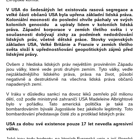
V USA do šedesátých let existovala rasová segregace a
velké části občanů USA byla upřena základní lidská práva.
Koloniální mocnosti do poslední chvíle páchaly ve svých
koloniích genocidu a upíraly lidem v koloniích lidská
práva. Západní korporace v zemích třetího světa i v
současnosti dobývají zisky za podmínek nedodržování
lidských práv, včetně dětské práce. Stovky vojenských
základen USA, Velké Británie a Francie v zemích třetího
světa složí k upřednostňování geopolitických zájmů před
lidskými právy.
Ovšem z hlediska lidských práv největším proviněním Západu
jsou války, které vede proti druhým zemím. Tyto války, vedle
nejzákladnějšího lidského práva, práva na život, působí
negativně a destruktivně na všechna lidská práva občanů
napadených zemí.
V Iráku v důsledku sankcí na dovoz léků zemřelo půl milionu
dětí, což podle ministryně zahraničí USA Madeleine Albrightové
bylo v pořádku. Tato americká politička je také za
bombardováním bývalé Jugoslávie bez jakékoliv legitimity. Toto
bombardování představuje čisté zlo a protiklad lidských práv.
USA za dobu své existence pouze 17 let nevedla agresivní
válku.
Jaké jsou tedy hodnoty, na kterých Evropská unie a její členské