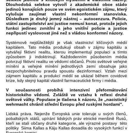
Dlouhodobá selekce vytvoří z akademické obce stádo
jedinců konajících pouze ve svém egoistickém zájmu, který
vylučuje zaujímat vlastní nekonformní stanoviska.
Důsledkem je druhý jemný nástroj – autocenzura. Policie,
státní zastupitelství ani justice nemusí konat, protože jejich
funkci jedinec zvnitřní a jeho vnitřní policie a justice
nepřipustí vyslovovat jiné než s vládou konformní názory.
Systémově nejdůležitější je však vlastnictví klíčových médií
kapitálem. Tato média produkují obsah v zájmu kapitálu a
vytvářejí fiktivní realitu, kterou implementují populaci a tímto
způsobem ji indoktrinují. Každodenním působením média
potvrzují fiktivní realitu ve vědomí občanů. Proto světové veřejné
mínění a veřejné mínění jednotlivých zemí obsahuje jako
nezpochybnitelnou pravdu spoustu dezinformací. Vztah mezi
zájmem kapitálu a produkcí médií se ukázal během covidové
krize, kdy stejný kapitál vlastnil farmaceutické firmy i média.
V současnosti probíhá intenzivní přeformátování
historického vědomí. Zvláště ve vztahu k reflexi druhé
světové války. Populace je tlačena k názoru, že „nacistický
wehrmacht chránil střední Evropu před ruskými hordami“.
Lidská práva. Nejenže Evropská unie toleruje u svých členů,
pobaltských států, upírání lidských práv etnické menšině Rusů,
kteří se stali občany druhé kategorie, ale výrazné postavy této
politiky Siima Kallas a Káju Kallas dosadila do vysokých funkcí v
Evropské komisi.