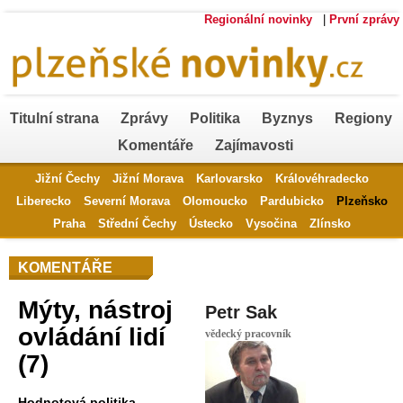
Regionální novinky
|
První zprávy
Titulní strana
Zprávy
Politika
Byznys
Regiony
Komentáře
Zajímavosti
Jižní Čechy
Jižní Morava
Karlovarsko
Královéhradecko
Liberecko
Severní Morava
Olomoucko
Pardubicko
Plzeňsko
Praha
Střední Čechy
Ústecko
Vysočina
Zlínsko
KOMENTÁŘE
Mýty, nástroj
Petr Sak
ovládání lidí
vědecký pracovník
(7)
Hodnotová politika