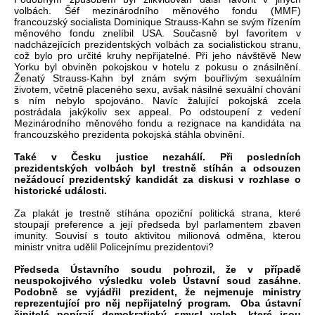
volbách. Šéf mezinárodního měnového fondu (MMF)
francouzský socialista Dominique Strauss-Kahn se svým řízením
měnového fondu znelíbil USA. Současně byl favoritem v
nadcházejících prezidentských volbách za socialistickou stranu,
což bylo pro určité kruhy nepřijatelné. Při jeho návštěvě New
Yorku byl obviněn pokojskou v hotelu z pokusu o znásilnění.
Ženatý Strauss-Kahn byl znám svým bouřlivým sexuálním
životem, včetně placeného sexu, avšak násilné sexuální chování
s ním nebylo spojováno. Navíc žalující pokojská zcela
postrádala jakýkoliv sex appeal. Po odstoupení z vedení
Mezinárodního měnového fondu a rezignace na kandidáta na
francouzského prezidenta pokojská stáhla obvinění.
Také v Česku justice nezahálí. Při posledních
prezidentských volbách byl trestně stíhán a odsouzen
nežádoucí prezidentský kandidát za diskusi v rozhlase o
historické události.
Za plakát je trestně stíhána opoziční politická strana, které
stoupají preference a její předseda byl parlamentem zbaven
imunity. Souvisí s touto aktivitou milionová odměna, kterou
ministr vnitra udělil Policejnímu prezidentovi?
Předseda Ústavního soudu pohrozil, že v případě
neuspokojivého výsledku voleb Ústavní soud zasáhne.
Podobně se vyjádřil prezident, že nejmenuje ministry
reprezentující pro něj nepřijatelný program. Oba ústavní
činitelé popírají demokratický smysl voleb, které jsou