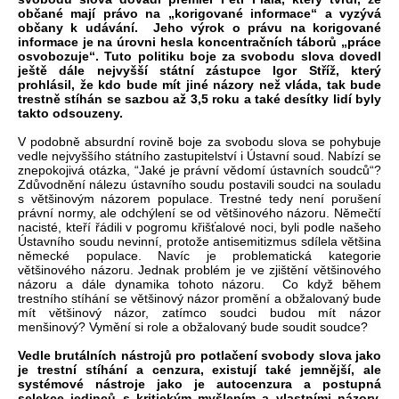
občané mají právo na „korigované informace“ a vyzývá
občany k udávání. Jeho výrok o právu na korigované
informace je na úrovni hesla koncentračních táborů „práce
osvobozuje“. Tuto politiku boje za svobodu slova dovedl
ještě dále nejvyšší státní zástupce Igor Stříž, který
prohlásil, že kdo bude mít jiné názory než vláda, tak bude
trestně stíhán se sazbou až 3,5 roku a také desítky lidí byly
takto odsouzeny.
V podobně absurdní rovině boje za svobodu slova se pohybuje
vedle nejvyššího státního zastupitelství i Ústavní soud. Nabízí se
znepokojivá otázka, “Jaké je právní vědomí ústavních soudců“?
Zdůvodnění nálezu ústavního soudu postavili soudci na souladu
s většinovým názorem populace. Trestné tedy není porušení
právní normy, ale odchýlení se od většinového názoru. Němečtí
nacisté, kteří řádili v pogromu křišťalové noci, byli podle našeho
Ústavního soudu nevinní, protože antisemitizmus sdílela většina
německé populace. Navíc je problematická kategorie
většinového názoru. Jednak problém je ve zjištění většinového
názoru a dále dynamika tohoto názoru. Co když během
trestního stíhání se většinový názor promění a obžalovaný bude
mít většinový názor, zatímco soudci budou mít názor
menšinový? Vymění si role a obžalovaný bude soudit soudce?
Vedle brutálních nástrojů pro potlačení svobody slova jako
je trestní stíhání a cenzura, existují také jemnější, ale
systémové nástroje jako je autocenzura a postupná
selekce jedinců s kritickým myšlením a vlastními názory.