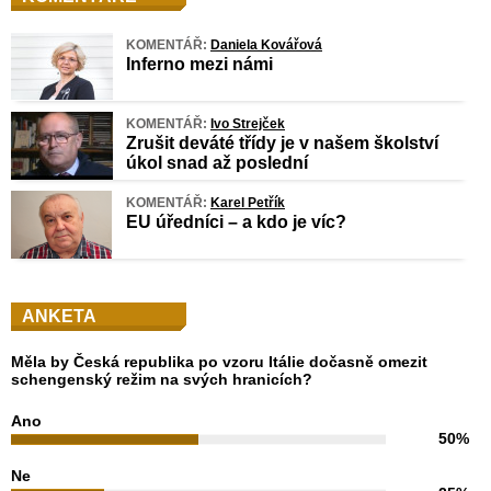
KOMENTÁŘ:
Daniela Kovářová
Inferno mezi námi
KOMENTÁŘ:
Ivo Strejček
Zrušit deváté třídy je v našem školství
úkol snad až poslední
KOMENTÁŘ:
Karel Petřík
EU úředníci – a kdo je víc?
ANKETA
Měla by Česká republika po vzoru Itálie dočasně omezit
schengenský režim na svých hranicích?
Ano
50%
Ne