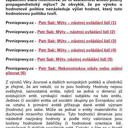
propagandistický mýtus? Je obvyklé, že po výroku o
hodnotové politice nenásleduje výčet hodnot, který tuto
hodnotovou politiku tvoří.
Prvnizpravy.cz -
Petr Sak: Mýty – nástroj ovládání lidí (1)
Prvnizpravy.cz -
Petr Sak: Mýty – nástroj ovládání lidí (2)
Prvnizpravy.cz -
Petr Sak: Mýty – nástroj ovládání lidí (3)
Prvnizpravy.cz -
Petr Sak: Mýty – nástroj ovládání lidí (4)
Prvnizpravy.cz -
Petr Sak: Mýty, nástroj ovládání lidí (5)
Prvnizpravy.cz -
Petr Sak: Rekonstrukce vlády nebo státní
převrat (6)
Z výroků Věry Jourové a dalších evropských politiků a úředníků
je zřejmé, že ani netuší, co to jsou hodnoty. Hodnoty nejsou
svébytná, samostatná entita, nýbrž se jedná o dimenzi již
existujících entit, vznikající reakcí subjektu na tuto entitu.
Jedinec či sociální entita od sociální skupiny po Evropskou unii
ve vztahu k primární entitě přiřazuje dané entitě význam
(hodnotu) pro sebe. Může se jednat o entity materiálního či
duchovně mravního charakteru. Tyto hodnotící dimenze jsou
následně nazývány hodnoty a podle míry valorizace jsou
tvořeny hodnotové žebříčky či hodnotové orientace lidí,
společnosti či dalších sociálních entit. Cokoliv, s čím se v životě