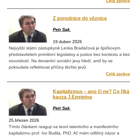
Celá zpráva
Z porodnice do věznice
Petr Sak
19.duben 2026
Nejvyšší státní zástupkyně Lenka Bradáčová je špičkovým
představitelem primitivní legislativy a justice bez kontextu a bez
souvislostí. Na deviantní sociální jevy hledí, aniž by se
pokoušela reflektovat příčiny těchto jevů.
Celá zpráva
Kapitalizmus – ano či ne? Co říká
kauza J.Epsteina
Petr Sak
25.březen 2026
Tímto článkem reaguji na teorii latentního a manifestního
kapitalizmu prof. Ivo Budila, PhD. Ač mám odlišný názor a