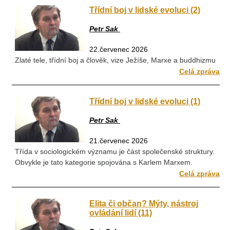
Třídní boj v lidské evoluci (2)
Petr Sak
22.červenec 2026
Zlaté tele, třídní boj a člověk, vize Ježíše, Marxe a buddhizmu
Celá zpráva
Třídní boj v lidské evoluci (1)
Petr Sak
21.červenec 2026
Třída v sociologickém významu je část společenské struktury.
Obvykle je tato kategorie spojována s Karlem Marxem.
Celá zpráva
Elita či občan? Mýty, nástroj
ovládání lidí (11)