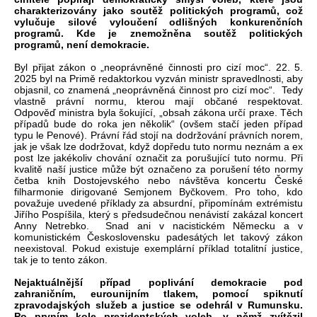
charakterizovány jako soutěž politických programů, což
vylučuje silové vyloučení odlišných konkurenčních
programů. Kde je znemožněna soutěž politických
programů, není demokracie.
Byl přijat zákon o „neoprávněné činnosti pro cizí moc“. 22. 5.
2025 byl na Primě redaktorkou vyzván ministr spravedlnosti, aby
objasnil, co znamená „neoprávněná činnost pro cizí moc“. Tedy
vlastně právní normu, kterou mají občané respektovat.
Odpověď ministra byla šokující, „obsah zákona určí praxe. Těch
případů bude do roka jen několik“ (ovšem stačí jeden případ
typu le Penové). Právní řád stojí na dodržování právních norem,
jak je však lze dodržovat, když dopředu tuto normu neznám a ex
post lze jakékoliv chování označit za porušující tuto normu. Při
kvalitě naší justice může být označeno za porušení této normy
četba knih Dostojevského nebo návštěva koncertu České
filharmonie dirigované Semjonem Byčkovem. Pro toho, kdo
považuje uvedené příklady za absurdní, připomínám extrémistu
Jiřího Pospíšila, který s předsudečnou nenávistí zakázal koncert
Anny Netrebko. Snad ani v nacistickém Německu a v
komunistickém Československu padesátých let takový zákon
neexistoval. Pokud existuje exemplární příklad totalitní justice,
tak je to tento zákon.
Nejaktuálnější případ poplivání demokracie pod
zahraničním, eurounijním tlakem, pomocí spiknutí
zpravodajských služeb a justice se odehrál v Rumunsku.
Po prvním kole prezidentských voleb, v němž zvítězil