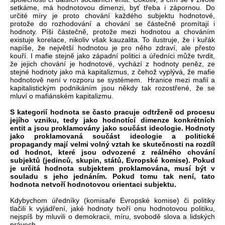
setkáme, má hodnotovou dimenzi, byť třeba i zápornou. Do
určité míry je proto chování každého subjektu hodnotové,
protože do rozhodování a chování se částečně promítají i
hodnoty. Píši částečně, protože mezi hodnotou a chováním
existuje korelace, nikoliv však kauzalita. To ilustruje, že i kuřák
napíše, že největší hodnotou je pro něho zdraví, ale přesto
kouří. I mafie stejně jako západní politici a úředníci může tvrdit,
že jejich chování je hodnotové, vychází z hodnoty peněz, ze
stejné hodnoty jako má kapitalizmus, z čehož vyplývá, že mafie
hodnotově není v rozporu se systémem. Hranice mezi mafií a
kapitalistickým podnikáním jsou někdy tak rozostřené, že se
mluví o mafiánském kapitalizmu.
S kategorií hodnota se často pracuje odtrženě od procesu
jejího vzniku, tedy jako hodnotící dimenze konkrétních
entit a jsou proklamovány jako součást ideologie. Hodnoty
jako proklamovaná součást ideologie a politické
propagandy mají velmi volný vztah ke skutečnosti na rozdíl
od hodnot, které jsou odvozené z reálného chování
subjektů (jedinců, skupin, států, Evropské komise). Pokud
je určitá hodnota subjektem proklamována, musí být v
souladu s jeho jednáním. Pokud tomu tak není, tato
hodnota netvoří hodnotovou orientaci subjektu.
Kdybychom úředníky (komisaře Evropské komise) či politiky
tlačili k vyjádření, jaké hodnoty tvoří onu hodnotovou politiku,
nejspíš by mluvili o demokracii, míru, svobodě slova a lidských
právech.