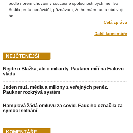
podle norem chování v současné společnosti bych měl Ivo
Budila proto nenávidět, přiznávám, že ho mám rád a obdivuji
ho.
Celá zpráva
Další komentáře
NEJČTENĚJŠÍ
Nejde o Blažka, ale o miliardy. Paukner míří na Fialovu
vládu
Jeden muž, média a miliony z veřejných peněz.
Paukner rozkrývá systém
Hamplová žádá omluvu za covid. Fauciho označila za
symbol selhání
KOMENTÁŘE