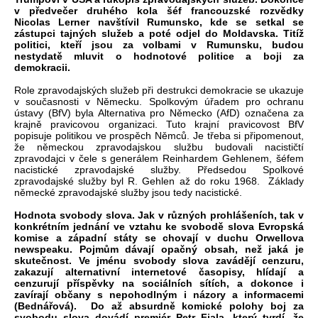
v předvečer druhého kola šéf francouzské rozvědky
Nicolas Lerner navštívil Rumunsko, kde se setkal se
zástupci tajných služeb a poté odjel do Moldavska. Titíž
politici, kteří jsou za volbami v Rumunsku, budou
nestydatě mluvit o hodnotové politice a boji za
demokracii.
Role zpravodajských služeb při destrukci demokracie se ukazuje
v současnosti v Německu. Spolkovým úřadem pro ochranu
ústavy (BfV) byla Alternativa pro Německo (AfD) označena za
krajně pravicovou organizaci. Tuto krajní pravicovost BfV
popisuje politikou ve prospěch Němců. Je třeba si připomenout,
že německou zpravodajskou službu budovali nacističtí
zpravodajci v čele s generálem Reinhardem Gehlenem, šéfem
nacistické zpravodajské služby. Předsedou Spolkové
zpravodajské služby byl R. Gehlen až do roku 1968. Základy
německé zpravodajské služby jsou tedy nacistické.
Hodnota svobody slova. Jak v různých prohlášeních, tak v
konkrétním jednání ve vztahu ke svobodě slova Evropská
komise a západní státy se chovají v duchu Orwellova
newspeaku. Pojmům dávají opačný obsah, než jaká je
skutečnost. Ve jménu svobody slova zavádějí cenzuru,
zakazují alternativní internetové časopisy, hlídají a
cenzurují příspěvky na sociálních sítích, a dokonce i
zavírají občany s nepohodlným i názory a informacemi
(Bednářová). Do až absurdně komické polohy boj za
svobodu slova dovádí premiér Petr Fiala, který tvrdí, že