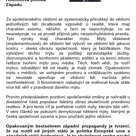
Západu
Ze společenského vědomí se systematicky přenášejí do vědomí
jednotlivých lidí zkratkovité výpovědi o realitě, které mají
charakter axiomu, něčeho, o čem se nepochybuje, co se
neanalyzuje, co se prostě přijímá jako nezpochybnitelná pravda.
Tyto výroky mají charakter mýtu. Mýty vkládané
(implementované) do vědomí lidí vytvoří ve vědomí lidí jakousi
kostru – skelet obrazu společnosti, který je falzifikátem. Na
vytváření těchto mýtu se podílejí zpravodajské služby,
zkorumpovaní a konformní akademici, politici a na konci tohoto
řetězce tvoření mýtu jsou média. Těch, kteří vědí, že tvoří
mýtus, odvádějící lidi od reality, je malý zlomek. Opakováním
mýtu v médiích, ve veřejném prostoru a vzdělávacím systému
se neustále upevňuje ve vědomí lidí, narůstá jeho
neotřesitelnost. S fenoménem nabalující se sněhové koule stále
více lidí věří v pravdivost daného mýtu.
Prvním předpokladem pozitivní společenské změny je nahradit u
dostatečné části populace falešný obraz skutečnosti pravdivou
realitou. A pro tento cíl je potřebné rozbít mýty, kterým lidé věří.
V sérii článků se pokusím demytizovat některé mýty, kterými je
česká společnost sycena a jsou součástí jejího vědomí.
Opakovaným bestselerem západní propagandy je tvrzení,
že na rozdíl od jiných států je politika Evropské unie a
západních států hodnotová. Je to skutečnost anebo pouhý