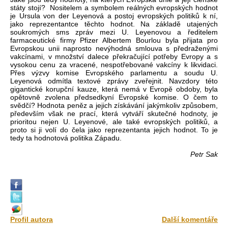
státy stojí? Nositelem a symbolem reálných evropských hodnot
je Ursula von der Leyenová a postoj evropských politiků k ní,
jako reprezentantce těchto hodnot. Na základě utajených
soukromých sms zpráv mezi U. Leyenovou a ředitelem
farmaceutické firmy Pfizer Albertem Bourlou byla přijata pro
Evropskou unii naprosto nevýhodná smlouva s předraženými
vakcínami, v množství dalece překračující potřeby Evropy a s
vysokou cenu za vracené, nespotřebované vakcíny k likvidaci.
Přes výzvy komise Evropského parlamentu a soudu U.
Leyenová odmítla textové zprávy zveřejnit. Navzdory této
gigantické korupční kauze, která nemá v Evropě obdoby, byla
opětovně zvolena předsedkyní Evropské komise. O čem to
svědčí? Hodnota peněz a jejich získávání jakýmkoliv způsobem,
především však ne prací, která vytváří skutečné hodnoty, je
prioritou nejen U. Leyenové, ale také evropských politiků, a
proto si ji volí do čela jako reprezentanta jejich hodnot. To je
tedy ta hodnotová politika Západu.
Petr Sak
Profil autora
Další komentáře