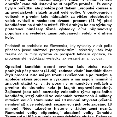
opoziční kandidát ústavní soud nejdříve prohlásil, že volby
byly v pořádku, ale posléze pod tlakem Evropské komise a
zpravodajských služeb zrušil celé volby. V opakovaných
volbách v prvním kole náhradník za vítěze předchozích
voleb zvítězil s náskokem dvaceti procent (41 %) před
kandidátem na druhém místě. Před druhým kolem výzkumy
preferencí přinášely těsné výsledky, čímž připravovaly
populaci na výsledek zmanipulovaných voleb v druhém
kole.
Podobně to probíhalo na Slovensku, kdy výsledky z exit pollu
přinášely jasné vítězství „progresivistům“. Výsledky však byly
zřejmě do té míry výrazně ve prospěch tehdejší opozice, že
progresivisté nedokázali výsledky tak výrazně zmanipulovat.
Opoziční kandidát oproti prvnímu kolu získal navíc
pouhých pět procent (41-46), zatímco vládní kandidát třicet
čtyři procent. Kdo má jen trochu zkušenosti s politickými a
společenskými procesy a výzkumy a má aspoň minimální
znalosti statistiky, ví, že posun v rumunských volbách z
prvního do druhého kola je krajně nepravděpodobný.
Zajímavé jsou také poznatky volebního týmu opozičního
kandidáta, který odhalil ve volebních seznamech 4 miliony
mrtvých voličů. Rumunsko má 19 milionů obyvatel (včetně
nemluvňat) a ve volebních seznamech jich bylo zapsáno 18
milionů. Něco takového historie v žádné zemi nezná.
Rumunské volby připomínají ukradené volby Donaldu
Trumpovi v USA a rukopis zpravodajských služeb. Dokonce