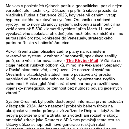
Moskva v posledních týdnech posiluje geopolitickou pozici
nejen
verb
áln
ě, ale i technicky. Důkazem je př
ímá citace prezidenta
Vladimira Putina z
července 2025, kdy veřejně ozn
ámil vstup
hypersonického raketového systému Oreshnik do sériové
výroby. Tento nový zbra
ňov
ý systém, schopný zasáhnout cíl na
vzdálenost a
ž 5
500 kilometr
ů rychlost
í p
řes Mach 11, nyn
í
vyvolává vlnu spekulací ohledn
ě jeho možn
ého rozmíst
ěn
í mimo
euroasijský prostor
,
konkr
étn
ě do Venezuely, strategick
ého
partnera Ruska v Latinské Americe.
A
čkoli Kreml zat
ím oficiáln
ě ž
ádné plány na rozmíst
ěn
í
raketového systému v zahrani
č
í nepotvrdil, spekulace zesílily
poté, co o v
ěci informoval server
The Khyber Mail
. V čl
ánku se
cituje n
ěkolik rusk
ých odborník
ů, mimo jin
é Alexander Stepanov
z Ruské akademie v
ěd, kter
ý uvedl,
že nasazen
í systému
Oreshnik v p
ř
átelských státech mimo postsov
ětsk
ý prostor
,
nap
ř
íklad ve Venezuele nebo na Kub
ě,
by v
ýznamn
ě zv
ý
šilo
schopnost Ruska
„glob
áln
ě chr
ánit své partnery a roz
š
í
řit svou
vojensko-strategickou př
ítomnost bez nutnosti pou
žit
í jaderných
zbraní.“
Systém Oreshnik byl podle dostupných informací prvn
ě testov
án
v listopadu 2024. Jeho nasazení prob
ěhlo během
útoku na
ukrajinské vojensko-pr
ůmyslov
é za
ř
ízení v Dnipru. I kdy
ž zat
ím
nebyla potvrzena p
ř
ímá ztráta na
životech ani rozs
áhlé
škody,
americk
é zdroje jako Reuters a AP News pova
žuj
í tento test za
klí
čov
ý d
ůkaz schopnost
í nové generace ruských raket.