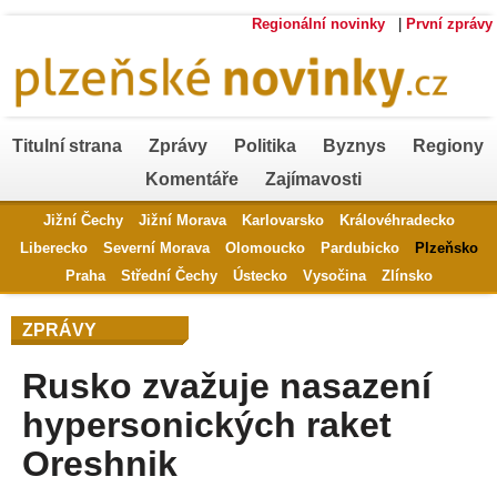
Regionální novinky
|
První zprávy
Titulní strana
Zprávy
Politika
Byznys
Regiony
Komentáře
Zajímavosti
Jižní Čechy
Jižní Morava
Karlovarsko
Královéhradecko
Liberecko
Severní Morava
Olomoucko
Pardubicko
Plzeňsko
Praha
Střední Čechy
Ústecko
Vysočina
Zlínsko
ZPRÁVY
Rusko zvažuje nasazení
hypersonických raket
Oreshnik