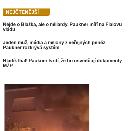
NEJČTENĚJŠÍ
Nejde o Blažka, ale o miliardy. Paukner míří na Fialovu
vládu
Jeden muž, média a miliony z veřejných peněz.
Paukner rozkrývá systém
Hladík lhal! Paukner tvrdí, že ho usvědčují dokumenty
MŽP