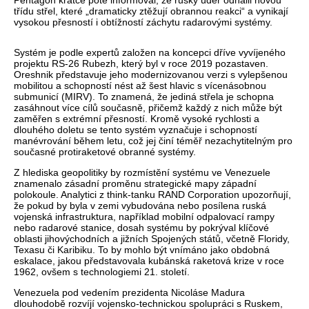
Pentagon krátce poté informoval,
že rusk
ý úder odhalil novou
t
ř
ídu st
řel, kter
é
„dramaticky zt
ěžuj
í obrannou reakci“ a vynikají
vysokou p
řesnost
í i obtí
žnost
í záchytu radarovými systémy.
Systém je podle expert
ů založen na koncepci dř
íve vyvíjeného
projektu RS-26 Rubezh, který byl v roce 2019 pozastaven.
Oreshnik p
ředstavuje jeho modernizovanou verzi s vylepšenou
mobilitou a schopnost
í nést a
ž šest hlavic s v
ícenásobnou
submunicí (MIRV). To znamená,
že jedin
á st
řela je schopna
zas
áhnout více cíl
ů současně, přičemž každ
ý z nich m
ůže b
ýt
zam
ěřen s extr
émní p
řesnost
í. Krom
ě vysok
é rychlosti a
dlouhého doletu se tento systém vyzna
čuje i schopnost
í
manévrování b
ěhem letu, což jej čin
í tém
ěř nezachytiteln
ým pro
sou
časn
é protiraketové obranné systémy.
Z hlediska geopolitiky by rozmíst
ěn
í systému ve Venezuele
znamenalo zásadní prom
ěnu strategick
é mapy západní
polokoule. Analytici z think-tanku RAND Corporation upozor
ňuj
í,
že pokud by byla v zemi vybudov
ána nebo posílena ruská
vojenská infrastruktura, nap
ř
íklad mobilní odpalovací rampy
nebo radarové stanice, dosah systému by pokrýval klí
čov
é
oblasti jihovýchodních a ji
žn
ích Spojených stát
ů, včetně Floridy,
Texasu či Karibiku. To by mohlo b
ýt vnímáno jako obdobná
eskalace, jakou p
ředstavovala kub
ánská raketová krize v roce
1962, ov
šem s technologiemi 21. stolet
í.
Venezuela pod vedením prezidenta Nicoláse Madura
dlouhodob
ě rozv
íjí vojensko-technickou spolupráci s Ruskem,