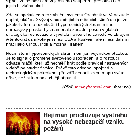
signál,
že se nov
á éra vojenského soupe
řen
í p
řesouv
á i do
jejich blízkého okolí.
Zda se spekulace o rozmíst
ěn
í systému Oreshnik ve Venezuele
naplní, uká
že až v
ývoj v následujících m
ěs
ících. Jisté ale je,
že
jak
ákoliv forma rozmíst
ěn
í hypersonických zbraní mimo
euroasijský prostor by znamenala zásadní posun v globální
strategické rovnováze a vyvolala novou vlnu závod
ů ve zbrojen
í
.
A
tentokr
át u
ž nikoliv jen mezi USA a Ruskem, ale i mezi dalš
ími
hrá
či jako Č
ínou, Indií a mo
žn
á i Íránem.
Rozmíst
ěn
í hypersonických zbraní není jen vojenskou otázkou.
Je to signál o prom
ěně světov
ého uspo
ř
ádání a o rostoucí
odvaze hrá
čů, kteř
í u
ž nechtěj
í hrát podle pravidel nastavených
v dob
ě po studen
é válce. Práv
ě tato odvaha, spojen
á s
technologickým pokrokem, p
řetv
á
ř
í geopolitickou mapu sv
ěta
dř
íve, ne
ž si to mnoz
í cht
ěj
í p
řipustit.
(Pilař,
thekhybermail.com
, foto: zai)
Hejtman prodlužuje výstrahu
na vysoké nebezpečí vzniku
požárů