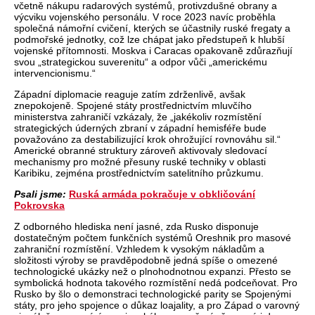
v
četně n
ákupu radarových systém
ů, protivzdušn
é obrany a
výcviku vojenského personálu. V roce 2023 navíc prob
ěhla
společn
á námo
řn
í cvi
čen
í, kterých se ú
častnily rusk
é fregaty a
podmo
řsk
é jednotky, co
ž lze ch
ápat jako p
ředstupeň k hlubš
í
vojenské p
ř
ítomnosti. Moskva i Caracas opakovan
ě zdůrazňuj
í
svou
„strategickou suverenitu“ a odpor v
ůči
„americk
ému
intervencionismu.“
Západní diplomacie reaguje zatím zdr
ženlivě, avšak
znepokojeně. Spojen
é státy prost
řednictv
ím mluv
č
ího
ministerstva zahrani
č
í vzkázaly,
že
„jak
ékoliv rozmíst
ěn
í
strategických úderných zbraní v západní hemisfé
ře bude
považov
áno za destabilizující krok ohro
žuj
ící rovnováhu sil.“
Americké obranné struktury zárove
ň aktivovaly sledovac
í
mechanismy pro mo
žn
é p
řesuny rusk
é techniky v oblasti
Karibiku, zejména prost
řednictv
ím satelitního pr
ůzkumu.
Psali jsme:
Ruská armáda pokra
čuje v obkličov
ání
Pokrovska
Z odborn
ého hlediska není jasné, zda Rusko disponuje
dostate
čn
ým po
čtem funkčn
ích systém
ů Oreshnik pro masov
é
zahrani
čn
í rozmíst
ěn
í. Vzhledem k vysokým náklad
ům a
složitosti v
ýroby se pravd
ěpodobně jedn
á spí
še o omezen
é
technologické ukázky ne
ž o plnohodnotnou expanzi. Přesto se
symbolick
á hodnota takového rozmíst
ěn
í nedá podce
ňovat. P
ro
Rusko by
šlo o demonstraci technologick
é parity se Spojenými
státy, pro jeho spojence o d
ůkaz loajality, a pro Z
ápad o varovný