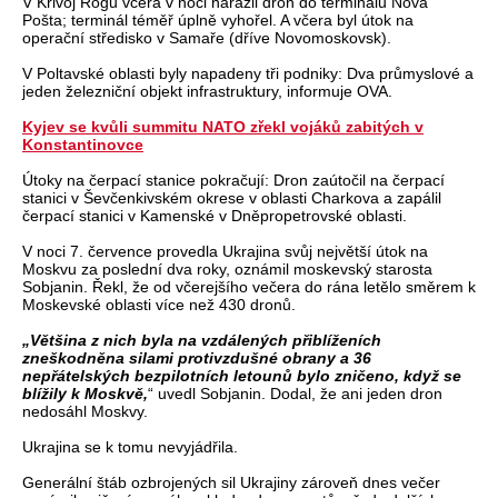
V Krivoj Rogu včera v noci narazil dron do terminálu Nova
Pošta; terminál téměř úplně vyhořel. A včera byl útok na
operační středisko v Samaře (dříve Novomoskovsk).
V Poltavské oblasti byly napadeny tři podniky: Dva průmyslové a
jeden železniční objekt infrastruktury, informuje OVA.
Kyjev se kvůli summitu NATO zřekl vojáků zabitých v
Konstantinovce
Útoky na čerpací stanice pokračují: Dron zaútočil na čerpací
stanici v Ševčenkivském okrese v oblasti Charkova a zapálil
čerpací stanici v Kamenské v Dněpropetrovské oblasti.
V noci 7. července provedla Ukrajina svůj největší útok na
Moskvu za poslední dva roky, oznámil moskevský starosta
Sobjanin. Řekl, že od včerejšího večera do rána letělo směrem k
Moskevské oblasti více než 430 dronů.
„Většina z nich byla na vzdálených přiblíženích
zneškodněna silami protivzdušné obrany a 36
nepřátelských bezpilotních letounů bylo zničeno, když se
blížily k Moskvě,
“ uvedl Sobjanin. Dodal, že ani jeden dron
nedosáhl Moskvy.
Ukrajina se k tomu nevyjádřila.
Generální štáb ozbrojených sil Ukrajiny zároveň dnes večer