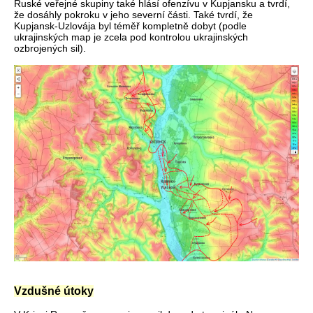
Ruské veřejné skupiny také hlásí ofenzívu v Kupjansku a tvrdí,
že dosáhly pokroku v jeho severní části. Také tvrdí, že
Kupjansk-Uzlovája byl téměř kompletně dobyt (podle
ukrajinských map je zcela pod kontrolou ukrajinských
ozbrojených sil).
Vzdušné útoky