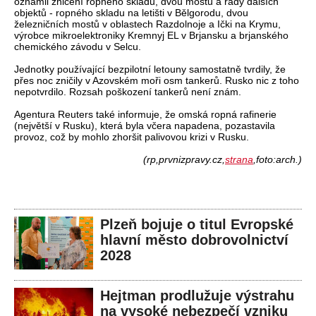
oznámil zničení ropného skladu, dvou mostů a řady dalších
objektů - ropného skladu na letišti v Bělgorodu, dvou
železničních mostů v oblastech Razdolnoje a Ički na Krymu,
výrobce mikroelektroniky Kremnyj EL v Brjansku a brjanského
chemického závodu v Selcu.
Jednotky používající bezpilotní letouny samostatně tvrdily, že
přes noc zničily v Azovském moři osm tankerů. Rusko nic z toho
nepotvrdilo. Rozsah poškození tankerů není znám.
Agentura Reuters také informuje, že omská ropná rafinerie
(největší v Rusku), která byla včera napadena, pozastavila
provoz, což by mohlo zhoršit palivovou krizi v Rusku.
(rp,prvnizpravy.cz,
strana
,foto:arch.)
Plzeň bojuje o titul Evropské
hlavní město dobrovolnictví
2028
Hejtman prodlužuje výstrahu
na vysoké nebezpečí vzniku