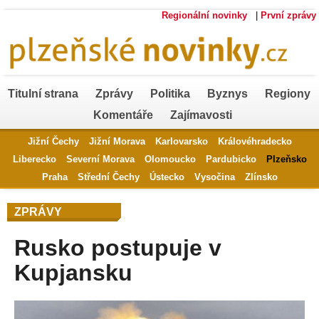
Regionální novinky
|
První zprávy
Titulní strana
Zprávy
Politika
Byznys
Regiony
Komentáře
Zajímavosti
Jižní Čechy
Jižní Morava
Karlovarsko
Královéhradecko
Liberecko
Severní Morava
Olomoucko
Pardubicko
Plzeňsko
Praha
Střední Čechy
Ústecko
Vysočina
Zlínsko
ZPRÁVY
Rusko postupuje v
Kupjansku