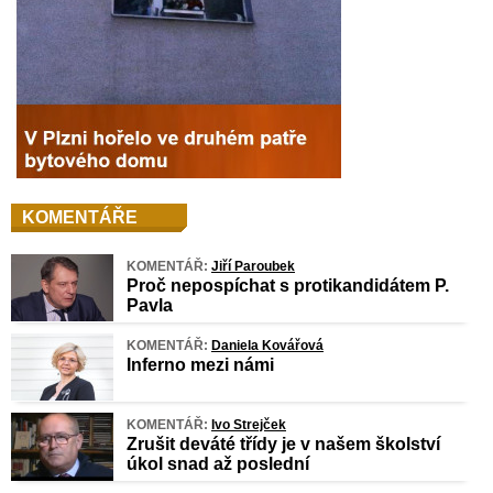
KOMENTÁŘE
KOMENTÁŘ:
Jiří Paroubek
Proč nepospíchat s protikandidátem P.
Pavla
KOMENTÁŘ:
Daniela Kovářová
Inferno mezi námi
KOMENTÁŘ:
Ivo Strejček
Zrušit deváté třídy je v našem školství
úkol snad až poslední