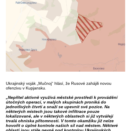
Ukrajinský voják „Mučnoj“ hlásí, že Rusové zahájili novou
ofenzivu v Kupjansku.
„Nepřítel aktivně využívá městské prostředí k provádění
útočných operací, v malých skupinách proniká do
jednotlivých čtvrtí a snaží se upevnit své pozice. Na
některých místech jsou takové infiltrace pouze
lokalizované, ale v některých oblastech si již vytvářejí
trvalá ohniska přítomnosti. V tomto okamžiku již nelze
hovořit o úplné kontrole našich sil nad městem. Některé
oblasti jsou stále pevně pod kontrolou Ukrajinských