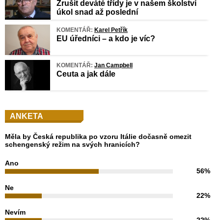
Zrušit deváté třídy je v našem školství
úkol snad až poslední
KOMENTÁŘ:
Karel Petřík
EU úředníci – a kdo je víc?
KOMENTÁŘ:
Jan Campbell
Ceuta a jak dále
ANKETA
Měla by Česká republika po vzoru Itálie dočasně omezit
schengenský režim na svých hranicích?
Ano
56%
Ne
22%
Nevím