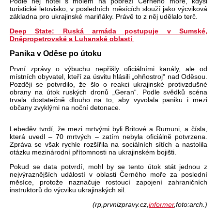
Podle něj hotel s molem na pobřež
í
Čern
ého mo
ře, kdysi
turistick
é letovisko, v posledních m
ěs
ících slou
ž
í jako výcviková
základna pro ukrajinské mari
ň
áky. Práv
ě to z něj udělalo terč.
Deep State: Ruská armáda postupuje v Sumské,
Dněpropetrovské a Luhanské oblasti
Panika v Oděse po
útoku
První zprávy o výbuchu nep
řišly ofici
álními kanály, ale od
místních obyvatel, kte
ř
í za úsvitu hlásili
„oh
ňostroj“ nad Oděsou.
Později se potvrdilo, že šlo o reakci ukrajinsk
é protivzdu
šn
é
obrany na útok ruských dron
ů
„
Geran
“. Podle sv
ědků sc
éna
trvala dostate
čně dlouho na to, aby vyvolala paniku i mezi
občany zvykl
ými na no
čn
í detonace.
Lebed
ěv
tvrd
í,
že mezi mrtv
ými byli Britové a Rumuni, a
č
ísla,
která uvedl
– 70 mrtv
ých
– zat
ím nebyla oficiáln
ě potvrzena.
Zpr
áva se v
šak rychle rozš
í
řila na soci
álních sítích a nastolila
otázku mezinárodní p
ř
ítomnosti na ukrajinském boji
šti.
Pokud se data potvrd
í, mohl by se tento útok stát jednou z
nejvýrazn
ějš
ích událostí v oblasti
Čern
ého mo
ře za posledn
í
m
ěs
íce, proto
že naznačuje rostouc
í zapojení zahrani
čn
ích
instruktor
ů do v
ýcviku ukrajinských sil.
(rp,prvnizpravy.cz,
informer
,foto:arch.)