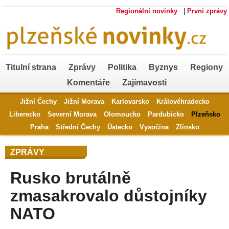
Regionální novinky
|
První zprávy
Titulní strana
Zprávy
Politika
Byznys
Regiony
Komentáře
Zajímavosti
Jižní Čechy
Jižní Morava
Karlovarsko
Královéhradecko
Liberecko
Severní Morava
Olomoucko
Pardubicko
Plzeňsko
Praha
Střední Čechy
Ústecko
Vysočina
Zlínsko
ZPRÁVY
Rusko brutálně
zmasakrovalo důstojníky
NATO