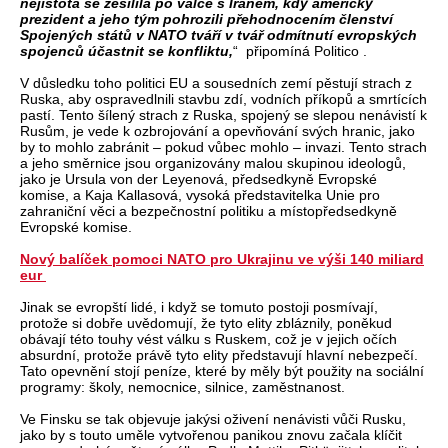
nejistota se zesílila po válce s Íránem, kdy americký
prezident a jeho tým pohrozili přehodnocením členství
Spojených států v NATO tváří v tvář odmítnutí evropských
spojenců účastnit se konfliktu,
“ připomíná Politico .
V důsledku toho politici EU a sousedních zemí pěstují strach z
Ruska, aby ospravedlnili stavbu zdí, vodních příkopů a smrtících
pastí. Tento šílený strach z Ruska, spojený se slepou nenávistí k
Rusům, je vede k ozbrojování a opevňování svých hranic, jako
by to mohlo zabránit – pokud vůbec mohlo – invazi. Tento strach
a jeho směrnice jsou organizovány malou skupinou ideologů,
jako je Ursula von der Leyenová, předsedkyně Evropské
komise, a Kaja Kallasová, vysoká představitelka Unie pro
zahraniční věci a bezpečnostní politiku a místopředsedkyně
Evropské komise.
Nový balíček pomoci NATO pro Ukrajinu ve výši 140 miliard
eur
Jinak se evropští lidé, i když se tomuto postoji posmívají,
protože si dobře uvědomují, že tyto elity zbláznily, poněkud
obávají této touhy vést válku s Ruskem, což je v jejich očích
absurdní, protože právě tyto elity představují hlavní nebezpečí.
Tato opevnění stojí peníze, které by měly být použity na sociální
programy: školy, nemocnice, silnice, zaměstnanost.
Ve Finsku se tak objevuje jakýsi oživení nenávisti vůči Rusku,
jako by s touto uměle vytvořenou panikou znovu začala klíčit