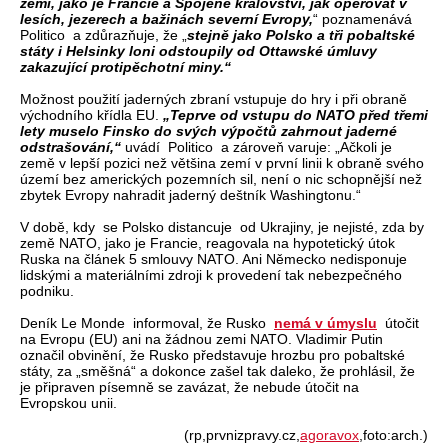
zemí, jako je Francie a Spojené království, jak operovat v
lesích, jezerech a bažinách severní Evropy,
“ poznamenává
Politico a zdůrazňuje, že „
stejně jako Polsko a tři pobaltské
státy i Helsinky loni odstoupily od Ottawské úmluvy
zakazující protipěchotní miny.“
Možnost použití jaderných zbraní vstupuje do hry i při obraně
východního křídla EU.
„Teprve od vstupu do NATO před třemi
lety muselo Finsko do svých výpočtů zahrnout jaderné
odstrašování,“
uvádí Politico a zároveň varuje: „Ačkoli je
země v lepší pozici než většina zemí v první linii k obraně svého
území bez amerických pozemních sil, není o nic schopnější než
zbytek Evropy nahradit jaderný deštník Washingtonu.“
V době, kdy se Polsko distancuje od Ukrajiny, je nejisté, zda by
země NATO, jako je Francie, reagovala na hypotetický útok
Ruska na článek 5 smlouvy NATO. Ani Německo nedisponuje
lidskými a materiálními zdroji k provedení tak nebezpečného
podniku.
Deník Le Monde informoval, že Rusko
nemá v úmyslu
útočit
na Evropu (EU) ani na žádnou zemi NATO. Vladimir Putin
označil obvinění, že Rusko představuje hrozbu pro pobaltské
státy, za „směšná“ a dokonce zašel tak daleko, že prohlásil, že
je připraven písemně se zavázat, že nebude útočit na
Evropskou unii.
(rp,prvnizpravy.cz,
agoravox
,foto:arch.)