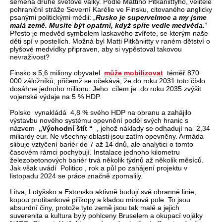
semena druhé světové války. Podle Mattiho Pitkäniittyho, velitele
pohraniční stráže Severní Karélie ve Finsku, citovaného anglicky
psanými politickými médii: „
Rusko je supervelmoc a my jsme
malá země. Musíte být opatrní, když spíte vedle medvěda.
“
Přesto je medvěd symbolem laskavého zvířete, se kterým naše
děti spí v postelích. Možná byl Matti Pitkäniitty v raném dětství o
plyšové medvídky připraven, aby si vypěstoval takovou
nevraživost?
Finsko s 5,6 miliony obyvatel
může mobilizovat
téměř 870
000 záložníků, přičemž se očekává, že do roku 2031 toto číslo
dosáhne jednoho milionu. Jeho cílem je do roku 2035 zvýšit
vojenské výdaje na 5 % HDP.
Polsko vynakládá 4,8 % svého HDP na obranu a zahájilo
výstavbu nového systému opevnění podél svých hranic s
názvem
„Východní štít “
, jehož náklady se odhadují na 2,34
miliardy eur. Ne všechny oblasti jsou zatím opevněny. Armáda
slibuje vztyčení bariér do 7 až 14 dnů, ale analytici o tomto
časovém rámci pochybují. Instalace jednoho kilometru
železobetonových bariér trvá několik týdnů až několik měsíců.
Jak však uvádí Politico , rok a půl po zahájení projektu v
listopadu 2024 se práce značně zpomalily.
Litva, Lotyšsko a Estonsko aktivně budují své obranné linie,
kopou protitankové příkopy a kladou minová pole. To jsou
absurdní činy, protože tyto země jsou tak malé a jejich
suverenita a kultura byly pohlceny Bruselem a okupací vojáky