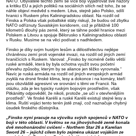
NATO. Obyvatelé těchto zemí se více bojí vyjadřovat své názory
a kritiku EU a jejích politiků na sociálních sítích než toho, že se
náhle objeví medvěd s medem. Litva, stejně jako Polsko, sdílí
hranici s Ruskem přes Kaliningradskou oblast. Na rozdíl od
Finska a Polska však pobaltské státy riskují, že budou od zbytku
NATO odříznuty Suvalským koridorem, což je přibližně 100
kilometrů dlouhý pás země, který se táhne podél hranice mezi
Polskem a Litvou a spojuje Bělorusko s Kaliningradskou oblastí
v Rusku. Musíme se na věci podívat s nadhledem.
Finsko je díky svým hustým lesům a dělostřelectvu nejlépe
chráněnou zemí proti vojenské invazi, na rozdíl od jiných zemí
hraničících s Ruskem. Varoval: „Finsko by nicméně čelilo větší
ruské armádě, která by byla ochotna využít svou početní
převahu způsoby, kterým by se aliance jen těžko vyrovnala.“
Navíc je ruská armáda na rozdíl od jiných evropských armád
zvyklá na drsné finské klima, lesy a dokonce i na komáry, kteří
jsou obzvláště agresivní ve srovnání s těmi ve Francii. Na
otázku, zda je les typicky ruským bojovým prostředím, však
Pitkäniitty odpověděl, že nikoli, protože „se učí v otevřenějším
prostředí“. Ve finské Karélii a ruské Karélii existují stejné lesy a
klima. Ruští vojáci tento terén jistě znají, což naznačuje chybný
úsudek finského důstojníka.
„Finsko nyní pracuje na výcviku svých spojenců v NATO v
boji v této oblasti. V květnu se na jihovýchodě země konala
dvě mnohonárodní cvičení – Northern Star 26 a Karelian
Sword 26 – jejichž cílem bylo zejména ukázat vojákům ze