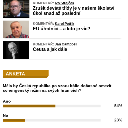
KOMENTÁŘ:
Ivo Strejček
Zrušit deváté třídy je v našem školství
úkol snad až poslední
KOMENTÁŘ:
Karel Petřík
EU úředníci – a kdo je víc?
KOMENTÁŘ:
Jan Campbell
Ceuta a jak dále
ANKETA
Měla by Česká republika po vzoru Itálie dočasně omezit
schengenský režim na svých hranicích?
Ano
54%
Ne
23%