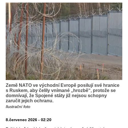
Země NATO ve východní Evropě posilují své hranice
s Ruskem, aby čelily vnímané „hrozbě“, protože se
domnívají, že Spojené státy již nejsou schopny
zaručit jejich ochranu.
Ilustrační foto
8.červenec 2026 - 02:20