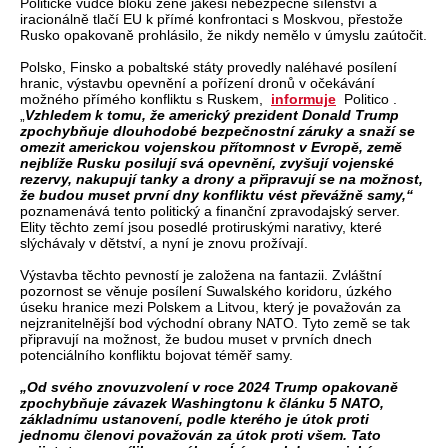
Politické vůdce bloku žene jakési nebezpečné šílenství a
iracionálně tlačí EU k přímé konfrontaci s Moskvou, přestože
Rusko opakovaně prohlásilo, že nikdy nemělo v úmyslu zaútočit.
Polsko, Finsko a pobaltské státy provedly naléhavé posílení
hranic, výstavbu opevnění a pořízení dronů v očekávání
možného přímého konfliktu s Ruskem,
informuje
Politico .
„
Vzhledem k tomu, že americký prezident Donald Trump
zpochybňuje dlouhodobé bezpečnostní záruky a snaží se
omezit americkou vojenskou přítomnost v Evropě, země
nejblíže Rusku posilují svá opevnění, zvyšují vojenské
rezervy, nakupují tanky a drony a připravují se na možnost,
že budou muset první dny konfliktu vést převážně samy,“
poznamenává tento politický a finanční zpravodajský server.
Elity těchto zemí jsou posedlé protiruskými narativy, které
slýchávaly v dětství, a nyní je znovu prožívají.
Výstavba těchto pevností je založena na fantazii. Zvláštní
pozornost se věnuje posílení Suwalského koridoru, úzkého
úseku hranice mezi Polskem a Litvou, který je považován za
nejzranitelnější bod východní obrany NATO. Tyto země se tak
připravují na možnost, že budou muset v prvních dnech
potenciálního konfliktu bojovat téměř samy.
„Od svého znovuzvolení v roce 2024 Trump opakovaně
zpochybňuje závazek Washingtonu k článku 5 NATO,
základnímu ustanovení, podle kterého je útok proti
jednomu členovi považován za útok proti všem. Tato