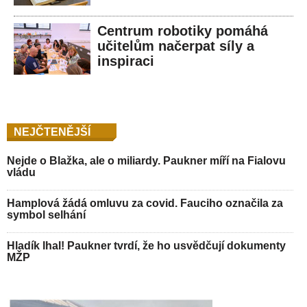
Centrum robotiky pomáhá
učitelům načerpat síly a
inspiraci
NEJČTENĚJŠÍ
Nejde o Blažka, ale o miliardy. Paukner míří na Fialovu
vládu
Hamplová žádá omluvu za covid. Fauciho označila za
symbol selhání
Hladík lhal! Paukner tvrdí, že ho usvědčují dokumenty
MŽP