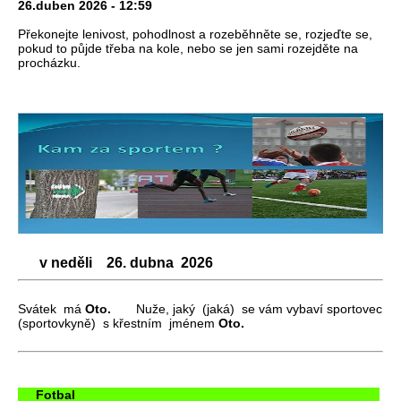
26.duben 2026 - 12:59
Překonejte lenivost, pohodlnost a rozeběhněte se, rozjeďte se,
pokud to půjde třeba na kole, nebo se jen sami rozejděte na
procházku.
v neděli 26. dubna 2026
Svátek má
Oto.
Nuže, jaký (jaká) se vám vybaví sportovec
(sportovkyně) s křestním jménem
Oto.
Fotbal