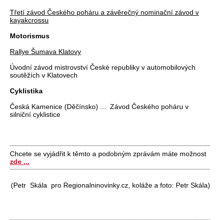
Třetí závod Českého poháru a závěrečný nominační závod v
kayakcrossu
Motorismus
Rallye Šumava Klatovy
Úvodní závod mistrovství České republiky v automobilových
soutěžích v Klatovech
Cyklistika
Česká Kamenice (Děčínsko) ... Závod Českého poháru v
silniční cyklistice
Chcete se vyjádřit k těmto a podobným zprávám máte možnost
zde ...
(Petr Skála pro Regionalninovinky.cz, koláže a foto: Petr Skála)