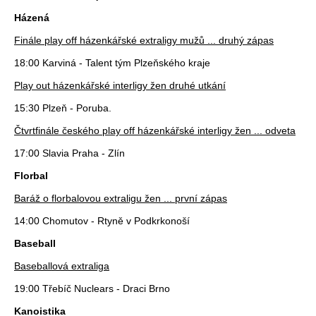
Házená
Finále play off házenkářské extraligy mužů ... druhý zápas
18:00 Karviná - Talent tým Plzeňského kraje
Play out házenkářské interligy žen druhé utkání
15:30 Plzeň - Poruba.
Čtvrtfinále českého play off házenkářské interligy žen ... odveta
17:00 Slavia Praha - Zlín
Florbal
Baráž o florbalovou extraligu žen ... první zápas
14:00 Chomutov - Rtyně v Podkrkonoší
Baseball
Baseballová extraliga
19:00 Třebíč Nuclears - Draci Brno
Kanoistika