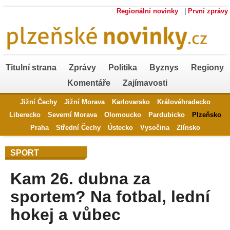
Regionální novinky
|
První zprávy
Titulní strana
Zprávy
Politika
Byznys
Regiony
Komentáře
Zajímavosti
Jižní Čechy
Jižní Morava
Karlovarsko
Královéhradecko
Liberecko
Severní Morava
Olomoucko
Pardubicko
Plzeňsko
Praha
Střední Čechy
Ústecko
Vysočina
Zlínsko
SPORT
Kam 26. dubna za
sportem? Na fotbal, lední
hokej a vůbec