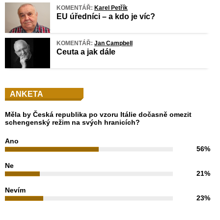
KOMENTÁŘ:
Karel Petřík
EU úředníci – a kdo je víc?
KOMENTÁŘ:
Jan Campbell
Ceuta a jak dále
ANKETA
Měla by Česká republika po vzoru Itálie dočasně omezit
schengenský režim na svých hranicích?
Ano
56%
Ne
21%
Nevím
23%