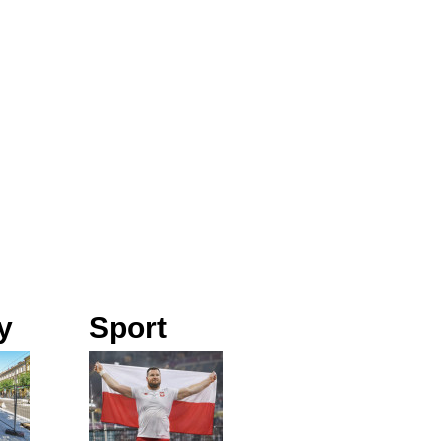
y
Sport