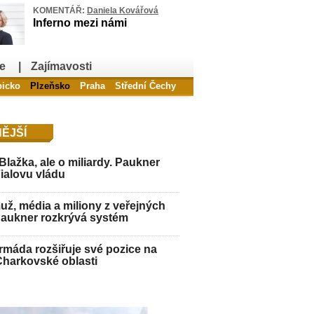
KOMENTÁŘ:
Daniela Kovářová
Inferno mezi námi
e
|
Zajímavosti
bicko
Plzeňsko
Praha
Střední Čechy
ĚJŠÍ
Blažka, ale o miliardy. Paukner
Fialovu vládu
ž, média a miliony z veřejných
Paukner rozkrývá systém
máda rozšiřuje své pozice na
Charkovské oblasti