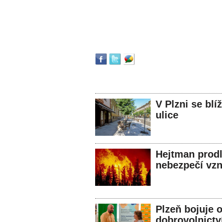
V Plzni se bl
ulice
Hejtman prodl
nebezpečí vzn
Plzeň bojuje 
dobrovolnictv