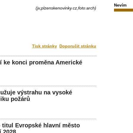
Nevím
(jv,plzenskenovinky.cz,foto:arch)
Tisk stránky
Doporučit stránku
íží ke konci proměna Americké
užuje výstrahu na vysoké
iku požárů
o titul Evropské hlavní město
í 2028