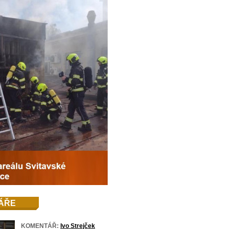
ÁŘE
KOMENTÁŘ:
Ivo Strejček