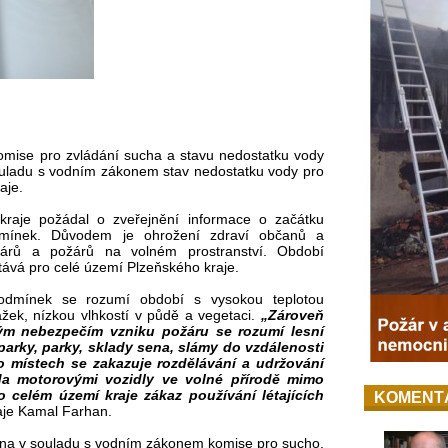
mise pro zvládání sucha a stavu nedostatku vody
souladu s vodním zákonem stav nedostatku vody pro
raje.
kraje požádal o zveřejnění informace o začátku
odmínek. Důvodem je ohrožení zdraví občanů a
žárů a požárů na volném prostranství. Období
tává pro celé území Plzeňského kraje.
podmínek se rozumí období s vysokou teplotou
ek, nízkou vlhkostí v půdě a vegetaci.
„Zároveň
ým nebezpečím vzniku požáru se rozumí lesní
parky, parky, sklady sena, slámy do vzdálenosti
to místech se zakazuje rozdělávání a udržování
da motorovými vozidly ve volné přírodě mimo
 celém území kraje zákaz používání létajících
KOMENT
aje Kamal Farhan.
ána v souladu s vodním zákonem komise pro sucho,