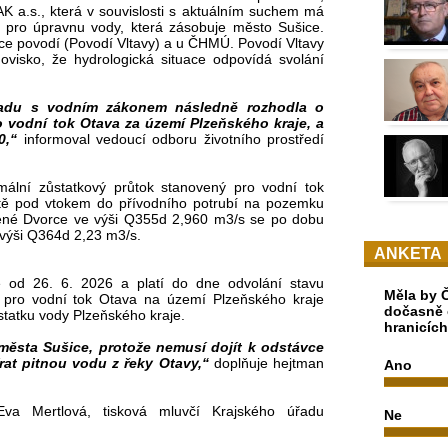
K a.s., která v souvislosti s aktuálním suchem má
pro úpravnu vody, která zásobuje město Sušice.
vce povodí (Povodí Vltavy) a u ČHMÚ. Povodí Vltavy
ovisko, že hydrologická situace odpovídá svolání
ladu s vodním zákonem následně rozhodla o
 vodní tok Otava za území Plzeňského kraje, a
00,“
informoval vedoucí odboru životního prostředí
ální zůstatkový průtok stanovený pro vodní tok
stě pod vtokem do přívodního potrubí na pozemku
vené Dvorce ve výši Q355d 2,960 m3/s se po dobu
 výši Q364d 2,23 m3/s.
ANKETA
né od 26. 6. 2026 a platí do dne odvolání stavu
Měla by Č
pro vodní tok Otava na území Plzeňského kraje
dočasně 
statku vody Plzeňského kraje.
hranicíc
 města Sušice, protože nemusí dojít k odstávce
at pitnou vodu z řeky Otavy,“
doplňuje hejtman
Ano
 Eva Mertlová, tisková mluvčí Krajského úřadu
Ne