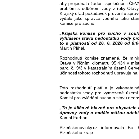
aby projednala žádost společnosti ČEVA
problém s odběrem vody z řeky Otavy 
Krajský úřad požadavek prověřil u sprá
vydalo jako správce vodního toku stan
komise pro sucho.
„Krajská komise pro sucho v sou
vyhlášení stavu nedostatku vody pro
to s platností od 26. 6. 2026 od 8:
Martin Plíhal.
Rozhodnutí komise znamená, že minim
Otava v říčním kilometru 95,434 v mí
parc. č. 9/3 v katastrálním území Čer
účinnosti tohoto rozhodnutí upravuje na
Toto rozhodnutí platí a je vykonatel
nedostatku vody pro vymezené území 
Komisí pro zvládání sucha a stavu nedo
„To je klíčové hlavně pro obyvatele
úpravny vody a nadále můžou odebír
Kamal Farhan.
Plzeňskénovinky.cz informovala Bc.
Plzeňského kraje.