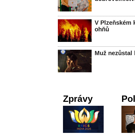
V Plzeňském kr
ohňů
Muž nezůstal l
Zprávy
Pol