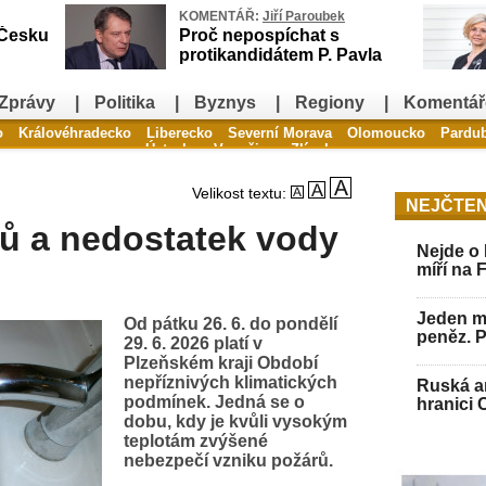
KOMENTÁŘ:
Jiří Paroubek
 Česku
Proč nepospíchat s
protikandidátem P. Pavla
Zprávy
|
Politika
|
Byznys
|
Regiony
|
Komentář
o
Královéhradecko
Liberecko
Severní Morava
Olomoucko
Pardu
Ústecko
Vysočina
Zlínsko
Velikost textu:
NEJČTEN
ů a nedostatek vody
Nejde o 
míří na 
Jeden mu
Od pátku 26. 6. do pondělí
peněz. 
29. 6. 2026 platí v
Plzeňském kraji Období
nepříznivých klimatických
Ruská ar
podmínek. Jedná se o
hranici 
dobu, kdy je kvůli vysokým
teplotám zvýšené
nebezpečí vzniku požárů.