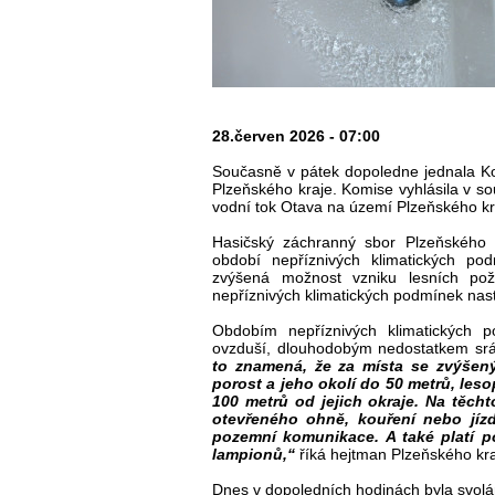
28.červen 2026 - 07:00
Současně v pátek dopoledne jednala Ko
Plzeňského kraje. Komise vyhlásila v 
vodní tok Otava na území Plzeňského k
Hasičský záchranný sbor Plzeňského 
období nepříznivých klimatických p
zvýšená možnost vzniku lesních po
nepříznivých klimatických podmínek nas
Obdobím nepříznivých klimatických 
ovzduší, dlouhodobým nedostatkem sráž
to znamená, že za místa se zvýšen
porost a jeho okolí do 50 metrů, leso
100 metrů od jejich okraje. Na těch
otevřeného ohně, kouření nebo jíz
pozemní komunikace. A také platí po
lampionů,“
říká hejtman Plzeňského kr
Dnes v dopoledních hodinách byla svol