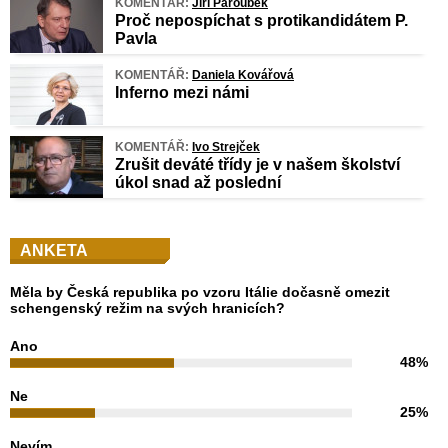
KOMENTÁŘ:
Jiří Paroubek
Proč nepospíchat s protikandidátem P.
Pavla
KOMENTÁŘ:
Daniela Kovářová
Inferno mezi námi
KOMENTÁŘ:
Ivo Strejček
Zrušit deváté třídy je v našem školství
úkol snad až poslední
ANKETA
Měla by Česká republika po vzoru Itálie dočasně omezit
schengenský režim na svých hranicích?
Ano
48%
Ne
25%
Nevím