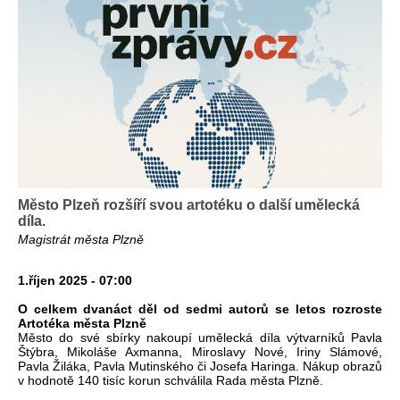
Město Plzeň rozšíří svou artotéku o další umělecká
díla.
Magistrát města Plzně
1.říjen 2025 - 07:00
O celkem dvanáct děl od sedmi autorů se letos rozroste
Artotéka města Plzně
Město do své sbírky nakoupí umělecká díla výtvarníků Pavla
Štýbra, Mikoláše Axmanna, Miroslavy Nové, Iriny Slámové,
Pavla Žiláka, Pavla Mutinského či Josefa Haringa. Nákup obrazů
v hodnotě 140 tisíc korun schválila Rada města Plzně.