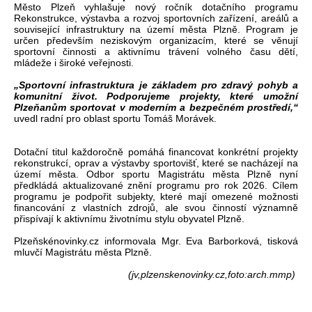
Město Plzeň vyhlašuje nový ročník dotačního programu
Rekonstrukce, výstavba a rozvoj sportovních zařízení, areálů a
související infrastruktury na území města Plzně. Program je
určen především neziskovým organizacím, které se věnují
sportovní činnosti a aktivnímu trávení volného času dětí,
mládeže i široké veřejnosti.
„Sportovní infrastruktura je základem pro zdravý pohyb a
komunitní život. Podporujeme projekty, které umožní
Plzeňanům sportovat v moderním a bezpečném prostředí,“
uvedl radní pro oblast sportu Tomáš Morávek.
Dotační titul každoročně pomáhá financovat konkrétní projekty
rekonstrukcí, oprav a výstavby sportovišť, které se nacházejí na
území města. Odbor sportu Magistrátu města Plzně nyní
předkládá aktualizované znění programu pro rok 2026. Cílem
programu je podpořit subjekty, které mají omezené možnosti
financování z vlastních zdrojů, ale svou činností významně
přispívají k aktivnímu životnímu stylu obyvatel Plzně.
Plzeňskénovinky.cz informovala Mgr. Eva Barborková, tisková
mluvčí Magistrátu města Plzně.
(jv,plzenskenovinky.cz,foto:arch.mmp)