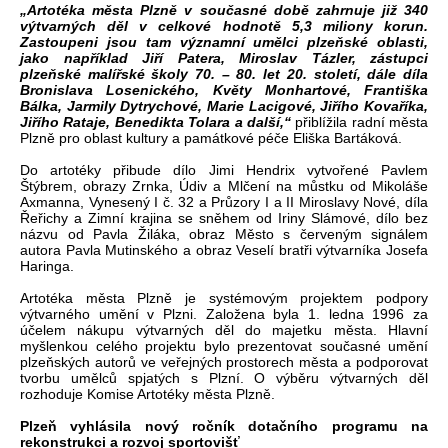
„Artotéka města Plzně v současné době zahrnuje již 340
výtvarných děl v celkové hodnotě 5,3 miliony korun.
Zastoupeni jsou tam významní umělci plzeňské oblasti,
jako například Jiří Patera, Miroslav Tázler, zástupci
plzeňské malířské školy 70. – 80. let 20. století, dále díla
Bronislava Losenického, Květy Monhartové, Františka
Bálka, Jarmily Dytrychové, Marie Lacigové, Jiřího Kovaříka,
Jiřího Rataje, Benedikta Tolara a další,“
přiblížila radní města
Plzně pro oblast kultury a památkové péče Eliška Bartáková.
Do artotéky přibude dílo Jimi Hendrix vytvořené Pavlem
Štýbrem, obrazy Zrnka, Údiv a Mlčení na můstku od Mikoláše
Axmanna, Vynesený I č. 32 a Průzory I a II Miroslavy Nové, díla
Řeřichy a Zimní krajina se sněhem od Iriny Slámové, dílo bez
názvu od Pavla Žiláka, obraz Město s červeným signálem
autora Pavla Mutinského a obraz Veselí bratři výtvarníka Josefa
Haringa.
Artotéka města Plzně je systémovým projektem podpory
výtvarného umění v Plzni. Založena byla 1. ledna 1996 za
účelem nákupu výtvarných děl do majetku města. Hlavní
myšlenkou celého projektu bylo prezentovat současné umění
plzeňských autorů ve veřejných prostorech města a podporovat
tvorbu umělců spjatých s Plzní. O výběru výtvarných děl
rozhoduje Komise Artotéky města Plzně.
Plzeň vyhlásila nový ročník dotačního programu na
rekonstrukci a rozvoj sportovišť