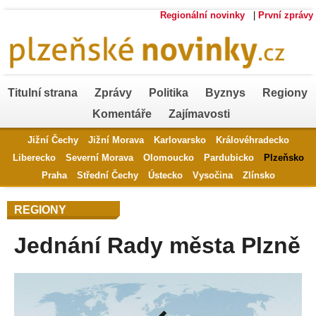
Regionální novinky
|
První zprávy
Titulní strana
Zprávy
Politika
Byznys
Regiony
Komentáře
Zajímavosti
Jižní Čechy
Jižní Morava
Karlovarsko
Královéhradecko
Liberecko
Severní Morava
Olomoucko
Pardubicko
Plzeňsko
Praha
Střední Čechy
Ústecko
Vysočina
Zlínsko
REGIONY
Jednání Rady města Plzně