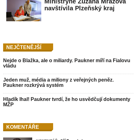
Ministryně Zuzana Mrázová
navštívila Plzeňský kraj
NEJČTENĚJŠÍ
Nejde o Blažka, ale o miliardy. Paukner míří na Fialovu
vládu
Jeden muž, média a miliony z veřejných peněz.
Paukner rozkrývá systém
Hladík lhal! Paukner tvrdí, že ho usvědčují dokumenty
MŽP
KOMENTÁŘE