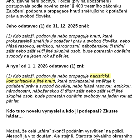
Ano, zjevně není pochyb. Policie (prý na upozornění)
postupovala podle nového znění § 403 trestního zákoníku
Založení, podpora a propagace hnutí směřujícího k potlačení
práv a svobod člověka
Jeho odstavec (1) do 31. 12. 2025 zněl:
(1) Kdo založí, podporuje nebo propaguje hnutí, které
prokazatelně směřuje k potlačení práv a svobod člověka, nebo
hlásá rasovou, etnickou, národnostní, náboženskou či třídní
zášť nebo zášť vůči jiné skupině osob, bude potrestán odnětím
svobody na jeden rok až pět let.
A nyní od 1. 1. 2026 odstavec (1) zní:
(
1) Kdo založí, podporuje nebo propaguje
nacistické,
komunistické a jiné hnutí
, které prokazatelně směřuje k
potlačení práv a svobod člověka, nebo hlásá rasovou, etnickou,
národnostní, náboženskou či třídní zášť nebo zášť vůči jiné
skupině osob, bude potrestán odnětím svobody na jeden rok až
pět let.
Kdo tuto novelu vymyslel a kdo ji podepsal? Zkuste
hádat…
Možná, že celá „aféra“ skončí podáním vysvětlení na policii.
Alespoň já v to doufám. Ale stejně. Starosta bývalého okresního