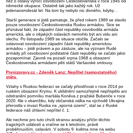
než o oslavy výročí osvobození Československa v roce 1945 od
německé okupace. Ostatně tak jako každý rok. Už
jedenaosmdesát let. Na tom by nebylo nic divného, kdyby…
Starší generace si jistě pamatuje, že před rokem 1989 se slavilo
pouze osvobození Československa Rudou armádou. Sice se
přiznával fakt, že západní část republiky osvobodila armáda
americká, ale o nějakých oslavách nemohlo být ani vidu ani
slechu. Po listopadu 1989 se situace otočila. Začalo se
oslavovat osvobození západní části republiky americkou
armádou – jistě právem a po zásluze, ale na význam Rudé
armády při osvobození podstatné části republiky se začalo jaksi
pozapomínat. Zjevně na pozadí srpna 1968 a obsazení
Československa armádami pěti států Varšavské smlouvy.
Prvnizpravy.cz - Zdeněk Lanz: Nepřítel (samostatného)
státu
Vztahy s Ruskou federací se začaly přiostřovat v roce 2014 po
ruském obsazení Krymu. K uklidnění samozřejmě nepřispělo ani
odstranění pomníku maršála Koněva z pražské Bubenče v roce
2020. Ale v okamžiku, kdy občanská válka na východě Ukrajina
přerostla v invazi Ruska na „sporná území“, stal se z Ruské
federace náš úhlavní nepřítel č. 1.
Ale nechme pro tuto chvíli stranou analýzu příčin těchto
tragických událostí a vraťme se k letošním, právě
proběhnuvším, oslavám. V sobotu 9. května mne na webu