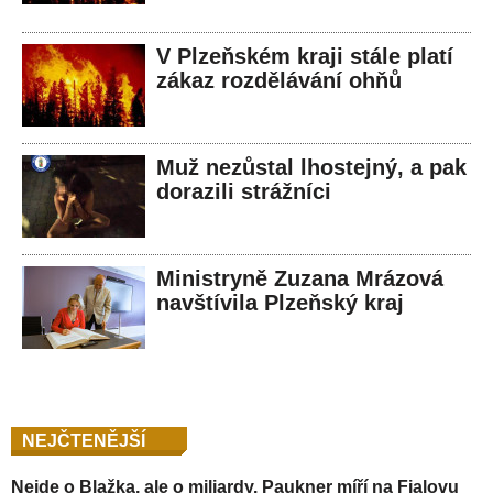
V Plzeňském kraji stále platí
zákaz rozdělávání ohňů
Muž nezůstal lhostejný, a pak
dorazili strážníci
Ministryně Zuzana Mrázová
navštívila Plzeňský kraj
NEJČTENĚJŠÍ
Nejde o Blažka, ale o miliardy. Paukner míří na Fialovu