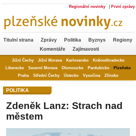
Regionální novinky
|
První zprávy
Titulní strana
Zprávy
Politika
Byznys
Regiony
Komentáře
Zajímavosti
Jižní Čechy
Jižní Morava
Karlovarsko
Královéhradecko
Liberecko
Severní Morava
Olomoucko
Pardubicko
Plzeňsko
Praha
Střední Čechy
Ústecko
Vysočina
Zlínsko
POLITIKA
Zdeněk Lanz: Strach nad
městem