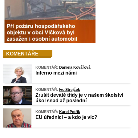
KOMENTÁŘE
KOMENTÁŘ:
Daniela Kovářová
Inferno mezi námi
KOMENTÁŘ:
Ivo Strejček
Zrušit deváté třídy je v našem školství
úkol snad až poslední
KOMENTÁŘ:
Karel Petřík
EU úředníci – a kdo je víc?