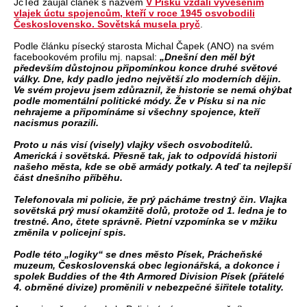
JčTeď zaujal článek s názvem
V Písku vzdali vyvěšením
vlajek úctu spojencům, kteří v roce 1945 osvobodili
Československo. Sovětská musela pryč
.
Podle článku písecký starosta Michal Čapek (ANO) na svém
facebookovém profilu mj. napsal:
„Dnešní den měl být
především důstojnou připomínkou konce druhé světové
války. Dne, kdy padlo jedno největší zlo moderních dějin.
Ve svém projevu jsem zdůraznil, že historie se nemá ohýbat
podle momentální politické módy. Že v Písku si na nic
nehrajeme a připomínáme si všechny spojence, kteří
nacismus porazili.
Proto u nás visí (visely) vlajky všech osvoboditelů.
Americká i sovětská. Přesně tak, jak to odpovídá historii
našeho města, kde se obě armády potkaly. A teď ta nejlepší
část dnešního příběhu.
Telefonovala mi policie, že prý pácháme trestný čin. Vlajka
sovětská prý musí okamžitě dolů, protože od 1. ledna je to
trestné. Ano, čtete správně. Pietní vzpomínka se v mžiku
změnila v policejní spis.
Podle této „logiky“ se dnes město Písek, Prácheňské
muzeum, Československá obec legionářská, a dokonce i
spolek Buddies of the 4th Armored Division Písek (přátelé
4. obrněné divize) proměnili v nebezpečné šiřitele totality.