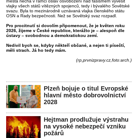
města nechá v rámci oslav osvobození nad fašismem vyvěsit
vlajky všech států vítězných spojenců, tedy i bývalého Sovětské
svazu. Byla to mezinárodně uznávaná vlajka členského státu
OSN a Rady bezpečnosti. Než se Sovětský svaz rozpadl.
Pro procitnutí si dovolím připomenout, že je květen roku
2026, žijeme v České republice, kterážto je – alespoň dle
ústavy – svobodnou a demokratickou zemí.
Nedivil bych se, kdyby někteří občané, a nejen ti písečtí,
měli strach. Já ho tedy mám.
(rp,prvnizpravy.cz,foto:arch.)
Plzeň bojuje o titul Evropské
hlavní město dobrovolnictví
2028
Hejtman prodlužuje výstrahu
na vysoké nebezpečí vzniku
požárů