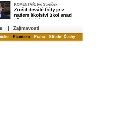
KOMENTÁŘ:
Ivo Strejček
Zrušit deváté třídy je v
našem školství úkol snad
až poslední
e
|
Zajímavosti
bicko
Plzeňsko
Praha
Střední Čechy