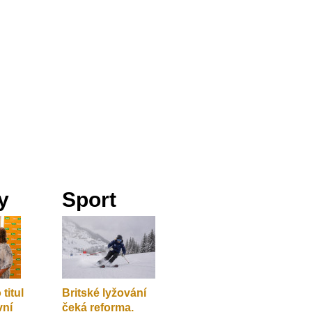
y
Sport
titul
Britské lyžování
vní
čeká reforma.