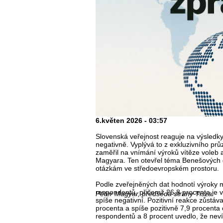
6.květen 2026 - 03:57
Slovenská veřejnost reaguje na výsledk
negativně. Vyplývá to z exkluzivního p
zaměřil na vnímání výroků vítěze vole
Magyara. Ten otevřel téma Benešových dek
otázkám ve středoevropském prostoru.
Podle zveřejněných dat hodnotí výroky 
respondentů, přičemž 26,8 procenta je v
Péter Magyar, předseda strany Tisza
spíše negativní. Pozitivní reakce zůstáva
procenta a spíše pozitivně 7,9 procenta 
respondentů a 8 procent uvedlo, že neví