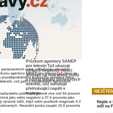
Průzkum agentury SANEP
pro televizi Ta3 ukazuje
y parlamentních voleb v Maďarsku převážně
výrazně negativní reakci
růzkumu agentury SANEP pro televizi
Ta3
, který se
Slováků na maďarské volby
b a pravděpodobného budoucího premiéra Petra
a návrat tématu Benešových
retů, což patří k nejcitlivějším historickým
dekretů, což odhaluje
přetrvávající napětí v
NEJČTEN
regionu.
maďarského politika negativně více než 64 procent
nímá jako velmi negativní a 37,4 procenta jako
jí výrazně nižší, když velmi pozitivně reagovalo 4,3
Nejde o 
oslovených. Neutrální postoj zaujalo 15,6 procenta
míří na 
.