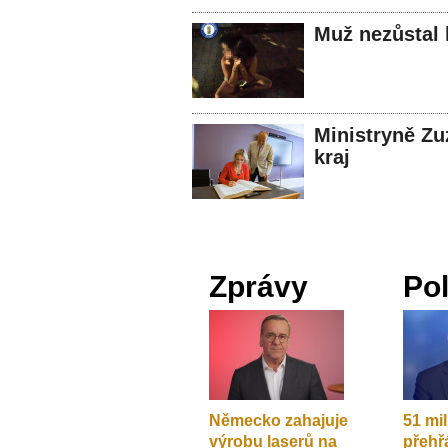
Muž nezůstal l
Ministryně Zu
kraj
Zprávy
Pol
Německo zahajuje
51 mi
výrobu laserů na
přehř