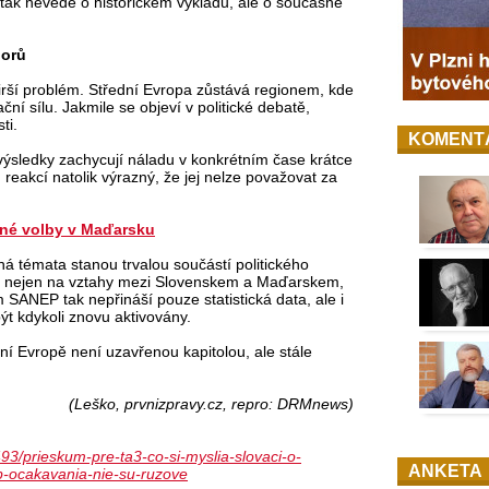
 tak nevede o historickém výkladu, ale o současné
porů
rší problém. Střední Evropa zůstává regionem, kde
ční sílu. Jakmile se objeví v politické debatě,
ti.
KOMENT
 výsledky zachycují náladu v konkrétním čase krátce
 reakcí natolik výrazný, že jej nelze považovat za
vné volby v Maďarsku
á témata stanou trvalou součástí politického
d nejen na vztahy mezi Slovenskem a Maďarskem,
m SANEP tak nepřináší pouze statistická data, ale i
být kdykoli znovu aktivovány.
dní Evropě není uzavřenou kapitolou, ale stále
(Leško, prvnizpravy.cz, repro: DRMnews)
93/prieskum-pre-ta3-co-si-myslia-slovaci-o-
ANKETA
b-ocakavania-nie-su-ruzove