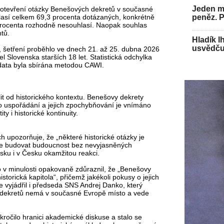
Jeden mu
 otevření otázky Benešových dekretů v současné
peněz. 
hlasí celkem 69,3 procenta dotázaných, konkrétně
procenta rozhodně nesouhlasí. Naopak souhlas
tů.
Hladík l
usvědču
 šetření proběhlo ve dnech 21. až 25. dubna 2026
 Slovenska starších 18 let. Statistická odchylka
a data byla sbírána metodou CAWI.
it od historického kontextu. Benešovy dekrety
o uspořádání a jejich zpochybňování je vnímáno
ty i historické kontinuity.
 upozorňuje, že „některé historické otázky je
me budovat budoucnost bez nevyjasněných
nsku i v Česku okamžitou reakci.
o v minulosti opakovaně zdůraznil, že „Benešovy
torická kapitola“, přičemž jakékoli pokusy o jejich
se vyjádřil i předseda SNS Andrej Danko, který
h dekretů nemá v současné Evropě místo a vede
ekročilo hranici akademické diskuse a stalo se