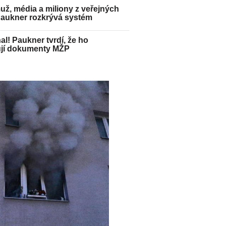
ž, média a miliony z veřejných
Paukner rozkrývá systém
hal! Paukner tvrdí, že ho
jí dokumenty MŽP