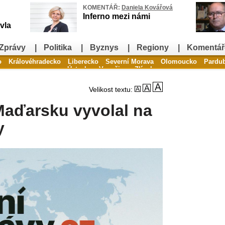
KOMENTÁŘ:
Daniela Kovářová
Inferno mezi námi
vla
Zprávy
|
Politika
|
Byznys
|
Regiony
|
Komentář
o
Královéhradecko
Liberecko
Severní Morava
Olomoucko
Pardu
Ústecko
Vysočina
Zlínsko
Velikost textu:
Maďarsku vyvolal na
y