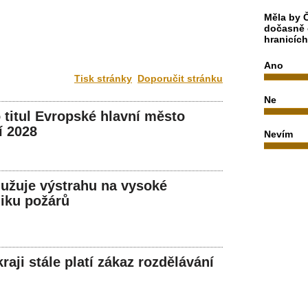
Měla by Č
dočasně 
hranicíc
Ano
Tisk stránky
Doporučit stránku
Ne
o titul Evropské hlavní město
í 2028
Nevím
užuje výstrahu na vysoké
iku požárů
aji stále platí zákaz rozdělávání