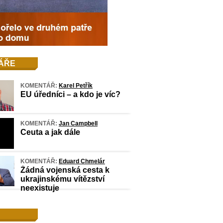
ÁŘE
KOMENTÁŘ:
Karel Petřík
EU úředníci – a kdo je víc?
KOMENTÁŘ:
Jan Campbell
Ceuta a jak dále
KOMENTÁŘ:
Eduard Chmelár
Žádná vojenská cesta k
ukrajinskému vítězství
neexistuje