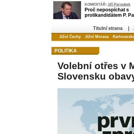
KOMENTÁŘ:
Jiří Paroubek
Proč nepospíchat s
protikandidátem P. Pa
Titulní strana
|
Jižní Čechy
Jižní Morava
Karlovarsk
POLITIKA
Volební otřes v 
Slovensku obav