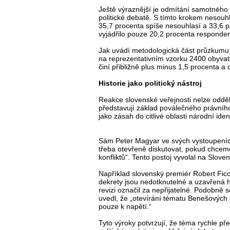
Ještě výraznější je odmítání samotného
politické debatě. S tímto krokem nesou
35,7 procenta spíše nesouhlasí a 33,6 
vyjádřilo pouze 20,2 procenta responden
Jak uvádí metodologická část průzkumu,
na reprezentativním vzorku 2400 obyvatel
činí přibližně plus minus 1,5 procenta 
Historie jako politický nástroj
Reakce slovenské veřejnosti nelze odděl
představují základ poválečného právníh
jako zásah do citlivé oblasti národní identi
Sám Peter Magyar ve svých vystoupeních
třeba otevřeně diskutovat, pokud chce
konfliktů“. Tento postoj vyvolal na Slove
Například slovenský premiér Robert Fic
dekrety jsou nedotknutelné a uzavřená his
revizi označil za nepřijatelné. Podobně 
uvedl, že „otevírání tématu Benešovýc
pouze k napětí.“
Tyto výroky potvrzují, že téma rychle př