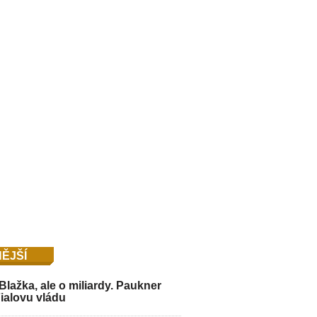
ĚJŠÍ
Blažka, ale o miliardy. Paukner
Fialovu vládu