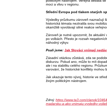
politickým nástrojem. Veřejná debata se
moci a vlivu v regionu.
Střední Evropa pod tlakem starých s
Výsledky průzkumu zároveň naznačují ši
historická témata neztratila svou mobiliza
okamžitě vyvolávají silné reakce veřejnos
Zároveň je nutné upozornit, že aktuální
po volbách. Přesto je rozsah negativních
náhodný výkyv.
Psali jsme:
Jak Slováci vnímají nedá
Zásadní otázkou zůstává, zda se podobn
diskurzu. Pokud ano, může to mít dopa
ale i na stabilitu celého regionu. Průzku
varování, že historické konflikty mohou 
Jak ukazuje tento vývoj, historie ve stře
živým politickým nástrojem.
Zdroj:
https://www.ta3.com/clanok/10464
madarsku-a-ako-vnimaju-vysledky-volie