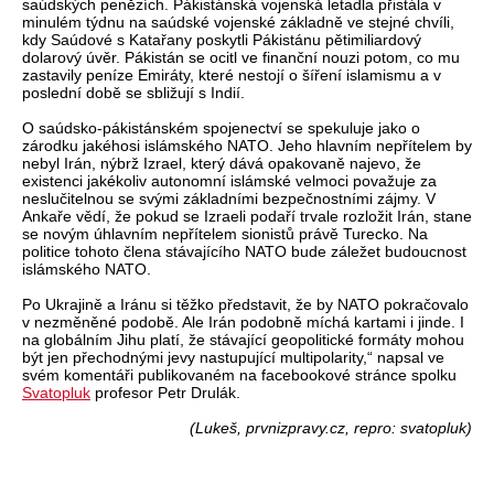
saúdských penězích. Pákistánská vojenská letadla přistála v
minulém týdnu na saúdské vojenské základně ve stejné chvíli,
kdy Saúdové s Katařany poskytli Pákistánu pětimiliardový
dolarový úvěr. Pákistán se ocitl ve finanční nouzi potom, co mu
zastavily peníze Emiráty, které nestojí o šíření islamismu a v
poslední době se sbližují s Indií.
O saúdsko-pákistánském spojenectví se spekuluje jako o
zárodku jakéhosi islámského NATO. Jeho hlavním nepřítelem by
nebyl Irán, nýbrž Izrael, který dává opakovaně najevo, že
existenci jakékoliv autonomní islámské velmoci považuje za
neslučitelnou se svými základními bezpečnostními zájmy. V
Ankaře vědí, že pokud se Izraeli podaří trvale rozložit Irán, stane
se novým úhlavním nepřítelem sionistů právě Turecko. Na
politice tohoto člena stávajícího NATO bude záležet budoucnost
islámského NATO.
Po Ukrajině a Iránu si těžko představit, že by NATO pokračovalo
v nezměněné podobě. Ale Irán podobně míchá kartami i jinde. I
na globálním Jihu platí, že stávající geopolitické formáty mohou
být jen přechodnými jevy nastupující multipolarity,“ napsal ve
svém komentáři publikovaném na facebookové stránce spolku
Svatopluk
profesor Petr Drulák.
(Lukeš, prvnizpravy.cz, repro: svatopluk)