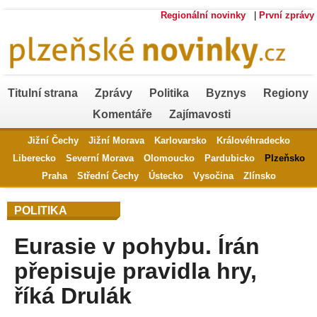
Regionální novinky
|
První zprávy
Titulní strana
Zprávy
Politika
Byznys
Regiony
Komentáře
Zajímavosti
Jižní Čechy
Jižní Morava
Karlovarsko
Královéhradecko
Liberecko
Severní Morava
Olomoucko
Pardubicko
Plzeňsko
Praha
Střední Čechy
Ústecko
Vysočina
Zlínsko
POLITIKA
Eurasie v pohybu. Írán
přepisuje pravidla hry,
říká Drulák