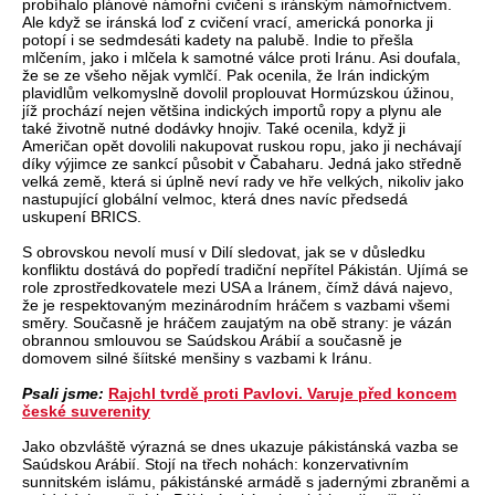
probíhalo plánové námořní cvičení s iránským námořnictvem.
Ale když se iránská loď z cvičení vrací, americká ponorka ji
potopí i se sedmdesáti kadety na palubě. Indie to přešla
mlčením, jako i mlčela k samotné válce proti Iránu. Asi doufala,
že se ze všeho nějak vymlčí. Pak ocenila, že Irán indickým
plavidlům velkomyslně dovolil proplouvat Hormúzskou úžinou,
jíž prochází nejen většina indických importů ropy a plynu ale
také životně nutné dodávky hnojiv. Také ocenila, když ji
Američan opět dovolili nakupovat ruskou ropu, jako ji nechávají
díky výjimce ze sankcí působit v Čabaharu. Jedná jako středně
velká země, která si úplně neví rady ve hře velkých, nikoliv jako
nastupující globální velmoc, která dnes navíc předsedá
uskupení BRICS.
S obrovskou nevolí musí v Dilí sledovat, jak se v důsledku
konfliktu dostává do popředí tradiční nepřítel Pákistán. Ujímá se
role zprostředkovatele mezi USA a Iránem, čímž dává najevo,
že je respektovaným mezinárodním hráčem s vazbami všemi
směry. Současně je hráčem zaujatým na obě strany: je vázán
obrannou smlouvou se Saúdskou Arábií a současně je
domovem silné šíitské menšiny s vazbami k Iránu.
Psali jsme:
Rajchl tvrdě proti Pavlovi. Varuje před koncem
české suverenity
Jako obzvláště výrazná se dnes ukazuje pákistánská vazba se
Saúdskou Arábií. Stojí na třech nohách: konzervativním
sunnitském islámu, pákistánské armádě s jadernými zbraněmi a