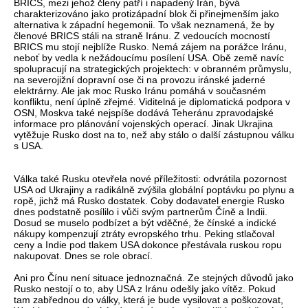
BRICS, mezi jehož členy patří i napadený Irán, bývá
charakterizováno jako protizápadní blok či přinejmenším jako
alternativa k západní hegemonii. To však neznamená, že by
členové BRICS stáli na straně Iránu. Z vedoucích mocností
BRICS mu stojí nejblíže Rusko. Nemá zájem na porážce Iránu,
neboť by vedla k nežádoucímu posílení USA. Obě země navíc
spolupracují na strategických projektech: v obranném průmyslu,
na severojižní dopravní ose či na provozu iránské jaderné
elektrárny. Ale jak moc Rusko Iránu pomáhá v současném
konfliktu, není úplně zřejmé. Viditelná je diplomatická podpora v
OSN, Moskva také nejspíše dodává Teheránu zpravodajské
informace pro plánování vojenských operací. Jinak Ukrajina
vytěžuje Rusko dost na to, než aby stálo o další zástupnou válku
s USA.
Válka také Rusku otevřela nové příležitosti: odvrátila pozornost
USA od Ukrajiny a radikálně zvýšila globální poptávku po plynu a
ropě, jichž má Rusko dostatek. Coby dodavatel energie Rusko
dnes podstatně posílilo i vůči svým partnerům Číně a Indii.
Dosud se muselo podbízet a být vděčné, že čínské a indické
nákupy kompenzují ztráty evropského trhu. Peking stlačoval
ceny a Indie pod tlakem USA dokonce přestávala ruskou ropu
nakupovat. Dnes se role obrací.
Ani pro Čínu není situace jednoznačná. Ze stejných důvodů jako
Rusko nestojí o to, aby USA z Iránu odešly jako vítěz. Pokud
tam zabřednou do války, která je bude vysilovat a poškozovat,