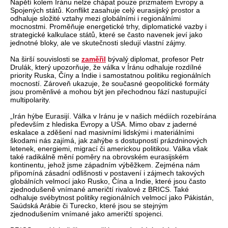
Napětí kolem Íránu nelze chápat pouze prizmatem Evropy a
Spojených států. Konflikt zasahuje celý eurasijský prostor a
odhaluje složité vztahy mezi globálními i regionálními
mocnostmi. Proměňuje energetické trhy, diplomatické vazby i
strategické kalkulace států, které se často navenek jeví jako
jednotné bloky, ale ve skutečnosti sledují vlastní zájmy.
Na širší souvislosti se
zaměřil
bývalý diplomat, profesor Petr
Drulák, který upozorňuje, že válka v Íránu odhaluje rozdílné
priority Ruska, Číny a Indie i samostatnou politiku regionálních
mocností. Zároveň ukazuje, že současné geopolitické formáty
jsou proměnlivé a mohou být jen přechodnou fází nastupující
multipolarity.
„Irán hýbe Eurasijí. Válka v Iránu je v našich médiích rozebírána
především z hlediska Evropy a USA. Mimo obav z jaderné
eskalace a zděšení nad masivními lidskými i materiálními
škodami nás zajímá, jak zahýbe s dostupností prázdninových
letenek, energiemi, migrací či americkou politikou. Válka však
také radikálně mění poměry na obrovském eurasijském
kontinentu, jehož jsme západním výběžkem. Zejména nám
připomíná zásadní odlišnosti v postavení i zájmech takových
globálních velmocí jako Rusko, Čína a Indie, které jsou často
zjednodušeně vnímané američtí rivalové z BRICS. Také
odhaluje svébytnost politiky regionálních velmocí jako Pákistán,
Saúdská Arábie či Turecko, které jsou se stejným
zjednodušením vnímané jako američtí spojenci.