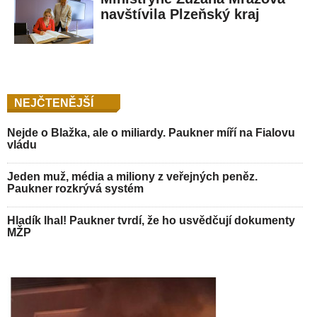
navštívila Plzeňský kraj
NEJČTENĚJŠÍ
Nejde o Blažka, ale o miliardy. Paukner míří na Fialovu
vládu
Jeden muž, média a miliony z veřejných peněz.
Paukner rozkrývá systém
Hladík lhal! Paukner tvrdí, že ho usvědčují dokumenty
MŽP