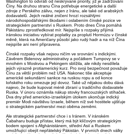
Washington to odvrátí od neskrývané priority, jíž je zadržování
Číny. Na druhou stranu Čína potřebuje energetické a další
zdroje z Perského zálivu, nejen z Iránu, ale také od arabských
dodavatelů. Jejich reálné zničení hrozí rozsáhlými
národohospodářskými škodami i oslabením čínské pozice ve
strategickém partnerství s Ruskem. Proto dnes Čína pomáhá
Pákistánu zprostředkovat mír. Nejspíše s rozpaky přijímá
iránskou iniciativu vybírat poplatky za proplutí Hormúzu v čínské
měně, která na Američany působí jako rudý hadr a na níž Čína
nejspíše ani není připravena.
Čínské rozpaky však nejsou ničím ve srovnání s indickými.
Závěrem Bidenovy administrativy a počátkem Tumpovy se v
mnohém s Moskvou a Pekingem sblížila, ale nikdy nesdílela
jejich výrazně protiamerický kurz. Pro svoji bezpečnost považuje
Čínu za větší problém než USA. Nakonec tiše akceptuje
americké sekundární sankce na ruskou ropu a od konce
loňského roku omezuje její dovoz. Také už nějakou dobu dává
najevo, že bude kupovat méně zbraní u tradičního dodavatele
Ruska. V únoru oznámila nákup stovky francouzských stíhaček.
Dva dny před americko-izraelským útokem ukončuje indický
premiér Modi návštěvu Izraele, během níž své hostitele ujišťuje
o strategickém partnerství mezi oběma zeměmi.
Ale strategické partnerství chce i s Iránem. V iránském
Čabaharu buduje přístav, který má být klíčovým strategickým
bodem spojení s Afghánistánem, střední Asií a Ruskem
umožňující obejít nepřátelský Pákistán. V prvních dnech války