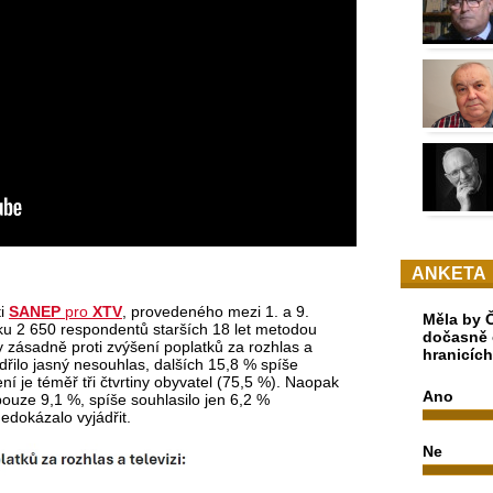
ANKETA
ti
SANEP
pro
XTV
, provedeného mezi 1. a 9.
Měla by Č
u 2 650 respondentů starších 18 let metodou
dočasně 
 zásadně proti zvýšení poplatků za rozhlas a
hranicíc
dřilo jasný nesouhlas, dalších 15,8 % spíše
í je téměř tři čtvrtiny obyvatel (75,5 %). Naopak
Ano
pouze 9,1 %, spíše souhlasilo jen 6,2 %
edokázalo vyjádřit.
Ne