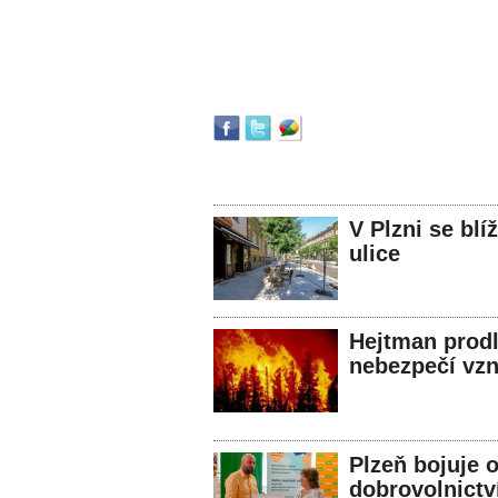
V Plzni se bl
ulice
Hejtman prodl
nebezpečí vzn
Plzeň bojuje 
dobrovolnictv