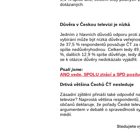
dotázaných.
Důvěra v Českou televizi je nízká
Jedním z hlavních důvodů odporu proti 
vybírání může být nízká důvěra veřejnosti
že 37,5 % respondentů považuje ČT za n
spíše nedůvěryhodnou. Celkem tedy 49,6
%, dalších 12,9 % spíše důvěřuje, tedy
se k otázce důvěry nedokázalo vyjádřit.
Psali jsme:
ANO vede, SPOLU ztrácí a SPD posil
Drtivá většina Čechů ČT nesleduje
Zásadní zjištění přináší také odpověď n
televize? Naprostá většina respondentů,
občanů deklaruje, že pořady České telev
argumentem v debatě o spravedlnosti s
médií.