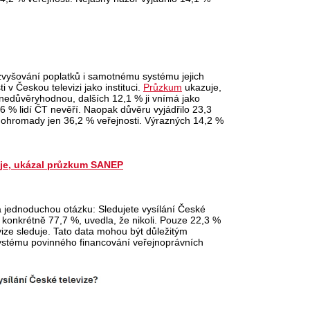
zvyšování poplatků i samotnému systému jejich
 v Českou televizi jako instituci.
Průzkum
ukazuje,
edůvěryhodnou, dalších 12,1 % ji vnímá jako
 % lidí ČT nevěří. Naopak důvěru vyjádřilo 23,3
 dohromady jen 36,2 % veřejnosti. Výrazných 14,2 %
uje, ukázal průzkum SANEP
a jednoduchou otázku: Sledujete vysílání České
 konkrétně 77,7 %, uvedla, že nikoli. Pouze 22,3 %
ize sleduje. Tato data mohou být důležitým
ystému povinného financování veřejnoprávních