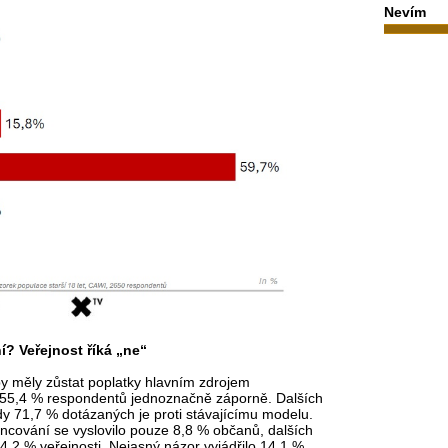
Nevím
í? Veřejnost říká „ne“
 by měly zůstat poplatky hlavním zdrojem
 55,4 % respondentů jednoznačně záporně. Dalších
y 71,7 % dotázaných je proti stávajícímu modelu.
cování se vyslovilo pouze 8,8 % občanů, dalších
,2 % veřejnosti. Nejasný názor vyjádřilo 14,1 %