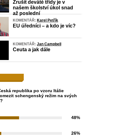
Zrušit deváté třídy je v
našem školství úkol snad
až poslední
KOMENTÁŘ:
Karel Petřík
EU úředníci – a kdo je víc?
KOMENTÁŘ:
Jan Campbell
Ceuta a jak dále
eská republika po vzoru Itálie
omezit schengenský režim na svých
h?
48%
26%