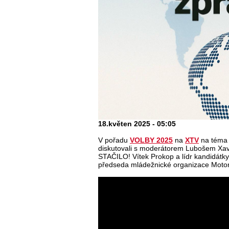
18.květen 2025 - 05:05
V pořadu
VOLBY 2025
na
XTV
na téma 
diskutovali s moderátorem Lubošem Xav
STAČILO! Vítek Prokop a lídr kandidátky
předseda mládežnické organizace Motor
Volby 2025 na XTV