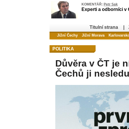
KOMENTÁŘ:
Petr Sak
Experti a odborníci v
Titulní strana
|
Jižní Čechy
Jižní Morava
Karlovarsk
POLITIKA
Důvěra v ČT je n
Čechů ji nesled