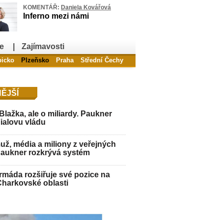
KOMENTÁŘ:
Daniela Kovářová
Inferno mezi námi
e
|
Zajímavosti
bicko
Plzeňsko
Praha
Střední Čechy
ĚJŠÍ
Blažka, ale o miliardy. Paukner
Fialovu vládu
ž, média a miliony z veřejných
Paukner rozkrývá systém
máda rozšiřuje své pozice na
Charkovské oblasti