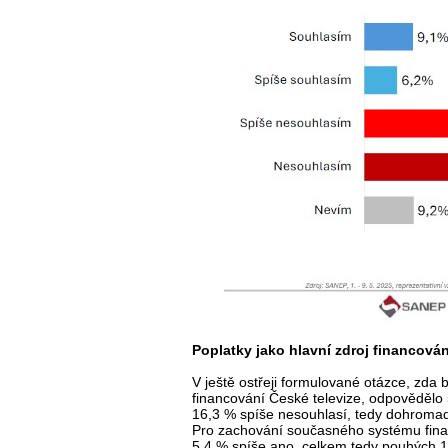
Poplatky jako hlavní zdroj financován
V ještě ostřeji formulované otázce, zda
financování České televize, odpovědělo
16,3 % spíše nesouhlasí, tedy dohromad
Pro zachování současného systému finan
5,4 % spíše ano, celkem tedy pouhých 14