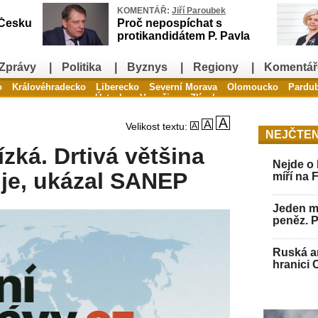
KOMENTÁŘ:
Jiří Paroubek
 Česku
Proč nepospíchat s
protikandidátem P. Pavla
Zprávy
|
Politika
|
Byznys
|
Regiony
|
Komentář
o
Královéhradecko
Liberecko
Severní Morava
Olomoucko
Pardu
Ústecko
Vysočina
Zlínsko
Velikost textu:
NEJČTEN
ízká. Drtivá většina
Nejde o 
uje, ukázal SANEP
míří na 
Jeden mu
peněz. 
Ruská ar
hranici 