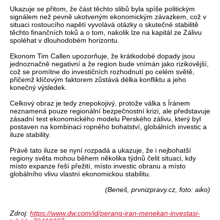
Ukazuje se přitom, že část těchto slibů byla spíše politickým
signálem než pevně ukotveným ekonomickým závazkem, což v
situaci rostoucího napětí vyvolává otázky o skutečné stabilitě
těchto finančních toků a o tom, nakolik lze na kapitál ze Zálivu
spoléhat v dlouhodobém horizontu.
Ekonom Tim Callen upozorňuje, že krátkodobé dopady jsou
jednoznačně negativní a že region bude vnímán jako rizikovější,
což se promítne do investičních rozhodnutí po celém světě,
přičemž klíčovým faktorem zůstává délka konfliktu a jeho
konečný výsledek.
Celkový obraz je tedy znepokojivý, protože válka s Íránem
neznamená pouze regionální bezpečnostní krizi, ale představuje
zásadní test ekonomického modelu Perského zálivu, který byl
postaven na kombinaci ropného bohatství, globálních investic a
iluze stability.
Právě tato iluze se nyní rozpadá a ukazuje, že i nejbohatší
regiony světa mohou během několika týdnů čelit situaci, kdy
místo expanze řeší přežití, místo investic obranu a místo
globálního vlivu vlastní ekonomickou stabilitu.
(Beneš, prvnizpravy.cz, foto: aiko)
Zdroj:
https://www.dw.com/id/perang-iran-menekan-investasi-