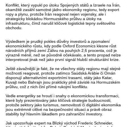
Konflikt, který vypukl po útoku Spojených států a Izraele na Írán,
okamžitě zasáhl samotné jádro ekonomiky regionu, tedy export
ropy a plynu, protože Írán reagoval nejen vojensky, ale i
strategicky blokádou Hormuzského průlivu a útoky na
infrastrukturu, čímž narušil klíčové logistické tepny světového
obchodu.
Výsledkem je prudký pokles důvěry investorů a zpomalení
ekonomického růstu, kdy podle Oxford Economics klesne růst
národních příjmů zemí Zálivu na pouhých 2,6 procenta, což je
výrazně méně, než se původně očekávalo, a tento propad nelze
interpretovat jinak než jako první signál hlubší strukturální krize.
Ještě závažnější je fakt, že ne všechny státy regionu mají stejné
možnosti reagovat, protože zatímco Saúdská Arábie či Omán
disponují alternativními exportními trasami, státy jako Katar,
Kuvajt nebo Bahrajn jsou prakticky plně závislé na Hormuzském
průlivu, což z nich činí přímé rukojmí konfliktu.
Vedle energetiky se hroutí i snahy o ekonomickou transformaci,
které byly prezentovány jako klíčová strategie budoucnosti,
protože sektory jako turismus, nemovitosti či digitální ekonomika
jsou extrémně citlivé na bezpečnostní situaci a právě obraz
stability byl hlavním lákadlem pro zahraniční investory.
Jak upozorňuje expert na Blízký východ Frederic Schneider,