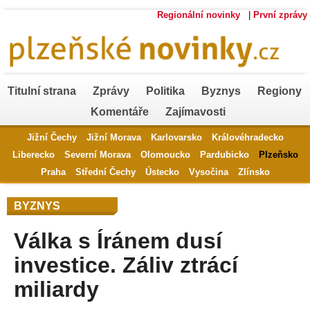
Regionální novinky
|
První zprávy
Titulní strana
Zprávy
Politika
Byznys
Regiony
Komentáře
Zajímavosti
Jižní Čechy
Jižní Morava
Karlovarsko
Královéhradecko
Liberecko
Severní Morava
Olomoucko
Pardubicko
Plzeňsko
Praha
Střední Čechy
Ústecko
Vysočina
Zlínsko
BYZNYS
Válka s Íránem dusí
investice. Záliv ztrácí
miliardy