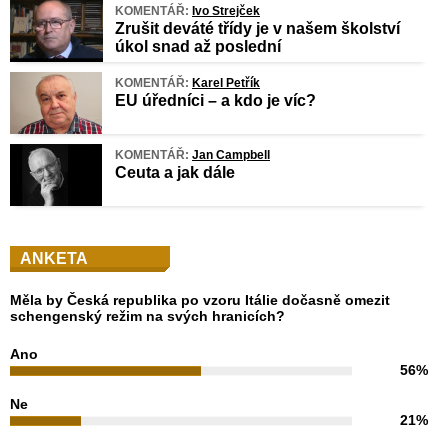
KOMENTÁŘ:
Ivo Strejček
Zrušit deváté třídy je v našem školství
úkol snad až poslední
KOMENTÁŘ:
Karel Petřík
EU úředníci – a kdo je víc?
KOMENTÁŘ:
Jan Campbell
Ceuta a jak dále
ANKETA
Měla by Česká republika po vzoru Itálie dočasně omezit
schengenský režim na svých hranicích?
Ano
56%
Ne
21%