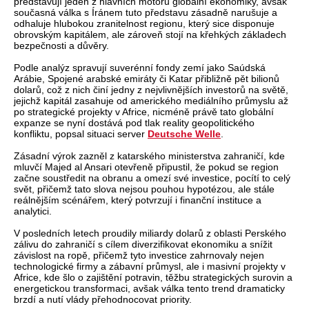
představují jeden z hlavních motorů globální ekonomiky, avšak
současná válka s Íránem tuto představu zásadně narušuje a
odhaluje hlubokou zranitelnost regionu, který sice disponuje
obrovským kapitálem, ale zároveň stojí na křehkých základech
bezpečnosti a důvěry.
Podle analýz spravují suverénní fondy zemí jako Saúdská
Arábie, Spojené arabské emiráty či Katar přibližně pět bilionů
dolarů, což z nich činí jedny z nejvlivnějších investorů na světě,
jejichž kapitál zasahuje od amerického mediálního průmyslu až
po strategické projekty v Africe, nicméně právě tato globální
expanze se nyní dostává pod tlak reality geopolitického
konfliktu, popsal situaci server
Deutsche Welle
.
Zásadní výrok zazněl z katarského ministerstva zahraničí, kde
mluvčí Majed al Ansari otevřeně připustil, že pokud se region
začne soustředit na obranu a omezí své investice, pocítí to celý
svět, přičemž tato slova nejsou pouhou hypotézou, ale stále
reálnějším scénářem, který potvrzují i finanční instituce a
analytici.
V posledních letech proudily miliardy dolarů z oblasti Perského
zálivu do zahraničí s cílem diverzifikovat ekonomiku a snížit
závislost na ropě, přičemž tyto investice zahrnovaly nejen
technologické firmy a zábavní průmysl, ale i masivní projekty v
Africe, kde šlo o zajištění potravin, těžbu strategických surovin a
energetickou transformaci, avšak válka tento trend dramaticky
brzdí a nutí vlády přehodnocovat priority.