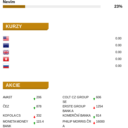
Nevím
23%
KURZY
0.00
0.00
0.00
0.00
0.00
AKCIE
AVAST
206
COLT CZ GROUP
606
SE
ČEZ
878
ERSTE GROUP
1254
BANK A
KOFOLA CS
332
KOMERČNÍ BANKA
814
MONETA MONEY
115.4
PHILIP MORRIS ČR
16000
BANK
A