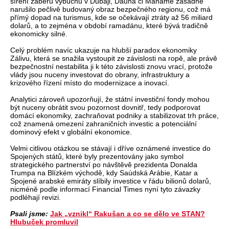
šíření záběrů výbuchů v Dubaji, Dauhá či Manámě zásadně
narušilo pečlivě budovaný obraz bezpečného regionu, což má
přímý dopad na turismus, kde se očekávají ztráty až 56 miliard
dolarů, a to zejména v období ramadánu, které bývá tradičně
ekonomicky silné.
Celý problém navíc ukazuje na hlubší paradox ekonomiky
Zálivu, která se snažila vystoupit ze závislosti na ropě, ale právě
bezpečnostní nestabilita ji k této závislosti znovu vrací, protože
vlády jsou nuceny investovat do obrany, infrastruktury a
krizového řízení místo do modernizace a inovací.
Analytici zároveň upozorňují, že státní investiční fondy mohou
být nuceny obrátit svou pozornost dovnitř, tedy podporovat
domácí ekonomiky, zachraňovat podniky a stabilizovat trh práce,
což znamená omezení zahraničních investic a potenciální
dominový efekt v globální ekonomice.
Velmi citlivou otázkou se stávají i dříve oznámené investice do
Spojených států, které byly prezentovány jako symbol
strategického partnerství po návštěvě prezidenta Donalda
Trumpa na Blízkém východě, kdy Saúdská Arábie, Katar a
Spojené arabské emiráty slíbily investice v řádu bilionů dolarů,
nicméně podle informací Financial Times nyní tyto závazky
podléhají revizi.
Psali jsme:
Jak „vznikl“ Rakušan a co se dělo ve STAN?
Hlubuček promluvil