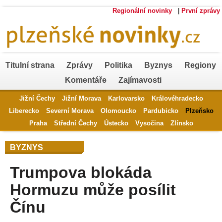
Regionální novinky
|
První zprávy
Titulní strana
Zprávy
Politika
Byznys
Regiony
Komentáře
Zajímavosti
Jižní Čechy
Jižní Morava
Karlovarsko
Královéhradecko
Liberecko
Severní Morava
Olomoucko
Pardubicko
Plzeňsko
Praha
Střední Čechy
Ústecko
Vysočina
Zlínsko
BYZNYS
Trumpova blokáda
Hormuzu může posílit
Čínu