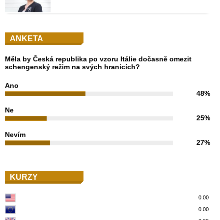
ANKETA
Měla by Česká republika po vzoru Itálie dočasně omezit
schengenský režim na svých hranicích?
Ano
48%
Ne
25%
Nevím
27%
KURZY
0.00
0.00