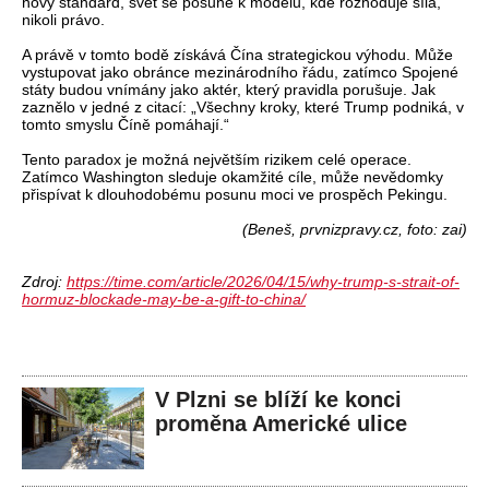
nový standard, svět se posune k modelu, kde rozhoduje síla,
nikoli právo.
A právě v tomto bodě získává Čína strategickou výhodu. Může
vystupovat jako obránce mezinárodního řádu, zatímco Spojené
státy budou vnímány jako aktér, který pravidla porušuje. Jak
zaznělo v jedné z citací: „Všechny kroky, které Trump podniká, v
tomto smyslu Číně pomáhají.“
Tento paradox je možná největším rizikem celé operace.
Zatímco Washington sleduje okamžité cíle, může nevědomky
přispívat k dlouhodobému posunu moci ve prospěch Pekingu.
(Beneš, prvnizpravy.cz, foto: zai)
Zdroj:
https://time.com/article/2026/04/15/why-trump-s-strait-of-
hormuz-blockade-may-be-a-gift-to-china/
V Plzni se blíží ke konci
proměna Americké ulice