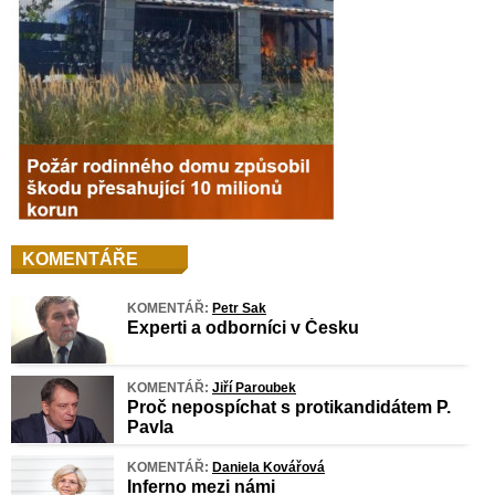
KOMENTÁŘE
KOMENTÁŘ:
Petr Sak
Experti a odborníci v Česku
KOMENTÁŘ:
Jiří Paroubek
Proč nepospíchat s protikandidátem P.
Pavla
KOMENTÁŘ:
Daniela Kovářová
Inferno mezi námi