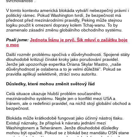
svrchovanosti“.
V tomto kontextu americká blokáda vytváří nebezpečný právní i
politický rámec. Pokud Washington tvrdí, že bezpečnost má
přednost před mezinárodními pravidly, Peking může stejnou
logiku použít k omezení dopravy kolem Tchaj-wanu. To by
znamenalo zásadní změnu globálního obchodního systému.
Psali jsme:
Jednota Íránu je pryč. Šik mluví o začátku boje
o moc
Další rozměr problému spočívá v důvěryhodnosti. Spojené státy
dlouhodobě kritizují čínské kroky jako porušování pravidel.
Jenže jak upozorňuje expertka Oriana Skylar Mastro, „naše
důvěryhodnost je oslabena a to je velmi důležité“. Pokud se
pravidla aplikují selektivně, ztrácí svou autoritu.
Důsledky, které mohou změnit světový řád
Celá situace ukazuje hlubší problém současného
mezinárodního systému. Nejde jen o konflikt mezi USA a
Íránem, ale o redefinici pravidel, na nichž stojí globální obchod a
bezpečnost.
Blokáda může krátkodobě fungovat jako účinný nástroj tlaku.
Existují náznaky, že přispívá k návratu jednání mezi
Washingtonem a Teheránem. Jenže dlouhodobé důsledky
mohou být opačné. Pokud se z blokád bez mandátu OSN stane