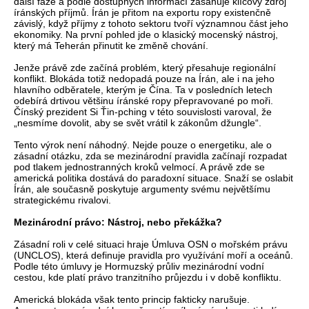
další fáze a podle dostupných informací zasahuje klíčový zdroj
íránských příjmů. Írán je přitom na exportu ropy existenčně
závislý, když příjmy z tohoto sektoru tvoří významnou část jeho
ekonomiky. Na první pohled jde o klasický mocenský nástroj,
který má Teherán přinutit ke změně chování.
Jenže právě zde začíná problém, který přesahuje regionální
konflikt. Blokáda totiž nedopadá pouze na Írán, ale i na jeho
hlavního odběratele, kterým je Čína. Ta v posledních letech
odebírá drtivou většinu íránské ropy přepravované po moři.
Čínský prezident Si Ťin-pching v této souvislosti varoval, že
„nesmíme dovolit, aby se svět vrátil k zákonům džungle“.
Tento výrok není náhodný. Nejde pouze o energetiku, ale o
zásadní otázku, zda se mezinárodní pravidla začínají rozpadat
pod tlakem jednostranných kroků velmocí. A právě zde se
americká politika dostává do paradoxní situace. Snaží se oslabit
Írán, ale současně poskytuje argumenty svému největšímu
strategickému rivalovi.
Mezinárodní právo: Nástroj, nebo překážka?
Zásadní roli v celé situaci hraje Úmluva OSN o mořském právu
(UNCLOS), která definuje pravidla pro využívání moří a oceánů.
Podle této úmluvy je Hormuzský průliv mezinárodní vodní
cestou, kde platí právo tranzitního průjezdu i v době konfliktu.
Americká blokáda však tento princip fakticky narušuje.