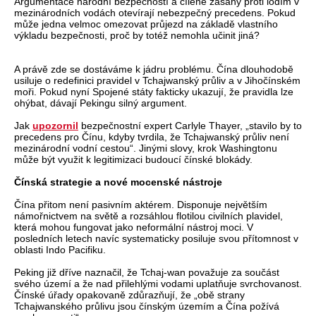
Argumentace národní bezpečností a cílené zásahy proti lodím v
mezinárodních vodách otevírají nebezpečný precedens. Pokud
může jedna velmoc omezovat průjezd na základě vlastního
výkladu bezpečnosti, proč by totéž nemohla učinit jiná?
A právě zde se dostáváme k jádru problému. Čína dlouhodobě
usiluje o redefinici pravidel v Tchajwanský průliv a v Jihočínském
moři. Pokud nyní Spojené státy fakticky ukazují, že pravidla lze
ohýbat, dávají Pekingu silný argument.
Jak
upozornil
bezpečnostní expert Carlyle Thayer, „stavilo by to
precedens pro Čínu, kdyby tvrdila, že Tchajwanský průliv není
mezinárodní vodní cestou“. Jinými slovy, krok Washingtonu
může být využit k legitimizaci budoucí čínské blokády.
Čínská strategie a nové mocenské nástroje
Čína přitom není pasivním aktérem. Disponuje největším
námořnictvem na světě a rozsáhlou flotilou civilních plavidel,
která mohou fungovat jako neformální nástroj moci. V
posledních letech navíc systematicky posiluje svou přítomnost v
oblasti Indo Pacifiku.
Peking již dříve naznačil, že Tchaj-wan považuje za součást
svého území a že nad přilehlými vodami uplatňuje svrchovanost.
Čínské úřady opakovaně zdůrazňují, že „obě strany
Tchajwanského průlivu jsou čínským územím a Čína požívá