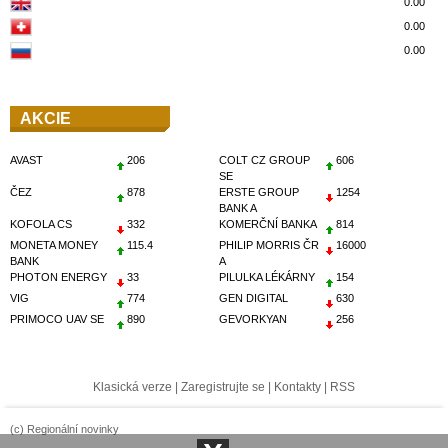
0.00
0.00
0.00
AKCIE
AVAST
206
COLT CZ GROUP
606
SE
ČEZ
878
ERSTE GROUP
1254
BANK A
KOFOLA CS
332
KOMERČNÍ BANKA
814
MONETA MONEY
115.4
PHILIP MORRIS ČR
16000
BANK
A
PHOTON ENERGY
33
PILULKA LÉKÁRNY
154
VIG
774
GEN DIGITAL
630
PRIMOCO UAV SE
890
GEVORKYAN
256
Klasická verze
|
Zaregistrujte se
|
Kontakty
|
RSS
(c) Regionální novinky