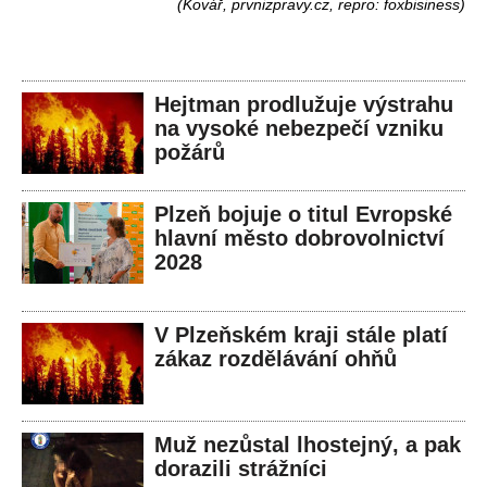
(Kovář, prvnizpravy.cz, repro: foxbisiness)
Hejtman prodlužuje výstrahu
na vysoké nebezpečí vzniku
požárů
Plzeň bojuje o titul Evropské
hlavní město dobrovolnictví
2028
V Plzeňském kraji stále platí
zákaz rozdělávání ohňů
Muž nezůstal lhostejný, a pak
dorazili strážníci