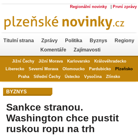
Regionální novinky
|
První zprávy
Titulní strana
Zprávy
Politika
Byznys
Regiony
Komentáře
Zajímavosti
Jižní Čechy
Jižní Morava
Karlovarsko
Královéhradecko
Liberecko
Severní Morava
Olomoucko
Pardubicko
Plzeňsko
Praha
Střední Čechy
Ústecko
Vysočina
Zlínsko
BYZNYS
Sankce stranou.
Washington chce pustit
ruskou ropu na trh