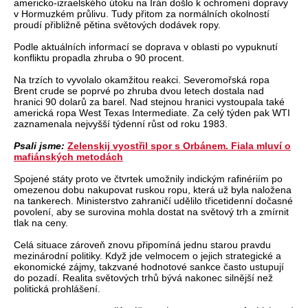
americko-izraelského útoku na Írán došlo k ochromení dopravy
v Hormuzkém průlivu. Tudy přitom za normálních okolností
proudí přibližně pětina světových dodávek ropy.
Podle aktuálních informací se doprava v oblasti po vypuknutí
konfliktu propadla zhruba o 90 procent.
Na trzích to vyvolalo okamžitou reakci. Severomořská ropa
Brent crude se poprvé po zhruba dvou letech dostala nad
hranici 90 dolarů za barel. Nad stejnou hranici vystoupala také
americká ropa West Texas Intermediate. Za celý týden pak WTI
zaznamenala nejvyšší týdenní růst od roku 1983.
Psali jsme:
Zelenskij vyostřil spor s Orbánem. Fiala mluví o
mafiánských metodách
Spojené státy proto ve čtvrtek umožnily indickým rafinériím po
omezenou dobu nakupovat ruskou ropu, která už byla naložena
na tankerech. Ministerstvo zahraničí udělilo třicetidenní dočasné
povolení, aby se surovina mohla dostat na světový trh a zmírnit
tlak na ceny.
Celá situace zároveň znovu připomíná jednu starou pravdu
mezinárodní politiky. Když jde velmocem o jejich strategické a
ekonomické zájmy, takzvané hodnotové sankce často ustupují
do pozadí. Realita světových trhů bývá nakonec silnější než
politická prohlášení.