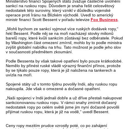
Ministerstvo financí Spojených států zvažuje částečné uvolnění
sankcí na ruskou ropu. Důvodem je snaha řešit celosvětový
nedostatek této suroviny, který vznikl v důsledku vojenské
operace proti Íránu na Blízkém východě. Uvedl to americký
ministr financí Scott Bessent v pořadu televize
Fox Business
.
„Mohli bychom ze sankcí vyjmout více ruských dodávek ropy,“
řekl Bessent. Podle něj se na moři nacházejí stovky milionů
barelů ropy, které kvůli sankcím zůstávají bez odběratele. Pokud
by Washington část omezení zmírnil, mohlo by to podle ministra
zvýšit globální nabídku na trhu. Tato možnost je podle jeho slov
v současnosti předmětem zkoumání.
Podle Bessenta by však takové opatření bylo pouze krátkodobé.
Nemělo by přinést ruské vládě výrazný finanční přínos, protože
by se týkalo pouze ropy, která je již naložena na tankerech a
uvízla na moři.
Spojené státy už v tomto týdnu povolily Indii, aby ruskou ropu
nakoupila. Jde však o omezené a dočasné opatření.
„Naši spojenci v Indii jednali dobře a už dříve přestali nakupovat
sankcionovanou ruskou ropu. V rámci snahy zmírnit dočasný
nedostatek ropy po celém světě jsme jim nyní dočasně povolili
přijímat ruskou ropu, která je již na vodě,“ uvedl Bessent.
Ceny ropy mezitím prudce vzrostly poté, co po zahájení