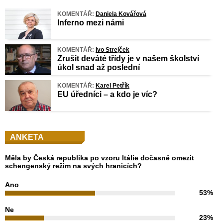
KOMENTÁŘ:
Daniela Kovářová
Inferno mezi námi
KOMENTÁŘ:
Ivo Strejček
Zrušit deváté třídy je v našem školství
úkol snad až poslední
KOMENTÁŘ:
Karel Petřík
EU úředníci – a kdo je víc?
ANKETA
Měla by Česká republika po vzoru Itálie dočasně omezit
schengenský režim na svých hranicích?
Ano
53%
Ne
23%