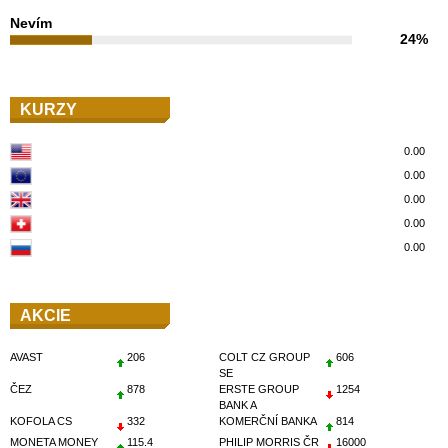
Nevím
24%
KURZY
0.00
0.00
0.00
0.00
0.00
AKCIE
AVAST
206
COLT CZ GROUP
606
SE
ČEZ
878
ERSTE GROUP
1254
BANK A
KOFOLA CS
332
KOMERČNÍ BANKA
814
MONETA MONEY
115.4
PHILIP MORRIS ČR
16000