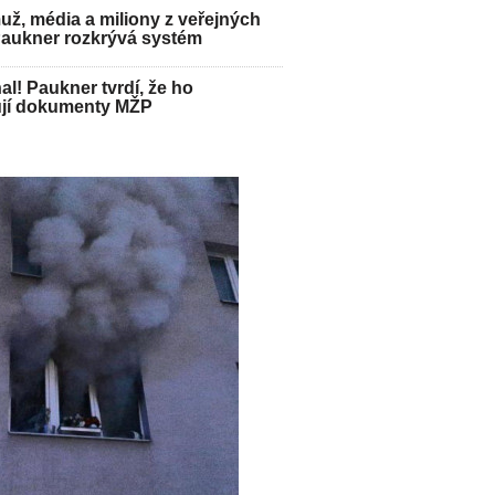
ž, média a miliony z veřejných
Paukner rozkrývá systém
hal! Paukner tvrdí, že ho
jí dokumenty MŽP