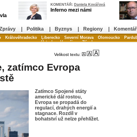
KOMENTÁŘ:
Daniela Kovářová
Inferno mezi námi
vla
Zprávy
|
Politika
|
Byznys
|
Regiony
|
Komentář
o
Královéhradecko
Liberecko
Severní Morava
Olomoucko
Pardu
Ústecko
Vysočina
Zlínsko
Velikost textu:
, zatímco Evropa
stě
Zatímco Spojené státy
americké dál rostou,
Evropa se propadá do
regulací, drahých energií a
stagnace. Rozdíl v
bohatství už nelze přehlížet.