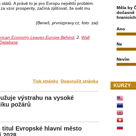
 států. A právě to je pro Evropu největší problém.
Měla by Č
 za vzor prosperity, začíná zjišťovat, že svět mu
dočasně 
hranicíc
(Beneš, prvnizpravy.cz, foto: zai)
Ano
erican Economy Leaves Europe Behind
; 2.
Wall
 Database
Ne
Nevím
Tisk stránky
Doporučit stránku
KURZY
užuje výstrahu na vysoké
iku požárů
o titul Evropské hlavní město
í 2028