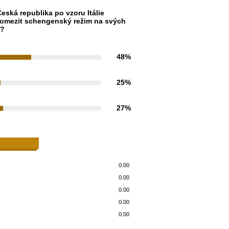
eská republika po vzoru Itálie
omezit schengenský režim na svých
h?
48%
25%
27%
0.00
0.00
0.00
0.00
0.00