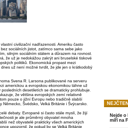
vlastní civilizační nadřazenosti. Ameriku často
t bez sociálních jistot, zatímco sama sebe jako
vím, silným sociálním státem a důrazem na rovnost.
mná, že už je nedokážou zakrýt ani bruselské tiskové
ropských politiků. Ekonomická propast mezi
 dnes už není možné tvrdit, že jde jen o krátkodobý
oma Svena R. Larsona publikované na serveru
ezi americkou a evropskou ekonomikou táhne už
 posledních desetiletích se dramaticky prohlubuje.
kazuje, že většina evropských zemí relativně
om pouze o jižní Evropu nebo tradičně slabší
NEJČTEN
y Německo, Švédsko, Velká Británie i Švýcarsko.
elé debaty. Evropané si často stále myslí, že žijí
Nejde o 
ečnosti je ale průměrný obyvatel mnoha
míří na 
abší než obyvatelé prakticky všech amerických
nce upozornil, že pokud by se Velká Británie