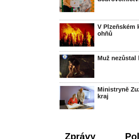
V Plzeňském kr
ohňů
Muž nezůstal l
Ministryně Zu
kraj
Zprávy
Pol