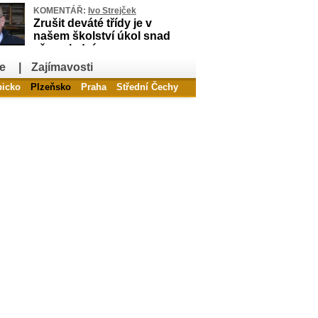
KOMENTÁŘ:
Ivo Strejček
Zrušit deváté třídy je v
našem školství úkol snad
až poslední
e
|
Zajímavosti
bicko
Plzeňsko
Praha
Střední Čechy