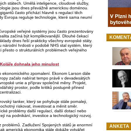
ých státech. Umělá inteligence, cloudové služby,
nologie jsou dnes převážně americkou doménou.
gigantů často přichází hlavně s regulací těch
 kdy Evropa reguluje technologie, které sama neumí
. Evropské veřejné systémy jsou často prezentovány
realita začíná být komplikovanější. Dlouhé čekací
KOMENT
áklady dnes řeší prakticky všechny evropské státy.
lu národní hrdosti v podobě NHS stal systém, který
ci přesto o strukturálních problémech veřejného
 Koláře dohnala jeho minulost
ho ekonomického zpomalení. Ekonom Larson dále
vropy začalo nabírat tempo právě v devadesátých
vropské unie a příprav společné měny. Projekt,
odářský prostor, podle kritiků postupně přinesl
centralizaci.
vský tanker, který se pohybuje stále pomaleji,
ochotný riskovat, investovat a měnit směr.
cké problémy další regulací, další dotací nebo
jí na podnikání, investice a technologický rozvoj.
 problémů. Zadlužení Spojených států je enormní
ANKETA
 však americká ekonomika stále dokáže vytvářet