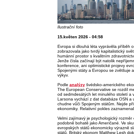
Ilustrační foto
15.květen 2026 - 04:58
Evropa si dlouhá léta vyprávěla příběh o 
zobrazovala jako tvrdý kapitalistický svě
humánní prostor s kvalitním zdravotnict
Jenže čísla začínají být natolik nepříje
konference, ani optimistické projevy ev
Spojenými státy a Evropou se zvětšuje a
výkyv.
Podle
analýzy
švédsko-amerického ekon
The European Conservative se rozdíl m
od sedmdesátých let minulého století a v
Larsona vychází z dat databáze OSN a u
chudne vůči Spojeným státům. Nejde přit
ekonomiky. Relativní pokles zaznamenal
Velmi zajímavý je psychologický rozměr c
podobně bohatě jako Američané. Ve skut
evropských států ekonomicky výrazně sl
států. Britský ekonom Matthew Lesh doko