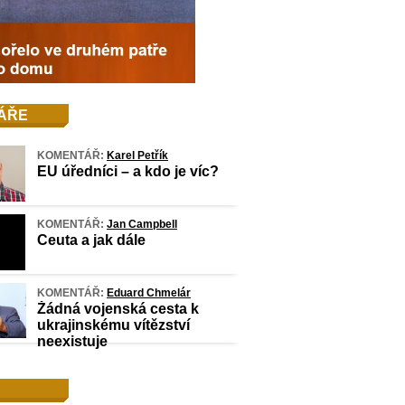
ÁŘE
KOMENTÁŘ:
Karel Petřík
EU úředníci – a kdo je víc?
KOMENTÁŘ:
Jan Campbell
Ceuta a jak dále
KOMENTÁŘ:
Eduard Chmelár
Žádná vojenská cesta k
ukrajinskému vítězství
neexistuje