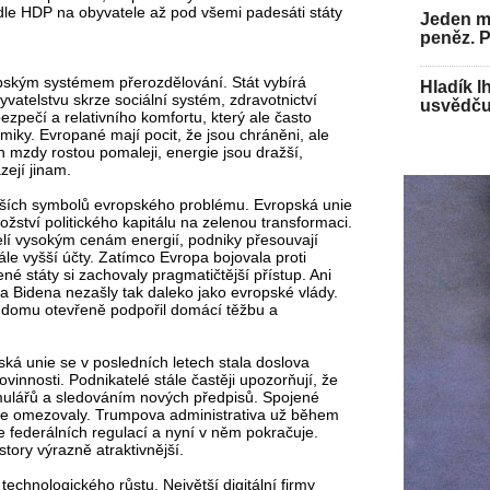
odle HDP na obyvatele až pod všemi padesáti státy
Jeden mu
peněz. 
pským systémem přerozdělování. Stát vybírá
Hladík l
vatelstvu skrze sociální systém, zdravotnictví
usvědču
zpečí a relativního komfortu, který ale často
iky. Evropané mají pocit, že jsou chráněni, ale
ch mzdy rostou pomaleji, energie jsou dražší,
ejí jinam.
nějších symbolů evropského problému. Evropská unie
žství politického kapitálu na zelenou transformaci.
elí vysokým cenám energií, podniky přesouvají
le vyšší účty. Zatímco Evropa bojovala proti
né státy si zachovaly pragmatičtější přístup. Ani
 Bidena nezašly tak daleko jako evropské vlády.
 domu otevřeně podpořil domácí těžbu a
ká unie se v posledních letech stala doslova
vinnosti. Podnikatelé stále častěji upozorňují, že
rmulářů a sledováním nových předpisů. Spojené
ce omezovaly. Trumpova administrativa už během
 federálních regulací a nyní v něm pokračuje.
story výrazně atraktivnější.
echnologického růstu. Největší digitální firmy