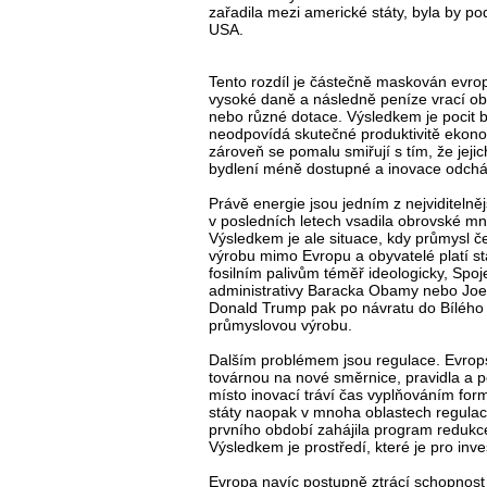
zařadila mezi americké státy, byla by p
USA.
Tento rozdíl je částečně maskován evro
vysoké daně a následně peníze vrací oby
nebo různé dotace. Výsledkem je pocit be
neodpovídá skutečné produktivitě ekonom
zároveň se pomalu smiřují s tím, že jeji
bydlení méně dostupné a inovace odcház
Právě energie jsou jedním z nejviditel
v posledních letech vsadila obrovské mno
Výsledkem je ale situace, kdy průmysl č
výrobu mimo Evropu a obyvatelé platí stá
fosilním palivům téměř ideologicky, Spoje
administrativy Baracka Obamy nebo Joea
Donald Trump pak po návratu do Bílého
průmyslovou výrobu.
Dalším problémem jsou regulace. Evrops
továrnou na nové směrnice, pravidla a po
místo inovací tráví čas vyplňováním fo
státy naopak v mnoha oblastech regula
prvního období zahájila program redukce
Výsledkem je prostředí, které je pro inve
Evropa navíc postupně ztrácí schopnost t