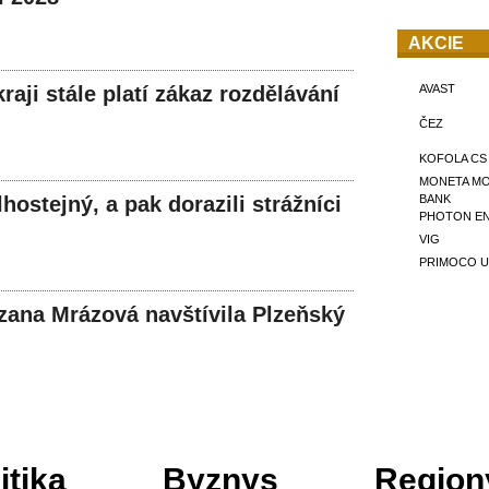
AKCIE
aji stále platí zákaz rozdělávání
AVAST
ČEZ
KOFOLA CS
MONETA M
hostejný, a pak dorazili strážníci
BANK
PHOTON E
VIG
PRIMOCO U
zana Mrázová navštívila Plzeňský
itika
Byznys
Region