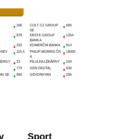
206
COLT CZ GROUP
606
SE
878
ERSTE GROUP
1254
BANK A
332
KOMERČNÍ BANKA
814
ONEY
115.4
PHILIP MORRIS ČR
16000
A
NERGY
33
PILULKA LÉKÁRNY
154
774
GEN DIGITAL
630
AV SE
890
GEVORKYAN
256
y
Sport