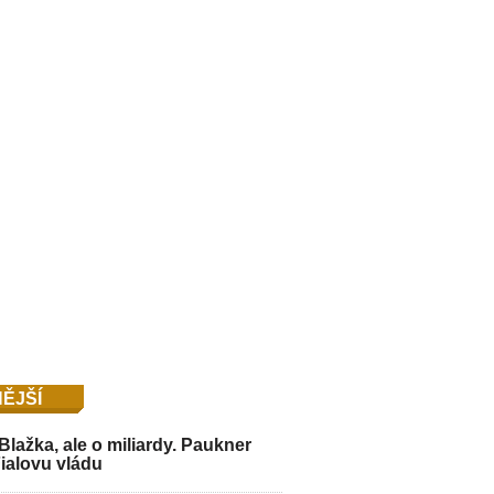
ĚJŠÍ
Blažka, ale o miliardy. Paukner
Fialovu vládu