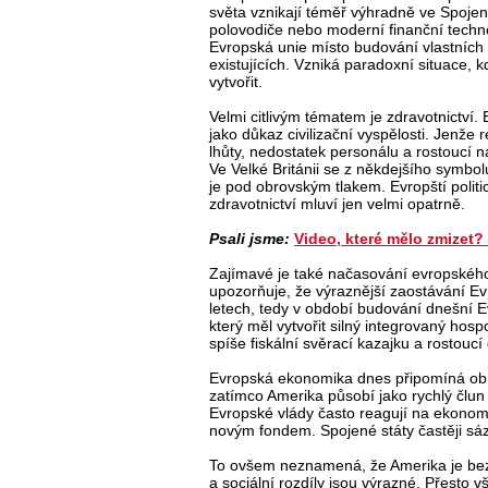
světa vznikají téměř výhradně ve Spojen
polovodiče nebo moderní finanční tech
Evropská unie místo budování vlastních 
existujících. Vzniká paradoxní situace,
vytvořit.
Velmi citlivým tématem je zdravotnictví
jako důkaz civilizační vyspělosti. Jenže 
lhůty, nedostatek personálu a rostoucí n
Ve Velké Británii se z někdejšího symbo
je pod obrovským tlakem. Evropští politi
zdravotnictví mluví jen velmi opatrně.
Psali jsme:
Video, které mělo zmizet?
Zajímavé je také načasování evropské
upozorňuje, že výraznější zaostávání E
letech, tedy v období budování dnešní E
který měl vytvořit silný integrovaný hosp
spíše fiskální svěrací kazajku a rostoucí 
Evropská ekonomika dnes připomíná obro
zatímco Amerika působí jako rychlý člun 
Evropské vlády často reagují na ekonomi
novým fondem. Spojené státy častěji sáze
To ovšem neznamená, že Amerika je bez
a sociální rozdíly jsou výrazné. Přesto