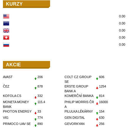
KURZY
0.00
0.00
0.00
0.00
0.00
AKCIE
AVAST
206
COLT CZ GROUP
606
SE
ČEZ
878
ERSTE GROUP
1254
BANK A
KOFOLA CS
332
KOMERČNÍ BANKA
814
MONETA MONEY
115.4
PHILIP MORRIS ČR
16000
BANK
A
PHOTON ENERGY
33
PILULKA LÉKÁRNY
154
VIG
774
GEN DIGITAL
630
PRIMOCO UAV SE
890
GEVORKYAN
256