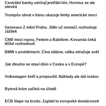
Centrální banky udržují jestřábí tón, Hormuz se ale
otevírá
Trumpův obrat v Íránu ukazuje limity americké moci
Generace Z mění Prahu. Jídlo už nestačí, rozhoduje
zážitek
ČNB mezi ropou, Fedem a Babišem. Kovanda čeká
těžké rozhodnutí
BMW v problémech. Čína slábne, válka zdražuje svět
Jak dlouho se staví dům v Česku a v Evropě?
Volkswagen šetří a propouští. Náklady ale dál rostou
Bytová krize začíná na úřadě
ECB šlape na brzdu. Zaplatí to evropské domácnosti