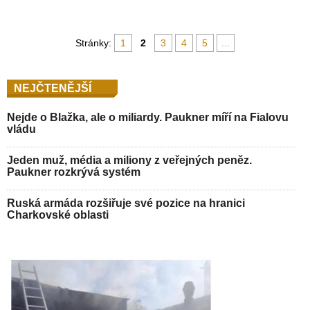
Stránky:
1
2
3
4
5
...
NEJČTENĚJŠÍ
Nejde o Blažka, ale o miliardy. Paukner míří na Fialovu
vládu
Jeden muž, média a miliony z veřejných peněz.
Paukner rozkrývá systém
Ruská armáda rozšiřuje své pozice na hranici
Charkovské oblasti