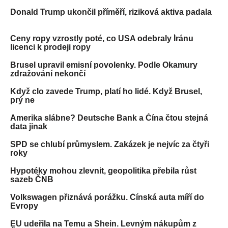
Donald Trump ukončil příměří, riziková aktiva padala
Ceny ropy vzrostly poté, co USA odebraly Íránu
licenci k prodeji ropy
Brusel upravil emisní povolenky. Podle Okamury
zdražování nekončí
Když clo zavede Trump, platí ho lidé. Když Brusel,
prý ne
Amerika slábne? Deutsche Bank a Čína čtou stejná
data jinak
SPD se chlubí průmyslem. Zakázek je nejvíc za čtyři
roky
Hypotéky mohou zlevnit, geopolitika přebila růst
sazeb ČNB
Volkswagen přiznává porážku. Čínská auta míří do
Evropy
EU udeřila na Temu a Shein. Levným nákupům z