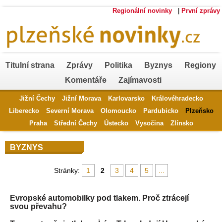
Regionální novinky
|
První zprávy
Titulní strana
Zprávy
Politika
Byznys
Regiony
Komentáře
Zajímavosti
Jižní Čechy
Jižní Morava
Karlovarsko
Královéhradecko
Liberecko
Severní Morava
Olomoucko
Pardubicko
Plzeňsko
Praha
Střední Čechy
Ústecko
Vysočina
Zlínsko
BYZNYS
Stránky:
1
2
3
4
5
...
Evropské automobilky pod tlakem. Proč ztrácejí
svou převahu?