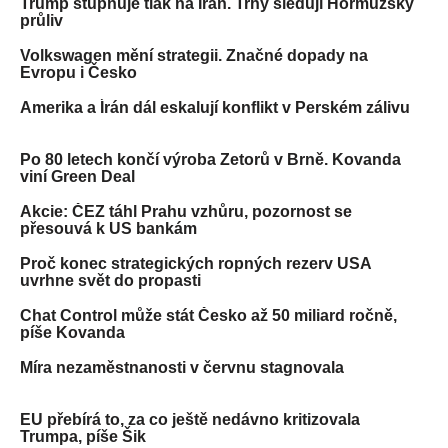
Trump stupňuje tlak na Írán. Trhy sledují Hormuzský
průliv
Volkswagen mění strategii. Značné dopady na
Evropu i Česko
Amerika a Írán dál eskalují konflikt v Perském zálivu
Po 80 letech končí výroba Zetorů v Brně. Kovanda
viní Green Deal
Akcie: ČEZ táhl Prahu vzhůru, pozornost se
přesouvá k US bankám
Proč konec strategických ropných rezerv USA
uvrhne svět do propasti
Chat Control může stát Česko až 50 miliard ročně,
píše Kovanda
Míra nezaměstnanosti v červnu stagnovala
EU přebírá to, za co ještě nedávno kritizovala
Trumpa, píše Šik