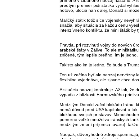
prímerie v Libanone naozaj nastane. A t
predtým premiér pidi štátiku vydal vyhlá
hotovo, útočia naň ďalej, Donald si môž
Maličký štátik totiž síce vojensky nevyhr
snažia, aby situácia za každú cenu vyesk
intenzívneho konfliktu, že mini štátik b
Pravda, pri rozvinutí vojny do nových úro
arabské štáty v Zálive. To ale miništátik
zničené, tým lepšie preňho. Im je jedno,
Takisto ako im je jedno, čo bude s Tru
Ten už začína byť ale naozaj nervózny leb
flexibilne vyjednáva, ale zjavne chce do
A situáciu naozaj kontroluje. Až tak, že
vypadla z blízkosti Hormuzského prielivu,
Medzitým Donald začal blokádu Iránu, kt
nemá dôvod pred USA kapitulovať a tak 
blokádou svojich prístavov. Mimochodom
pomerne veľké množstvo iránskych tanke
medzitým zmení príjemca tovaru), takže
Naopak, dôveryhodné zdroje spomínajú,