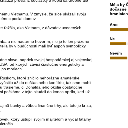
ochádza proviant, súčiastky a kopia sa drobné ale
Měla by Č
.
dočasně 
hranicíc
hému Vietnamu. V zmysle, že síce ukázali svoju
erveľmoc poslal domov.
Ano
te ťažšia, ako Vietnam, z dôvodov uvedených
Ne
nba a nie nadarmo hovorím, nie je to len prázdne
vitelia by v budúcnosti mali byť aspoň symbolicky
Nevím
dne slovo, napriek svojej hospodárskej aj vojenskej
USA, od ktorých závisí čiastočne energeticky a
s po moriach.
 Ruskom, ktoré zničilo nehorázne amatérske
yústilo až do nešťastného konfliktu, tak sme mohli
 tu trasieme, či Donalda jeho okolie dostatočne
si počkáme v tejto situácii do konca apríla, keď už
jmä banky a vôbec finančné trhy, ale toto je kríza,
a.
ovek, ktorý ustúpil svojim majiteľom a vydal fatálny
sícročia.