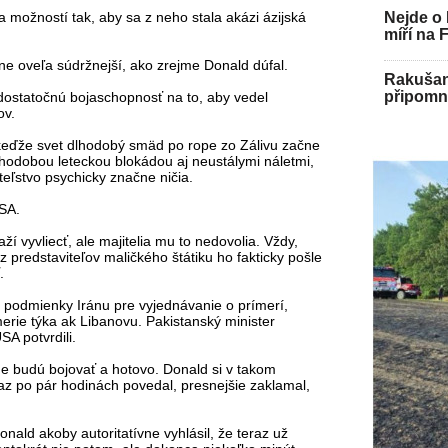
ľa možností tak, aby sa z neho stala akázi ázijská
Nejde o 
míří na 
orne oveľa súdržnejší, ako zrejme Donald dúfal.
Rakušan 
připomně
í dostatočnú bojaschopnosť na to, aby vedel
ov.
 keďže svet dlhodobý smäd po rope zo Zálivu začne
dlhodobou leteckou blokádou aj neustálymi náletmi,
teľstvo psychicky značne ničia.
USA.
ží vyvliecť, ale majitelia mu to nedovolia. Vždy,
 z predstaviteľov maličkého štátiku ho fakticky pošle
ť.
podmienky Iránu pre vyjednávanie o prímerí,
erie týka ak Libanovu. Pakistanský minister
SA potvrdili.
one budú bojovať a hotovo. Donald si v takom
raz po pár hodinách povedal, presnejšie zaklamal,
nald akoby autoritatívne vyhlásil, že teraz už