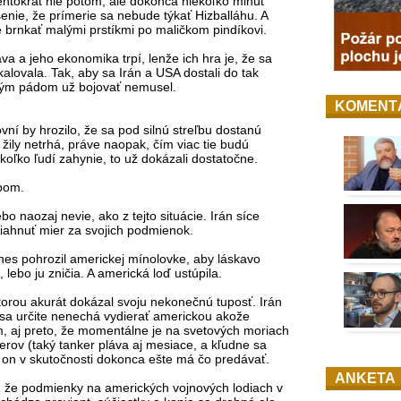
entokrát nie potom, ale dokonca niekoľko minút
senie, že prímerie sa nebude týkať Hizballáhu. A
e brnkať malými prstíkmi po maličkom pindíkovi.
áva a jeho ekonomika trpí, lenže ich hra je, že sa
alovala. Tak, aby sa Irán a USA dostali do tak
y tým pádom už bojovať nemusel.
KOMENT
vní by hrozilo, že sa pod silnú streľbu dostanú
u žily netrhá, práve naopak, čím viac tie budú
 koľko ľudí zahynie, to už dokázali dostatočne.
mpom.
o naozaj nevie, ako z tejto situácie. Irán síce
siahnuť mier za svojich podmienok.
 dnes pohrozil americkej mínolovke, aby láskavo
 lebo ju zničia. A americká loď ustúpila.
orou akurát dokázal svoju nekonečnú tuposť. Irán
sa určite nenechá vydierať americkou akože
, aj preto, že momentálne je na svetových moriach
rov (taký tanker pláva aj mesiace, a kľudne sa
 on v skutočnosti dokonca ešte má čo predávať.
ANKETA
 že podmienky na amerických vojnových lodiach v