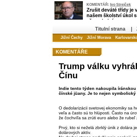
KOMENTÁŘ:
Ivo Strejček
Zrušit deváté třídy je 
našem školství úkol 
až poslední
Titulní strana
|
Jižní Čechy
Jižní Morava
Karlovarsk
KOMENTÁŘE
Trump válku vyhrál.
Čínu
Indie tento týden nakoupila íránskou
čínské jüany. Je to nejen symbolický 
O dedolarizácii svetovej ekonomiky sa ho
veľa a často sú to hlúposti. Často na úr
že čochvíľa sa zrúti euro alebo že rubeľ
Prvý, kto si neželá zbrklý únik z dolár
dolárových aktív.