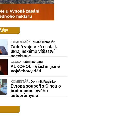
ÁŘE
KOMENTÁŘ:
Eduard Chmelár
Žádná vojenská cesta k
ukrajinskému vítězství
neexistuje
GLOSA:
Ladislav Jakl
ALKOHOL - Všichni jsme
Vojtěchovy děti
KOMENTÁŘ:
Dominik Rusinko
Evropa soupeří s Čínou o
budoucnost svého
autoprůmyslu