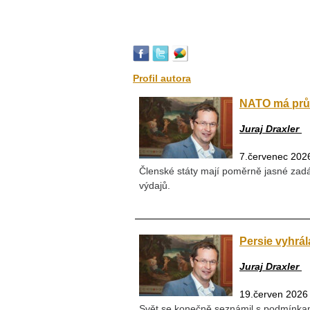
Profil autora
NATO má průl
Juraj Draxler
7.červenec 202
Členské státy mají poměrně jasné zadá
výdajů.
Persie vyhrál
Juraj Draxler
19.červen 2026
Svět se konečně seznámil s podmínkam