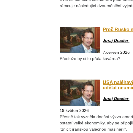
rámcuje následující dvouměsíční vyj
Proč Rusko n
Juraj Draxler
7.červen 2026
Přestože by si to přála kavárna?
USA naléhavě
udělat neumí
Juraj Draxler
19.květen 2026
Přesně tak vyzněla dnešní výzva ameri
ostatní velké ekonomiky, aby se připoj
"zničit íránskou válečnou mašinérii".