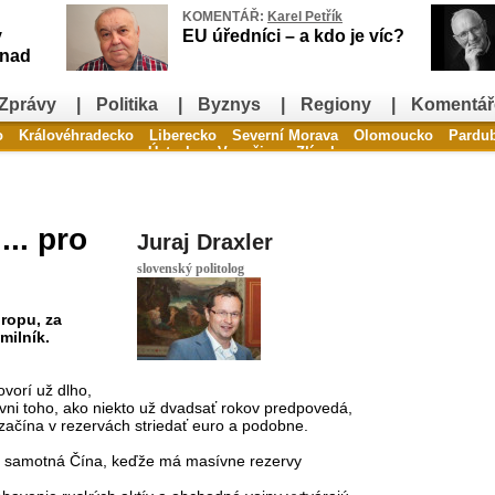
KOMENTÁŘ:
Karel Petřík
v
EU úředníci – a kdo je víc?
snad
Zprávy
|
Politika
|
Byznys
|
Regiony
|
Komentář
o
Královéhradecko
Liberecko
Severní Morava
Olomoucko
Pardu
Ústecko
Vysočina
Zlínsko
.. pro
Juraj Draxler
slovenský politolog
 ropu, za
milník.
vorí už dlho,
ovni toho, ako niekto už dvadsať rokov predpovedá,
 začína v rezervách striedať euro a podobne.
a je samotná Čína, keďže má masívne rezervy