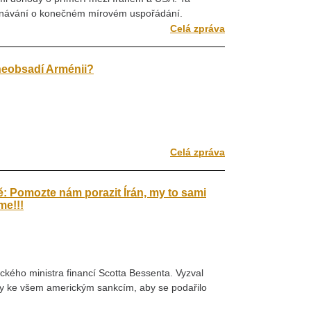
ednávání o konečném mírovém uspořádání.
Celá zpráva
eobsadí Arménii?
Celá zpráva
: Pomozte nám porazit Írán, my to sami
me!!!
ckého ministra financí Scotta Bessenta. Vyzval
ily ke všem americkým sankcím, aby se podařilo