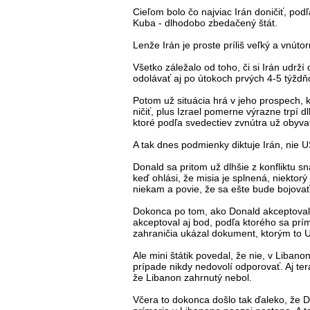
Cieľom bolo čo najviac Irán doničiť, pod
Kuba - dlhodobo zbedačený štát.
Lenže Irán je proste príliš veľký a vnút
Všetko záležalo od toho, či si Irán udrž
odolávať aj po útokoch prvých 4-5 týždň
Potom už situácia hrá v jeho prospech,
ničiť, plus Izrael pomerne výrazne trpí 
ktoré podľa svedectiev zvnútra už obyva
A tak dnes podmienky diktuje Irán, nie 
Donald sa pritom už dlhšie z konfliktu sna
keď ohlási, že misia je splnená, niektorý
niekam a povie, že sa ešte bude bojova
Dokonca po tom, ako Donald akceptoval 
akceptoval aj bod, podľa ktorého sa prím
zahraničia ukázal dokument, ktorým to U
Ale mini štátik povedal, že nie, v Liban
prípade nikdy nedovolí odporovať. Aj te
že Libanon zahrnutý nebol.
Včera to dokonca došlo tak ďaleko, že Do