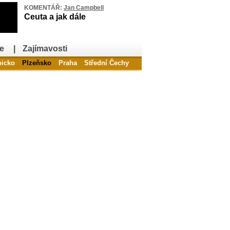
KOMENTÁŘ:
Jan Campbell
Ceuta a jak dále
e
|
Zajímavosti
bicko
Plzeňsko
Praha
Střední Čechy