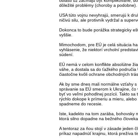
oblasti už začínajú byť komplikované, d
dôležité problémy (choroby a podobne)
USA túto vojnu nevyhrajú, smerujú k dru
ničivú silu, ale protivník vydržal a sup
Dokonca to bude porážka strategicky eš
vyššie.
Mimochodom, pre EÚ je celá situácia ha
vyhlásenie, že niektorí vrcholní predsta
súdení.
EÚ nemá v celom konflikte absolútne žia
váhe, a dostala sa do ťažkého područia 
čiastočne kvôli ochrane obchodných trá
Ak by sme dnes mali normálne vzťahy s
správanie sa EÚ smerom k Ukrajine, čo v
byť vo veľmi pohodlnej pozícii. Takto sa
rýchlo dokope k prímeriu a mieru, alebo 
spadneme do recesie.
Iste, kadekto na tom zarába, bohovsky na
ktorá silno dopadne na bežného človek
A tentoraz za ňou stojí v zásade jeden čl
príkaz napadnúť krajinu, ktorá prežíva ti