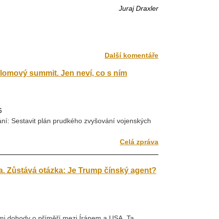
Juraj Draxler
Další komentáře
omový summit. Jen neví, co s ním
6
ní: Sestavit plán prudkého zvyšování vojenských
Celá zpráva
a. Zůstává otázka: Je Trump čínský agent?
i dohody o příměří mezi Íránem a USA. Ta