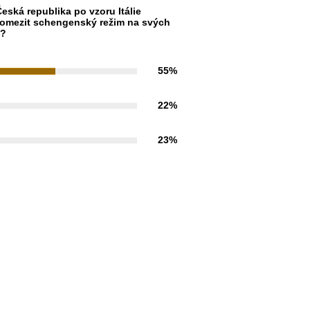
eská republika po vzoru Itálie
omezit schengenský režim na svých
h?
55%
22%
23%