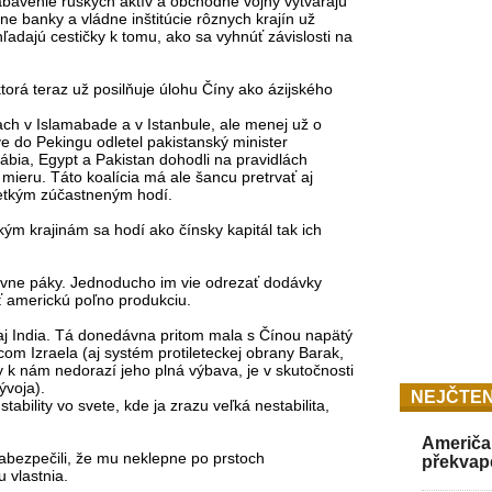
abavenie ruských aktív a obchodné vojny vytvárajú
lne banky a vládne inštitúcie rôznych krajín už
adajú cestičky k tomu, ako sa vyhnúť závislosti na
ktorá teraz už posilňuje úlohu Číny ako ázijského
ch v Islamabade a v Istanbule, ale menej už o
e do Pekingu odletel pakistanský minister
ábia, Egypt a Pakistan dohodli na pravidlách
mieru. Táto koalícia má ale šancu pretrvať aj
šetkým zúčastneným hodí.
ým krajinám sa hodí ako čínsky kapitál tak ich
vne páky. Jednoducho im vie odrezať dodávky
ať americkú poľno produkciu.
aj India. Tá donedávna pritom mala s Čínou napätý
om Izraela (aj systém protileteckej obrany Barak,
y k nám nedorazí jeho plná výbava, je v skutočnosti
ývoja).
NEJČTEN
ability vo svete, kde ja zrazu veľká nestabilita,
Američan
zabezpečili, že mu neklepne po prstoch
překvap
 vlastnia.