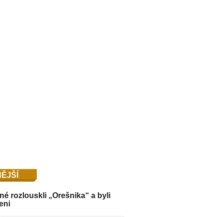
ĚJŠÍ
é rozlouskli „Orešnika“ a byli
eni