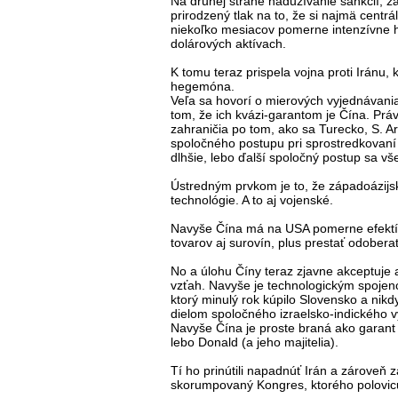
Na druhej strane nadužívanie sankcií, z
prirodzený tlak na to, že si najmä centrá
niekoľko mesiacov pomerne intenzívne hľ
dolárových aktívach.
K tomu teraz prispela vojna proti Iránu, 
hegemóna.
Veľa sa hovorí o mierových vyjednávania
tom, že ich kvázi-garantom je Čína. Práv
zahraničia po tom, ako sa Turecko, S. Ar
spoločného postupu pri sprostredkovaní 
dlhšie, lebo ďalší spoločný postup sa v
Ústredným prvkom je to, že západoázijsk
technológie. A to aj vojenské.
Navyše Čína má na USA pomerne efektí
tovarov aj surovín, plus prestať odober
No a úlohu Číny teraz zjavne akceptuje 
vzťah. Navyše je technologickým spojenc
ktorý minulý rok kúpilo Slovensko a nikd
dielom spoločného izraelsko-indického v
Navyše Čína je proste braná ako garant st
lebo Donald (a jeho majitelia).
Tí ho prinútili napadnúť Irán a zároveň 
skorumpovaný Kongres, ktorého polovicu