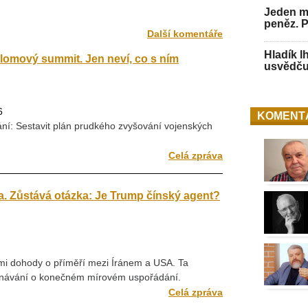
Jeden mu
peněz. 
Další komentáře
Hladík l
omový summit. Jen neví, co s ním
usvědču
6
KOMENT
ní: Sestavit plán prudkého zvyšování vojenských
Celá zpráva
a. Zůstává otázka: Je Trump čínský agent?
i dohody o příměří mezi Íránem a USA. Ta
ednávání o konečném mírovém uspořádání.
Celá zpráva