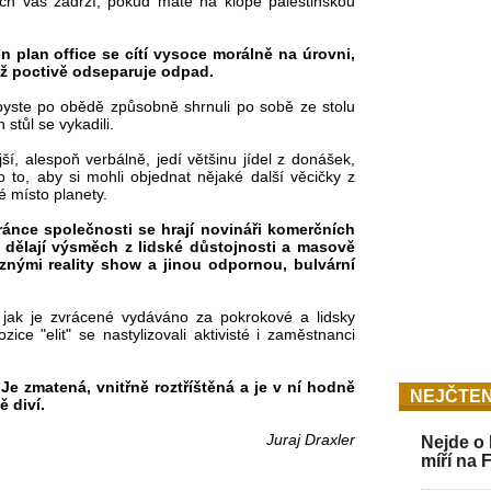
štích vás zadrží, pokud máte na klopě palestinskou
n plan office se cítí vysoce morálně na úrovni,
yž poctivě odseparuje odpad.
dybyste po obědě způsobně shrnuli po sobě ze stolu
 stůl se vykadili.
jší, alespoň verbálně, jedí většinu jídel z donášek,
o to, aby si mohli objednat nějaké další věcičky z
né místo planety.
ránce společnosti se hrají novináři komerčních
 si dělají výsměch z lidské důstojnosti a masově
znými reality show a jinou odpornou, bulvární
o, jak je zvrácené vydáváno za pokrokové a lidsky
ice "elit" se nastylizovali aktivisté i zaměstnanci
e zmatená, vnitřně roztříštěná a je v ní hodně
NEJČTEN
 diví.
Juraj Draxler
Nejde o 
míří na 