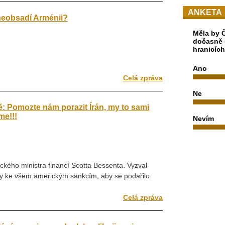
ANKETA
eobsadí Arménii?
Měla by Č
dočasně 
hranicíc
Ano
Celá zpráva
Ne
: Pomozte nám porazit Írán, my to sami
me!!!
Nevím
ckého ministra financí Scotta Bessenta. Vyzval
ily ke všem americkým sankcím, aby se podařilo
Celá zpráva