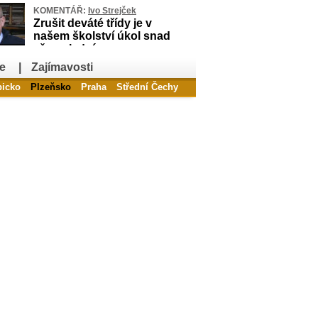
KOMENTÁŘ:
Ivo Strejček
Zrušit deváté třídy je v
našem školství úkol snad
až poslední
e
|
Zajímavosti
bicko
Plzeňsko
Praha
Střední Čechy