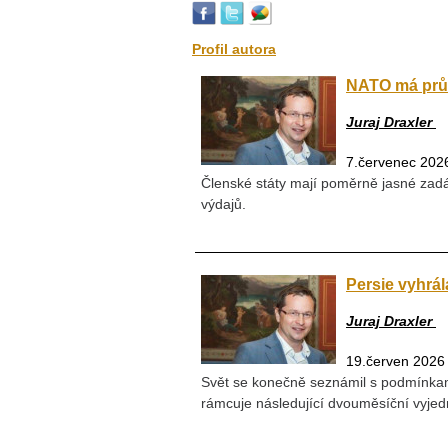
Profil autora
NATO má průl
Juraj Draxler
7.červenec 202
Členské státy mají poměrně jasné zadá
výdajů.
Persie vyhrál
Juraj Draxler
19.červen 2026
Svět se konečně seznámil s podmínkam
rámcuje následující dvouměsíční vyj