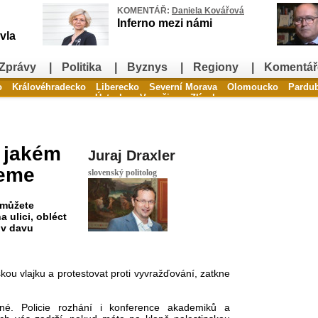
KOMENTÁŘ:
Daniela Kovářová
Inferno mezi námi
vla
Zprávy
|
Politika
|
Byznys
|
Regiony
|
Komentář
o
Královéhradecko
Liberecko
Severní Morava
Olomoucko
Pardu
Ústecko
Vysočina
Zlínsko
v jakém
Juraj Draxler
jeme
slovenský politolog
 můžete
 ulici, obléct
 v davu
kou vlajku a protestovat proti vyvražďování, zatkne
né. Policie rozhání i konference akademiků a