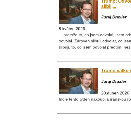
Trump: Odvolá
slíbil,...
Juraj Draxler
8.květen 2026
....protože to, co jsem odvolal, jsem odv
odvolal. Zároveň slibuji odvolat, co jse
slibuji, to, co jsem odvolal předtím, než 
Trump válku v
Juraj Draxler
20.duben 2026
Indie tento týden nakoupila íránskou ro