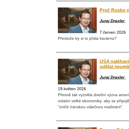
Proč Rusko n
Juraj Draxler
7.červen 2026
Přestože by si to přála kavárna?
USA naléhavě
udělat neumí
Juraj Draxler
19.květen 2026
Přesně tak vyzněla dnešní výzva ameri
ostatní velké ekonomiky, aby se připoj
"zničit íránskou válečnou mašinérii".