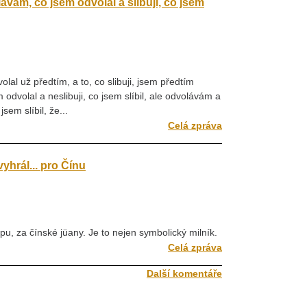
vám, co jsem odvolal a slibuji, co jsem
olal už předtím, a to, co slibuji, jsem předtím
m odvolal a neslibuji, co jsem slíbil, ale odvolávám a
jsem slíbil, že...
Celá zpráva
yhrál... pro Čínu
pu, za čínské jüany. Je to nejen symbolický milník.
Celá zpráva
Další komentáře