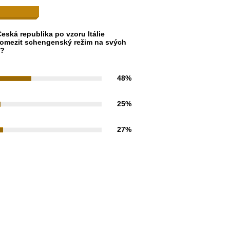
eská republika po vzoru Itálie
omezit schengenský režim na svých
h?
48%
25%
27%