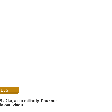
ĚJŠÍ
Blažka, ale o miliardy. Paukner
Fialovu vládu