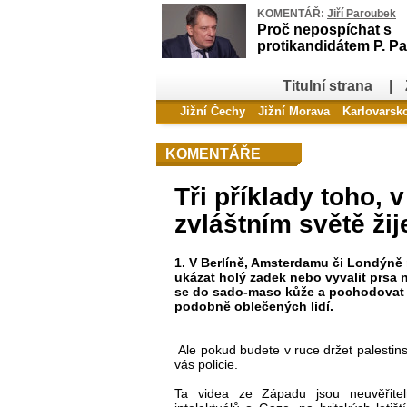
KOMENTÁŘ:
Jiří Paroubek
Proč nepospíchat s
protikandidátem P. Pa
Titulní strana
|
Jižní Čechy
Jižní Morava
Karlovarsk
KOMENTÁŘE
Tři příklady toho, 
zvláštním světě ži
1. V Berlíně, Amsterdamu či Londýně
ukázat holý zadek nebo vyvalit prsa na
se do sado-maso kůže a pochodovat
podobně oblečených lidí.
Ale pokud budete v ruce držet palestins
vás policie.
Ta videa ze Západu jsou neuvěřitel