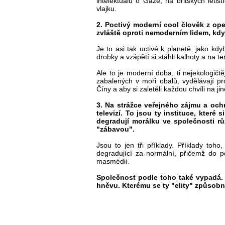
intelektuálů o Gaze, na britských leti
vlajku.
2. Poctivý moderní cool člověk z ope
zvláště oproti nemoderním lidem, kd
Je to asi tak uctivé k planetě, jako k
drobky a vzápětí si stáhli kalhoty a na ten
Ale to je moderní doba, ti nejekologičtě
zabalených v moři obalů, vydělávají pr
Číny a aby si zaletěli každou chvíli na ji
3. Na strážce veřejného zájmu a och
televizí. To jsou ty instituce, které
degradují morálku ve společnosti rů
"zábavou".
Jsou to jen tři příklady. Příklady toh
degradující za normální, přičemž do poz
masmédií.
Společnost podle toho také vypadá. J
hněvu. Kterému se ty "elity" způsobně