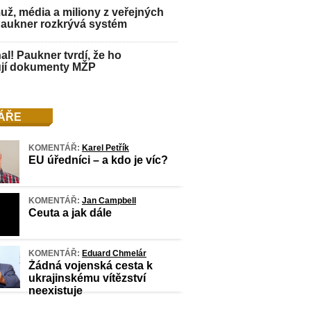
ž, média a miliony z veřejných
Paukner rozkrývá systém
hal! Paukner tvrdí, že ho
jí dokumenty MŽP
ÁŘE
KOMENTÁŘ:
Karel Petřík
EU úředníci – a kdo je víc?
KOMENTÁŘ:
Jan Campbell
Ceuta a jak dále
KOMENTÁŘ:
Eduard Chmelár
Žádná vojenská cesta k
ukrajinskému vítězství
neexistuje