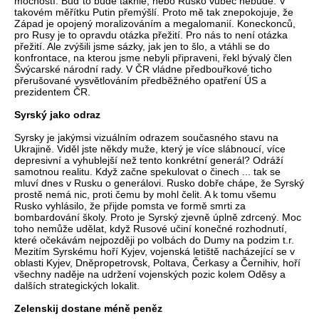
mocností. Buď to bude takhle, nebo Rusko vůbec nebude. V
takovém měřítku Putin přemýšlí. Proto mě tak znepokojuje, že
Západ je opojený moralizováním a megalomanií. Koneckonců,
pro Rusy je to opravdu otázka přežití. Pro nás to není otázka
přežití. Ale zvýšili jsme sázky, jak jen to šlo, a vtáhli se do
konfrontace, na kterou jsme nebyli připraveni, řekl bývalý člen
Švýcarské národní rady. V ČR vládne předbouřkové ticho
přerušované vysvětlováním předběžného opatření ÚS a
prezidentem ČR.
Syrský jako odraz
Syrsky je jakýmsi vizuálním odrazem současného stavu na
Ukrajině. Viděl jste někdy muže, který je více slábnoucí, více
depresivní a vyhublejší než tento konkrétní generál? Odráží
samotnou realitu. Když začne spekulovat o činech ... tak se
mluví dnes v Rusku o generálovi. Rusko dobře chápe, že Syrský
prostě nemá nic, proti čemu by mohl čelit. A k tomu všemu
Rusko vyhlásilo, že přijde pomsta ve formě smrti za
bombardování školy. Proto je Syrský zjevně úplně zdrcený. Moc
toho nemůže udělat, když Rusové učiní konečné rozhodnutí,
které očekávám nejpozději po volbách do Dumy na podzim t.r.
Mezitím Syrskému hoří Kyjev, vojenská letiště nacházející se v
oblasti Kyjev, Dněpropetrovsk, Poltava, Čerkasy a Černihiv, hoří
všechny naděje na udržení vojenských pozic kolem Oděsy a
dalších strategických lokalit.
Zelenskij dostane méně peněz