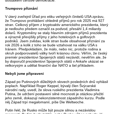
dostatkem čerstvé demokracie.
Trumpovo přiznání
V úterý zveřejnil Úřad pro etiku veřejných činitelů USA zprávu,
že Trumpovo prohlášení ohledně příjmů pro rok 2025 má 927
stran. Celkový příjem z kryptoaktiv amerického prezidenta, který
je nedlouho předem označil za podvod, přesáhl 1,4 miliardy
dolarů. Kryptoměny se staly hlavním zdrojem příjmů prezidenta
a výrazně převýšily příjmy z jeho hotelových a golfových
podniků. Jsem zvědav, kolik stran bude obsahovat přiznání za
rok 2026 a kolik z toho se bude vztahovat na válku USA s
Iránem. Předpokládám, že málo, nebo nic, protože rodina a
okruh podporovatelů války tvoří krásnou clonu. Věřím, že český
premiér prezidentovi Spojených států nezávidí, nevěřím ale, že
by doporučil prezidentovi Spojených států v Ankaře ukázat se
velkorysým a udělat finanční dar NATO a šel příkladem.
Nebyli jsme připraveni
Západ po Putinových důležitých slovech posledních dnů vyhlásil
poplach. Například Roger Keppel, bývalý člen Švýcarské
národní rady, uvedl, že slova ruského prezidenta Vladimira
Putina, že udržení postavení silné mocnosti je otázkou přežití
jeho země, dokazují nekonzistentnost západního kurzu. Podle
něj Západ trpí megalomanií, píše Die Weltwoche.
Putin řekl, že Rusko může být pouze silnou a nezávislou