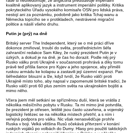
řadě si neuvědomuje, že angličtina představuje imperiální
kvalitně aplikovaný jazyk a instrument imperiální politiky. Kritika
pokryteckého Úřadu vysokého komisaře OSN pro lidská práva,
nestojí ani za poznámku, podobně jako kritika Tchaj-wanu a
Německa topícího se v protikladech, nestrávené migrační
politice a násilí všeho druhu.
Putin je (prý) na dně
Britský server The Independent, který se o mé práci dříve
dokonce zmiňoval, troubí do světa, prostřednictvím šéfa
zahraniční redakce Sam Kiley, že ruský prezident Putin je v
úzkých, a dokud je na dně, je čas ho dorazit. Podle něj prý
Rusko válku proti Ukrajině v současnosti prohrává a díky tomu
právě teď přišla šance pro Kyjev a jeho spojence, aby přiměli
ruskou armádu ke kolapsu a zastavili její územní expanzi. Pan
šéfredaktor blouzní a lže, když tvrdí, že Rusko válčí proti
Ukrajině místo toho, aby napsal v zapomenuté britské tradici, že
Rusko válčí proti 60 plus zemím světa na ukrajinském bojišti a
mimo něho.
Včera jsem měl setkání se spřízněnou duší, která se vrátila z
několika měsíčního pobytu v Rusku. Ta mi mimo jiné potvrdila,
že prezident je otřesen, letiště jsou často uzavřena, a vojenský
logistický řetězec se na několika místech přetrhl, a s ním i
veřejná podpora pro válku. Nic však nenasvědčuje prohře
Ruska v boji. Velká většina Rusů očekává přitvrzení v konání
ruských vojáků po volbách do Dumy. Hlasy pro použití taktických