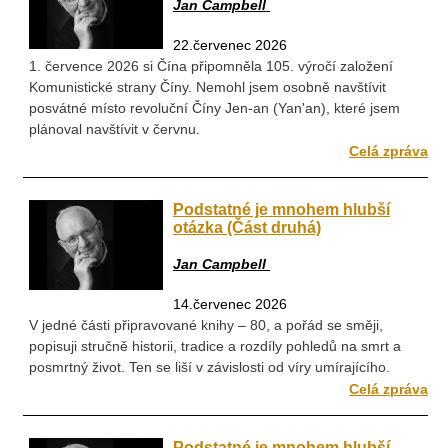
Jan Campbell
22.červenec 2026
1. července 2026 si Čína připomněla 105. výročí založení
Komunistické strany Číny. Nemohl jsem osobně navštívit
posvátné místo revoluční Číny Jen-an (Yan'an), které jsem
plánoval navštívit v červnu.
Celá zpráva
Podstatné je mnohem hlubší
otázka (Část druhá)
Jan Campbell
14.červenec 2026
V jedné části připravované knihy – 80, a pořád se směji,
popisuji stručně historii, tradice a rozdíly pohledů na smrt a
posmrtný život. Ten se liší v závislosti od víry umírajícího.
Celá zpráva
Podstatné je mnohem hlubší