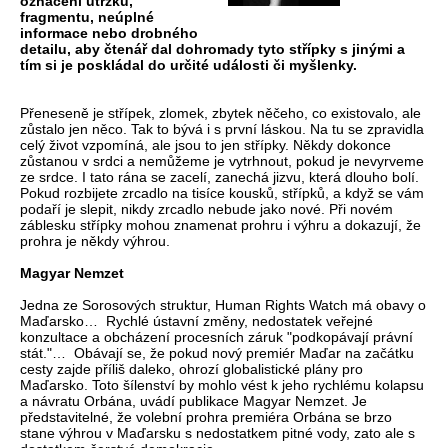
označení útržku,
fragmentu, neúplné
informace nebo drobného
detailu, aby čtenář dal dohromady tyto střípky s jinými a
tím si je poskládal do určité události či myšlenky.
Přeneseně je střípek, zlomek, zbytek něčeho, co existovalo, ale
zůstalo jen něco. Tak to bývá i s první láskou. Na tu se zpravidla
celý život vzpomíná, ale jsou to jen střípky. Někdy dokonce
zůstanou v srdci a nemůžeme je vytrhnout, pokud je nevyrveme
ze srdce. I tato rána se zacelí, zanechá jizvu, která dlouho bolí.
Pokud rozbijete zrcadlo na tisíce kousků, střípků, a když se vám
podaří je slepit, nikdy zrcadlo nebude jako nové. Při novém
záblesku střípky mohou znamenat prohru i výhru a dokazují, že
prohra je někdy výhrou.
Magyar Nemzet
Jedna ze Sorosových struktur, Human Rights Watch má obavy o
Maďarsko… Rychlé ústavní změny, nedostatek veřejné
konzultace a obcházení procesních záruk "podkopávají právní
stát."… Obávají se, že pokud nový premiér Maďar na začátku
cesty zajde příliš daleko, ohrozí globalistické plány pro
Maďarsko. Toto šílenství by mohlo vést k jeho rychlému kolapsu
a návratu Orbána, uvádí publikace Magyar Nemzet. Je
představitelné, že volební prohra premiéra Orbána se brzo
stane výhrou v Maďarsku s nedostatkem pitné vody, zato ale s