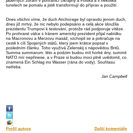
jaderných zbraní v pohraničí Ukrajiny a Polska a v několika
tunelech se pomalu a jistě transformují do příprav a použití.
Dnes všichni víme, že duch Anchorage byl opravdu jenom duch,
dnes již mrtvý, že nic nebylo podepsáno a celá akce sloužila
prezidentu Trumpovi k testování, protože rád podporuje vítěze.
Po prohrané válce s Iránem americký prezident přijal nabídku
na Macronovu a Merzovu masáž, vzchopil se a pokračuje na
cestě k cíli Spojených států, který jsem krátce popsal v
posledním článku. Toho využívá Zelenskij s nápovědou Britů.
Summa summarum: léto a podzim budou mít horké dny, summit
NATO mír nepřinese, a v Praze si budou moci plně uvědomit, co
znamená Ein Schlag ins Wasser (rána do vody). Souhlasu
netřeba.
Jan Campbell
Profil autora
Další komentáře