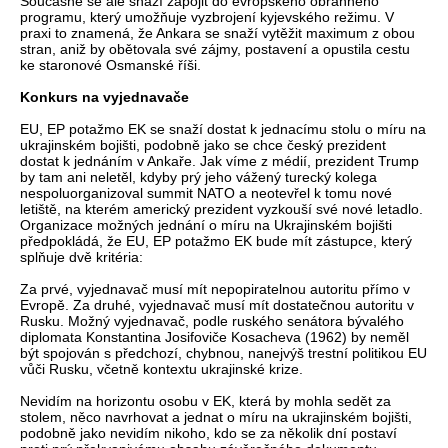
Současně se ale snaží zapojit do evropského obranného
programu, který umožňuje vyzbrojení kyjevského režimu. V
praxi to znamená, že Ankara se snaží vytěžit maximum z obou
stran, aniž by obětovala své zájmy, postavení a opustila cestu
ke staronové Osmanské říši.
Konkurs na vyjednavače
EU, EP potažmo EK se snaží dostat k jednacímu stolu o míru na
ukrajinském bojišti, podobně jako se chce český prezident
dostat k jednáním v Ankaře. Jak víme z médií, prezident Trump
by tam ani neletěl, kdyby prý jeho vážený turecký kolega
nespoluorganizoval summit NATO a neotevřel k tomu nové
letiště, na kterém americký prezident vyzkouší své nové letadlo.
Organizace možných jednání o míru na Ukrajinském bojišti
předpokládá, že EU, EP potažmo EK bude mít zástupce, který
splňuje dvě kritéria:
Za prvé, vyjednavač musí mít nepopiratelnou autoritu přímo v
Evropě. Za druhé, vyjednavač musí mít dostatečnou autoritu v
Rusku. Možný vyjednavač, podle ruského senátora bývalého
diplomata Konstantina Josifoviče Kosacheva (1962) by neměl
být spojován s předchozí, chybnou, nanejvýš trestní politikou EU
vůči Rusku, včetně kontextu ukrajinské krize.
Nevidím na horizontu osobu v EK, která by mohla sedět za
stolem, něco navrhovat a jednat o míru na ukrajinském bojišti,
podobně jako nevidím nikoho, kdo se za několik dní postaví