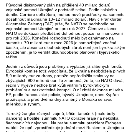
Původně diskutovaný plán na přidělení 40 miliard dolarů
vojenské pomoci Ukrajině v podstatě selhal. Podle italského
deníku Corriere della Sera, mohou nové prostředky na summitu
dosáhnout maximálně 10–12 miliard dolarů. Navíc Frankfurter
Allgemeine Zeitung (FAZ) píše, že NATO se nedohodlo na
vojenské pomoci Ukrajině ani pro rok 2027. Členové aliance
NATO se dokázali předběžně dohodnout pouze na financování
pro rok 2026. Konečné rozhodnutí mělo být oznámeno na
summitu. 70 miliard eur v roce 2026 je samozřejmě značná
částka, ale absence dlouhodobých záruk není jen byrokratickým
zpožděním, je to verdikt dlouhodobého plánování kyjevského
režimu.
Jedním z důvodů jsou problémy s výplatou již slíbených fondů.
Evropská komise totiž vypočítala, že Ukrajina neobdržela plných
5,9 miliardy eur za drony, protože nepředložila smlouvy na
zbývajících 900 milionů eur. To znamená, že to, co NATO dává,
režim v Kyjevě nechce brát kvůli vnitřním byrokratickým
problémům a nezkrotitelné korupci. O ní chtěl dokonce mluvit v
EP, podle francouzské policie, bývalý Ukrajinec, dnes Kypřan
prožívající, a před dvěma dny zraněný v Monaku se svou
milenkou a synem.
Turecký žonglér různých zájmů, břišní tanečník (male belly
dancers) a hostitel summitu NATO obratně hraje na několika
šachovnicích najednou. Na prahu summitu prezident Erdogan
nabídl, že opět zprostředkuje jednání mezi Ruskem a Ukrajinou.