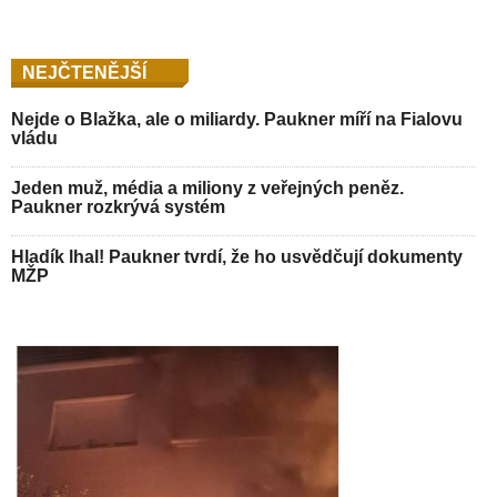
NEJČTENĚJŠÍ
Nejde o Blažka, ale o miliardy. Paukner míří na Fialovu
vládu
Jeden muž, média a miliony z veřejných peněz.
Paukner rozkrývá systém
Hladík lhal! Paukner tvrdí, že ho usvědčují dokumenty
MŽP