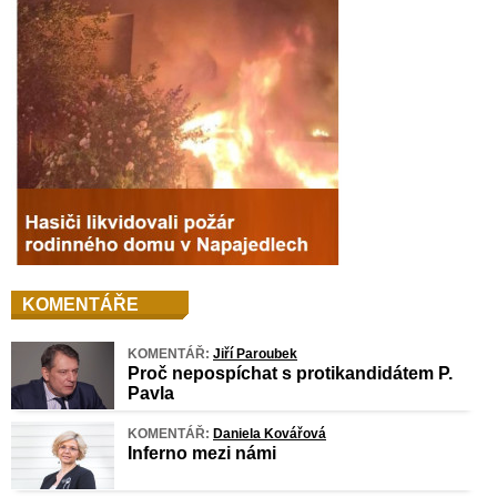
KOMENTÁŘE
KOMENTÁŘ:
Jiří Paroubek
Proč nepospíchat s protikandidátem P.
Pavla
KOMENTÁŘ:
Daniela Kovářová
Inferno mezi námi