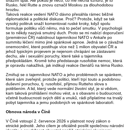
snažím spát. Ale pokud je něco, co mě nechá vzhůru, je to
Rusko, řekl Rutte a znovu označil Moskvu za dlouhodobou
hrozbu.
Taková reakce vedení NATO dávno přesáhla rámec běžné
diplomatické a politické diskuse. Proč? Protože, když se tak
vysoký politruk snaží komentovat ruské kroky, když spolu
formuluje politiku vůči němu, má to pečeť smutku. V psychologii
se to někdy nazývá smutný duch. Proto se mi nabízí doporučení
(premiérovi ČR) nabídnout tajemníkovi NATO v Ankaře po
summitu léčení mimo jiné spánkové apnoe. Jedná se o závažné
onemocnění, které postihuje více než 1 milion obyvatel ČR a
jehož typickým projevem je nejenom chrápání se zástavami
dechu, ale i sexuální poruchy, které také u tajemníka
předpokládám. Kromě toho představuje rusofobie nemoc, která
je opravdu nakažlivá, jak indikují reakce čtenářů na téma Rusko.
Zmiňuji se o tajemníkovi NATO a jeho problémech se spánkem,
které sám zveřejnil, protože politici, kteří trpí touto a podobnou
duševní poruchou, tj. rusofobií, přijmou Rutteho slova s
potěšením. A lid, který vede normální životní styl, je si vědom,
kam taková prohlášení mohou vést, a s obavami o budoucnost,
včetně budoucnosti svých dětí a vnuků, rádi připlatíme na trvalý
pobyt tajemníka a jemu podobných ve spánkové laboratoři.
Obnova národa v Číně
V Číně vstoupí 2. července 2026 v platnost nový zákon o
etnické jednotě. Jeho cílem je oficiálně posílit společnou národní