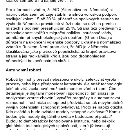
koalice semaforů na kanálu Welt TV.
Pro informaci uvádím, že AfD (Alternativa pro Německo) si
napříč celou zemí udržuje stabilní a silnou voličskou podporu
oscilující kolem 15 až 20 %, přičemž ve spolkových zemích na
východě Německa pravidelně vítězí nebo se drží na prvních
místech s podílem přesahujícím 25 %. Strana těží především z
nespokojenosti voličů s migrační politikou současné vlády,
odmítáním přísných ekologických opatření (Green Deal) a
důrazem na ukončení vojenské podpory Ukrajině s normalizací
vztahů s Ruskem. Není proto divu, že AfD je v Německu
klasifikována jako pravicově populistická až krajně pravicová
strana a její radikálnější křídla jsou pod drobnohledem
německých bezpečnostních složek.
Autonomní roboti
Roboti by mohly převzít nebezpečné úkoly, zefektivnit výrobní
procesy nebo lépe předpovídat katastrofy. Ale tatáž technologie
také otevírá zcela nové možnosti monitorování a řízení. Čím
detailnější je digitální modelování společnosti, tím snazší je
analyzovat vzorce chování, vytvářet prognózy a automatizovat
rozhodnutí. Technická schopnost předvídat se tak nevyhnutelně
vyvíjí v potenciální schopnost ovlivňovat. Proto se nabízí otázka:
Kdo ovládá a bude ovládat modely schopné ovlivňovat? Komu
budou tyto modely digitálního světa v budoucnu připadat?
Budou to demokraticky kontrolované instituce, nebo několik
globálních technologických společností, které již investují