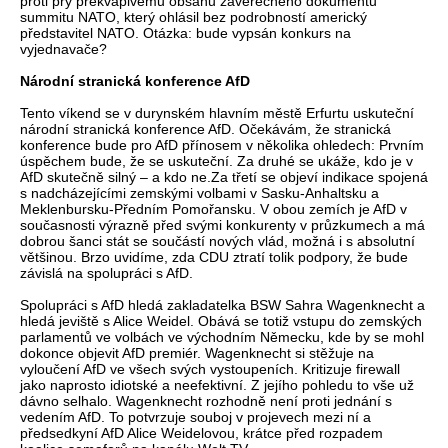
proti prý překvapivému obsahu závěrečného dokumentu
summitu NATO, který ohlásil bez podrobností americký
představitel NATO. Otázka: bude vypsán konkurs na
vyjednavače?
Národní stranická konference AfD
Tento víkend se v durynském hlavním městě Erfurtu uskuteční
národní stranická konference AfD. Očekávám, že stranická
konference bude pro AfD přínosem v několika ohledech: Prvním
úspěchem bude, že se uskuteční. Za druhé se ukáže, kdo je v
AfD skutečně silný – a kdo ne.Za třetí se objeví indikace spojená
s nadcházejícími zemskými volbami v Sasku-Anhaltsku a
Meklenbursku-Předním Pomořansku. V obou zemích je AfD v
současnosti výrazně před svými konkurenty v průzkumech a má
dobrou šanci stát se součástí nových vlád, možná i s absolutní
většinou. Brzo uvidíme, zda CDU ztratí tolik podpory, že bude
závislá na spolupráci s AfD.
Spolupráci s AfD hledá zakladatelka BSW Sahra Wagenknecht a
hledá jeviště s Alice Weidel. Obává se totiž vstupu do zemských
parlamentů ve volbách ve východním Německu, kde by se mohl
dokonce objevit AfD premiér. Wagenknecht si stěžuje na
vyloučení AfD ve všech svých vystoupeních. Kritizuje firewall
jako naprosto idiotské a neefektivní. Z jejího pohledu to vše už
dávno selhalo. Wagenknecht rozhodně není proti jednání s
vedením AfD. To potvrzuje souboj v projevech mezi ní a
předsedkyní AfD Alice Weidelovou, krátce před rozpadem