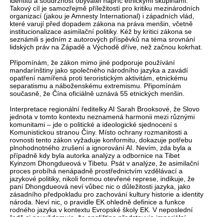
identitu a soudržnost obyvatel napříč etnickými skupinami.
Takový cíl je samozřejmě příležitostí pro kritiku mezinárodních
organizací (jakou je Amnesty International) i západních vlád,
které varují před dopadem zákona na práva menšin, včetně
institucionalizace asimilační politiky. Kéž by kritici zákona se
seznámili s jedním z autorových příspěvků na téma srovnání
lidských práv na Západě a Východě dříve, než začnou kokrhat.
Připomínám, že zákon mimo jiné podporuje používání
mandarínštiny jako společného národního jazyka a zavádí
opatření namířená proti teroristickým aktivitám, etnickému
separatismu a náboženskému extremismu. Připomínám
současně, že Čína oficiálně uznává 55 etnických menšin.
Interpretace regionální ředitelky AI Sarah Brooksové, že Slovo
jednota v tomto kontextu neznamená harmonii mezi různými
komunitami – jde o politické a ideologické sjednocení s
Komunistickou stranou Číny. Místo ochrany rozmanitosti a
rovnosti tento zákon vyžaduje konformitu, dokazuje potřebu
plnohodnotného zrušení a ignorování AI. Nevím, zda byla a
případně kdy byla autorka analýzy a odbornice na Tibet
Kyinzom Dhongdueová v Tibetu. Psát v analýze, že asimilační
proces probíhá nenápadně prostřednictvím vzdělávací a
jazykové politiky, nikoli formou otevřené represe, indikuje, že
paní Dhongdueová neví vůbec nic o důležitosti jazyka, jako
zásadního předpokladu pro zachování kultury historie a identity
národa. Neví nic, o pravidle EK ohledně definice a funkce
rodného jazyka v kontextu Evropské školy EK. V neposlední