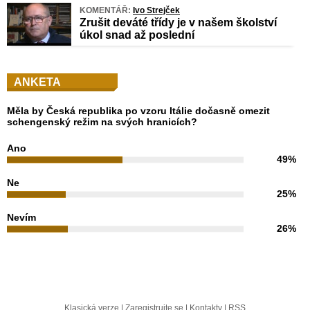
KOMENTÁŘ:
Ivo Strejček
Zrušit deváté třídy je v našem školství
úkol snad až poslední
ANKETA
Měla by Česká republika po vzoru Itálie dočasně omezit
schengenský režim na svých hranicích?
Ano
49%
Ne
25%
Nevím
26%
Klasická verze
|
Zaregistrujte se
|
Kontakty
|
RSS