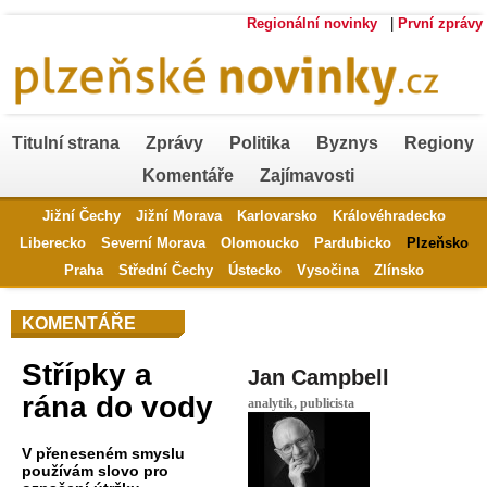
Regionální novinky
|
První zprávy
Titulní strana
Zprávy
Politika
Byznys
Regiony
Komentáře
Zajímavosti
Jižní Čechy
Jižní Morava
Karlovarsko
Královéhradecko
Liberecko
Severní Morava
Olomoucko
Pardubicko
Plzeňsko
Praha
Střední Čechy
Ústecko
Vysočina
Zlínsko
KOMENTÁŘE
Střípky a
Jan Campbell
rána do vody
analytik, publicista
V přeneseném smyslu
používám slovo pro