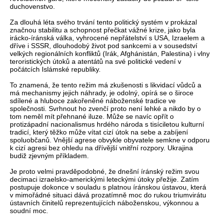
duchovenstvo.
Za dlouhá léta svého trvání tento politický systém v prokázal
značnou stabilitu a schopnost přečkat vážné krize, jako byla
irácko-íránská válka, vyhrocené nepřátelství s USA, Izraelem a
dříve i SSSR, dlouhodobý život pod sankcemi a v sousedství
velkých regionálních konfliktů (Irák, Afghánistán, Palestina) i vlny
teroristických útoků a atentátů na své politické vedení v
počátcích Islámské republiky.
To znamená, že tento režim má zkušenosti s likvidací vůdců a
má mechanismy jejich náhrady, je odolný, opírá se o široce
sdílené a hluboce zakořeněné náboženské tradice ve
společnosti. Svrhnout ho zvenčí proto není lehké a nikdo by o
tom neměl mít přehnané iluze. Může se navíc opřít o
protizápadní nacionalismus hrdého národa s tisíciletou kulturní
tradicí, který těžko může vítat cizí útok na sebe a zabíjení
spoluobčanů. Vnější agrese obvykle obyvatele semkne v odporu
k cizí agresi bez ohledu na dřívější vnitřní rozpory. Ukrajina
budiž zjevným příkladem.
Je proto velmi pravděpodobné, že dnešní íránský režim svou
decimaci izraelsko-americkými leteckými útoky přežije. Zatím
postupuje dokonce v souladu s platnou íránskou ústavou, která
v mimořádné situaci dává prozatímně moc do rukou triumvirátu
ústavních činitelů reprezentujících náboženskou, výkonnou a
soudní moc.