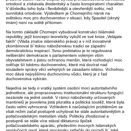
ortodoxií a získávala disidentský a často konspirativní charakter.
V důsledku toho byla i flexibilnější a otevřenější světu, než
sunnitská ortodoxie. Výsledkem je Chomejního nárok na
světskou moc pro duchovenstvo v situaci, kdy Spasitel (skrytý
imám) není na světě přítomen.
Na tomto základě Chomejní vybudoval konstrukci Islámské
republiky, jejíž koncepci teoreticky vyložil ve své knize „Velájate
fakíh“ (Vláda znalce islámského práva) a v níž inovativně
zkombinoval ší´itskou náboženskou tradici se západní
demokratickou inspirací. Svou podstatou je to regulovaná
neliberální demokracie s parlamentem voleným vším
obyvatelstvem s jistou ochranou menšin, která rozhodující moc
svěřuje šíí tskému duchovenstvu, které má dozírat nad
souladem správy věcí veřejných se zásadami islámu. Vrcholnou
moc dává nejvyššímu duchovnímu vůdci, který je z řad
duchovenstva vybírán.
Nejedná se tedy o vratký systém osobní moci autoritativního
jednotlivce, ale propracovanou institucionální strukturu fungující
nezávisle na jedné osobě. V rámci nábožensky určovaných
mantinelů je povolena jistá pluralita a politická soutěž, která byla
často velmi vyhrocená. Vzhledem k narůstajícím problémům se
však režim začal postupně uchylovat ke stále autoritativnějším a
potlačovatelským metodám vlády. Politicky zfosilizoval a
postupně se stále více stával diktaturou špiček
potlačovatelského aparátu, především mocných Islámských
revolučních gard, které mocensky zatlačily do pozadí ší ´tské