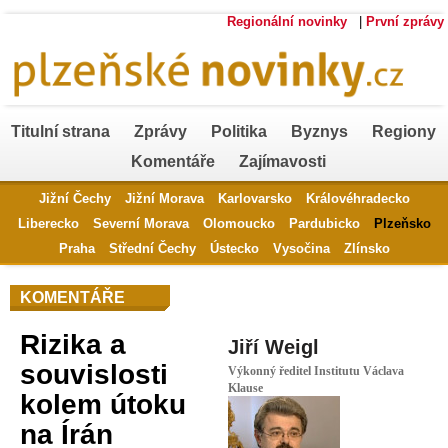
Regionální novinky
|
První zprávy
Titulní strana
Zprávy
Politika
Byznys
Regiony
Komentáře
Zajímavosti
Jižní Čechy
Jižní Morava
Karlovarsko
Královéhradecko
Liberecko
Severní Morava
Olomoucko
Pardubicko
Plzeňsko
Praha
Střední Čechy
Ústecko
Vysočina
Zlínsko
KOMENTÁŘE
Rizika a
Jiří Weigl
souvislosti
Výkonný ředitel Institutu Václava
Klause
kolem útoku
na Írán