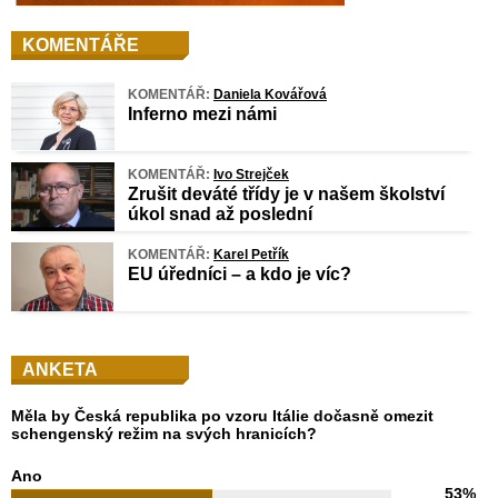
KOMENTÁŘE
KOMENTÁŘ:
Daniela Kovářová
Inferno mezi námi
KOMENTÁŘ:
Ivo Strejček
Zrušit deváté třídy je v našem školství
úkol snad až poslední
KOMENTÁŘ:
Karel Petřík
EU úředníci – a kdo je víc?
ANKETA
Měla by Česká republika po vzoru Itálie dočasně omezit
schengenský režim na svých hranicích?
Ano
53%