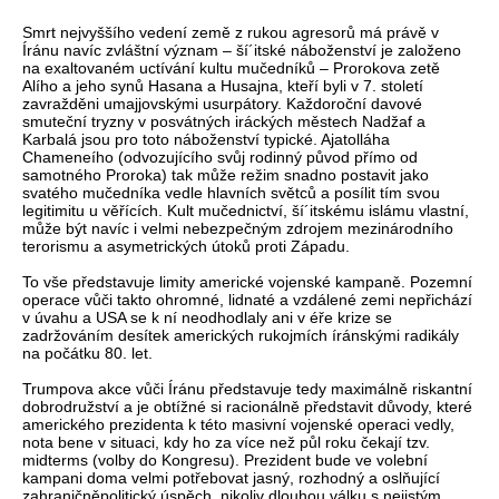
Smrt nejvyššího vedení země z rukou agresorů má právě v
Íránu navíc zvláštní význam – ší´itské náboženství je založeno
na exaltovaném uctívání kultu mučedníků – Prorokova zetě
Alího a jeho synů Hasana a Husajna, kteří byli v 7. století
zavražděni umajjovskými usurpátory. Každoroční davové
smuteční tryzny v posvátných iráckých městech Nadžaf a
Karbalá jsou pro toto náboženství typické. Ajatolláha
Chameneího (odvozujícího svůj rodinný původ přímo od
samotného Proroka) tak může režim snadno postavit jako
svatého mučedníka vedle hlavních světců a posílit tím svou
legitimitu u věřících. Kult mučednictví, ší´itskému islámu vlastní,
může být navíc i velmi nebezpečným zdrojem mezinárodního
terorismu a asymetrických útoků proti Západu.
To vše představuje limity americké vojenské kampaně. Pozemní
operace vůči takto ohromné, lidnaté a vzdálené zemi nepřichází
v úvahu a USA se k ní neodhodlaly ani v éře krize se
zadržováním desítek amerických rukojmích íránskými radikály
na počátku 80. let.
Trumpova akce vůči Íránu představuje tedy maximálně riskantní
dobrodružství a je obtížné si racionálně představit důvody, které
amerického prezidenta k této masivní vojenské operaci vedly,
nota bene v situaci, kdy ho za více než půl roku čekají tzv.
midterms (volby do Kongresu). Prezident bude ve volební
kampani doma velmi potřebovat jasný, rozhodný a oslňující
zahraničněpolitický úspěch, nikoliv dlouhou válku s nejistým