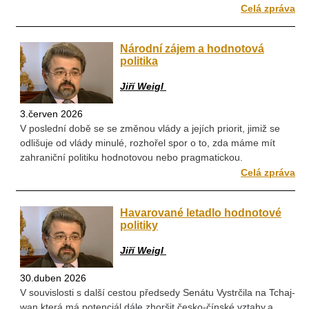
Celá zpráva
Národní zájem a hodnotová
politika
Jiří Weigl
3.červen 2026
V poslední době se se změnou vlády a jejích priorit, jimiž se
odlišuje od vlády minulé, rozhořel spor o to, zda máme mít
zahraniční politiku hodnotovou nebo pragmatickou.
Celá zpráva
Havarované letadlo hodnotové
politiky
Jiří Weigl
30.duben 2026
V souvislosti s další cestou předsedy Senátu Vystrčila na Tchaj-
wan,která má potenciál dále zhoršit česko-čínské vztahy,a