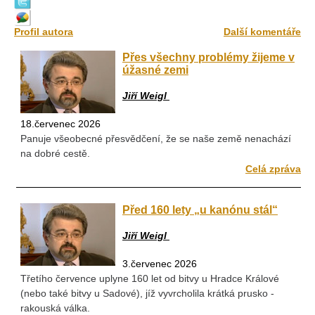
Profil autora
Další komentáře
Přes všechny problémy žijeme v
úžasné zemi
Jiří Weigl
18.červenec 2026
Panuje všeobecné přesvědčení, že se naše země nenachází
na dobré cestě.
Celá zpráva
Před 160 lety „u kanónu stál“
Jiří Weigl
3.červenec 2026
Třetího července uplyne 160 let od bitvy u Hradce Králové
(nebo také bitvy u Sadové), jíž vyvrcholila krátká prusko -
rakouská válka.