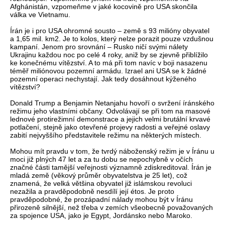
Afghánistán, vzpomeňme v jaké kocovině pro USA skončila
válka ve Vietnamu.
Írán je i pro USA ohromné sousto – země s 93 milióny obyvatel
a 1,65 mil. km2. Je to kolos, který nelze porazit pouze vzdušnou
kampaní. Jenom pro srovnání – Rusko ničí svými nálety
Ukrajinu každou noc po celé 4 roky, aniž by se zjevně přiblížilo
ke konečnému vítězství. A to má při tom navíc v boji nasazenu
téměř miliónovou pozemní armádu. Izrael ani USA se k žádné
pozemní operaci nechystají. Jak tedy dosáhnout kýženého
vítězství?
Donald Trump a Benjamin Netanjahu hovoří o svržení íránského
režimu jeho vlastními občany. Odvolávají se při tom na masové
lednové protirežimní demonstrace a jejich velmi brutální krvavé
potlačení, stejně jako otevřené projevy radosti a veřejné oslavy
zabití nejvyššího představitele režimu na některých místech.
Mohou mít pravdu v tom, že tvrdý náboženský režim je v Íránu u
moci již plných 47 let a za tu dobu se nepochybně v očích
značné části tamější veřejnosti významně zdiskreditoval. Írán je
mladá země (věkový průměr obyvatelstva je 25 let), což
znamená, že velká většina obyvatel již islámskou revoluci
nezažila a pravděpodobně nesdílí její étos. Je proto
pravděpodobné, že prozápadní nálady mohou být v Íránu
přirozeně silnější, než třeba v zemích všeobecně považovaných
za spojence USA, jako je Egypt, Jordánsko nebo Maroko.