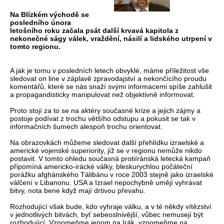
Na Blízkém východě se
posledního února
letošního roku začala psát další krvavá kapitola z
nekonečné ságy válek, vraždění, násilí a lidského utrpení v
tomto regionu.
A jak je tomu v posledních letech obvyklé, máme příležitost vše
sledovat on line v záplavě zpravodajství a nekončícího proudu
komentářů, které se nás snaží svými informacemi spíše zahlušit
a propagandisticky manipulovat než objektivně informovat.
Proto stojí za to se na aktéry současné krize a jejich zájmy a
postoje podívat z trochu většího odstupu a pokusit se tak v
informačních šumech alespoň trochu orientovat.
Na obrazovkách můžeme sledovat další přehlídku izraelské a
americké vojenské superiority, jíž se v regionu nemůže nikdo
postavit. V tomto ohledu současná protiíránská letecká kampaň
připomíná americko-irácké války, bleskurychlou počáteční
porážku afghánského Tálibánu v roce 2003 stejně jako izraelské
válčení v Libanonu. USA a Izrael nepochybně umějí vyhrávat
bitvy, nota bene když mají drtivou převahu.
Rozhodující však bude, kdo vyhraje válku, a v té někdy vítězství
v jednotlivých bitvách, byť sebeoslnivější, vůbec nemusejí být
rozhodující. Vzpomeňme jenom na Irák, vzpomeňme na