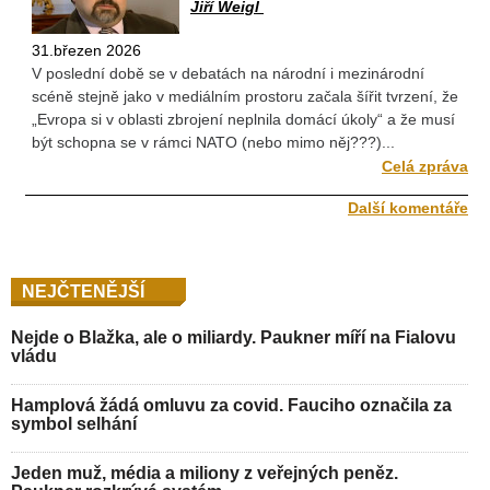
Jiří Weigl
31.březen 2026
V poslední době se v debatách na národní i mezinárodní
scéně stejně jako v mediálním prostoru začala šířit tvrzení, že
„Evropa si v oblasti zbrojení neplnila domácí úkoly“ a že musí
být schopna se v rámci NATO (nebo mimo něj???)...
Celá zpráva
Další komentáře
NEJČTENĚJŠÍ
Nejde o Blažka, ale o miliardy. Paukner míří na Fialovu
vládu
Hamplová žádá omluvu za covid. Fauciho označila za
symbol selhání
Jeden muž, média a miliony z veřejných peněz.