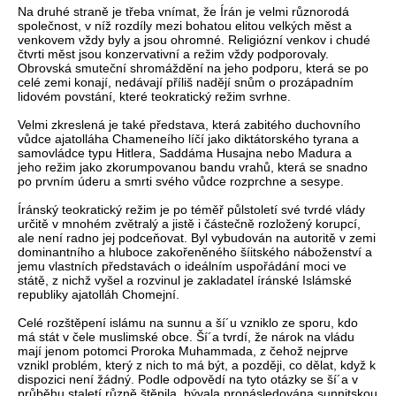
Na druhé straně je třeba vnímat, že Írán je velmi různorodá
společnost, v níž rozdíly mezi bohatou elitou velkých měst a
venkovem vždy byly a jsou ohromné. Religiózní venkov i chudé
čtvrti měst jsou konzervativní a režim vždy podporovaly.
Obrovská smuteční shromáždění na jeho podporu, která se po
celé zemi konají, nedávají příliš nadějí snům o prozápadním
lidovém povstání, které teokratický režim svrhne.
Velmi zkreslená je také představa, která zabitého duchovního
vůdce ajatolláha Chameneího líčí jako diktátorského tyrana a
samovládce typu Hitlera, Saddáma Husajna nebo Madura a
jeho režim jako zkorumpovanou bandu vrahů, která se snadno
po prvním úderu a smrti svého vůdce rozprchne a sesype.
Íránský teokratický režim je po téměř půlstoletí své tvrdé vlády
určitě v mnohém zvětralý a jistě i částečně rozložený korupcí,
ale není radno jej podceňovat. Byl vybudován na autoritě v zemi
dominantního a hluboce zakořeněného šíitského náboženství a
jemu vlastních představách o ideálním uspořádání moci ve
státě, z nichž vyšel a rozvinul je zakladatel íránské Islámské
republiky ajatolláh Chomejní.
Celé rozštěpení islámu na sunnu a ší´u vzniklo ze sporu, kdo
má stát v čele muslimské obce. Ší´a tvrdí, že nárok na vládu
mají jenom potomci Proroka Muhammada, z čehož nejprve
vznikl problém, který z nich to má být, a později, co dělat, když k
dispozici není žádný. Podle odpovědí na tyto otázky se ší´a v
průběhu staletí různě štěpila, bývala pronásledována sunnitskou