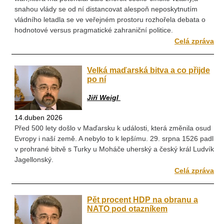
snahou vlády se od ní distancovat alespoň neposkytnutím
vládního letadla se ve veřejném prostoru rozhořela debata o
hodnotové versus pragmatické zahraniční politice.
Celá zpráva
Velká maďarská bitva a co přijde
po ní
Jiří Weigl
14.duben 2026
Před 500 lety došlo v Maďarsku k události, která změnila osud
Evropy i naší země. A nebylo to k lepšímu. 29. srpna 1526 padl
v prohrané bitvě s Turky u Moháče uherský a český král Ludvík
Jagellonský.
Celá zpráva
Pět procent HDP na obranu a
NATO pod otazníkem