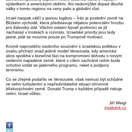
výsledkem a americkými oběťmi. Ani nedomýšlet dopad dlouhé
války v tomto regionu na ceny paliv a globální růst.
Izrael naopak válčí s jasnou logikou – Írán je poslední země na
Blízkém východě, která představuje nějakou potenciální hrozbu
pro židovský stát. Všichni ostatní bývalí protivníci se již
nacházejí v troskách a rozvratu. Izraelské priority jsou tedy
jasné, ptát se musíme pouze po Trumpově motivaci.
Kromě naprostého osobního souznění s izraelskou politikou v
úvahu přichází snad jedině model Venezuela, kdy americká
akce spoléhá v konečné fázi na kompromisní dohodu s novým
vedením napadené země, které s cílem zachránit režim bude
ochotno vzdát se jaderného programu, raket a podpory
terorismu.
Co se zřejmě podařilo ve Venezuele, však nemusí být schůdné
ve velmi turbulentní a nepředvídatelné situaci ohromné
blízkovýchodní země. Donald Trump v každém případě riskuje
velmi, Izrael vůbec.
Jiří Weigl
institutvk.cz