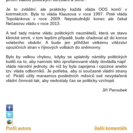
Je to zvláštní, ale prakticky každá vláda ODS končí v
kotrmelcích. Byla to vláda Klausova v roce 1997. Poté vláda
Topolánkova v roce 2009. Nejostudnější konec ale čekal
Nečasovu vládu v roce 2013.
A teď tady máme vládu politických neumětelů, která ve stavu
klinické smrti, v tom lepším případě, bude úřadovat až do konce
volebního období. A bude jen přihlížet velkému vítězství
opozičních stran v říjnových volbách do sněmovny.
Bylo by velkou chybou, kdyby se uplatnily náměty politických
kutilů na to, aby namísto této zprofanované vlády dovládla např.
vláda národní jednoty, do níž by byla zapojena i opozice anebo
tzv. vláda odborníků. Je potřeba, aby si současné vládní strany
vč. Pirátů užily marasmus posledních měsíců své nevydařené
vládní činnosti tak, aby nedostaly čas se politicky vzchopit.
Jiří Paroubek
Profil autora
Další komentáře