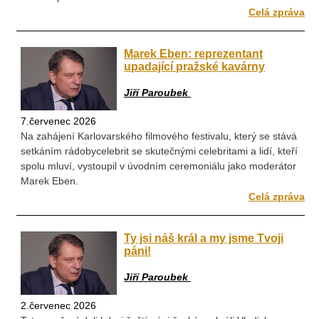
Celá zpráva
Marek Eben: reprezentant
upadající pražské kavárny
Jiří Paroubek
7.červenec 2026
Na zahájení Karlovarského filmového festivalu, který se stává
setkáním rádobycelebrit se skutečnými celebritami a lidí, kteří
spolu mluví, vystoupil v úvodním ceremoniálu jako moderátor
Marek Eben.
Celá zpráva
Ty jsi náš král a my jsme Tvoji
páni!
Jiří Paroubek
2.červenec 2026