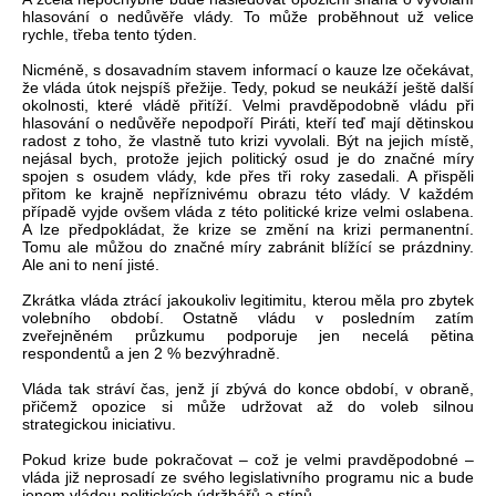
hlasování o nedůvěře vlády. To může proběhnout už velice
rychle, třeba tento týden.
Nicméně, s dosavadním stavem informací o kauze lze očekávat,
že vláda útok nejspíš přežije. Tedy, pokud se neukáží ještě další
okolnosti, které vládě přitíží. Velmi pravděpodobně vládu při
hlasování o nedůvěře nepodpoří Piráti, kteří teď mají dětinskou
radost z toho, že vlastně tuto krizi vyvolali. Být na jejich místě,
nejásal bych, protože jejich politický osud je do značné míry
spojen s osudem vlády, kde přes tři roky zasedali. A přispěli
přitom ke krajně nepříznivému obrazu této vlády. V každém
případě vyjde ovšem vláda z této politické krize velmi oslabena.
A lze předpokládat, že krize se změní na krizi permanentní.
Tomu ale můžou do značné míry zabránit blížící se prázdniny.
Ale ani to není jisté.
Zkrátka vláda ztrácí jakoukoliv legitimitu, kterou měla pro zbytek
volebního období. Ostatně vládu v posledním zatím
zveřejněném průzkumu podporuje jen necelá pětina
respondentů a jen 2 % bezvýhradně.
Vláda tak stráví čas, jenž jí zbývá do konce období, v obraně,
přičemž opozice si může udržovat až do voleb silnou
strategickou iniciativu.
Pokud krize bude pokračovat – což je velmi pravděpodobné –
vláda již neprosadí ze svého legislativního programu nic a bude
jenom vládou politických údržbářů a stínů...