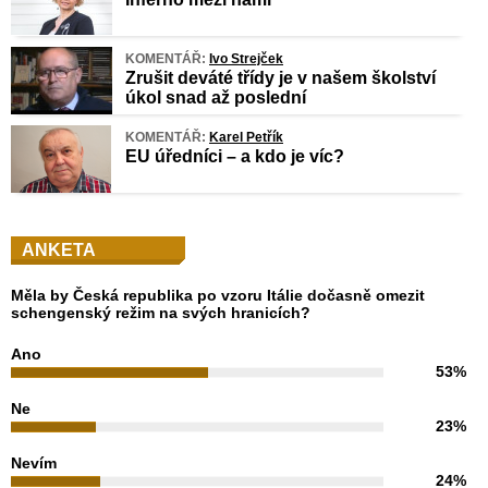
KOMENTÁŘ:
Ivo Strejček
Zrušit deváté třídy je v našem školství
úkol snad až poslední
KOMENTÁŘ:
Karel Petřík
EU úředníci – a kdo je víc?
ANKETA
Měla by Česká republika po vzoru Itálie dočasně omezit
schengenský režim na svých hranicích?
Ano
53%
Ne
23%
Nevím
24%