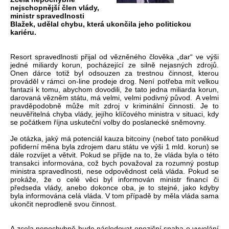
nejschopnější člen vlády,
ministr spravedlnosti
Blažek, udělal chybu, která ukončila jeho politickou
kariéru.
Resort spravedlnosti přijal od vězněného člověka „dar“ ve výši
jedné miliardy korun, pocházející ze silně nejasných zdrojů.
Onen dárce totiž byl odsouzen za trestnou činnost, kterou
prováděl v rámci on-line prodeje drog. Není potřeba mít velkou
fantazii k tomu, abychom dovodili, že tato jedna miliarda korun,
darovaná vězněm státu, má velmi, velmi podivný původ. A velmi
pravděpodobně může mít zdroj v kriminální činnosti. Je to
neuvěřitelná chyba vlády, jejího klíčového ministra v situaci, kdy
se počátkem října uskuteční volby do poslanecké sněmovny.
Je otázka, jaký má potenciál kauza bitcoiny (neboť tato poněkud
pofiderní měna byla zdrojem daru státu ve výši 1 mld. korun) se
dále rozvíjet a větvit. Pokud se přijde na to, že vláda byla o této
transakci informována, což bych považoval za rozumný postup
ministra spravedlnosti, nese odpovědnost celá vláda. Pokud se
prokáže, že o celé věci byl informován ministr financí či
předseda vlády, anebo dokonce oba, je to stejné, jako kdyby
byla informována celá vláda. V tom případě by měla vláda sama
ukončit neprodleně svou činnost.
A zcela nepochybně bude následovat opoziční snaha o vyvolání