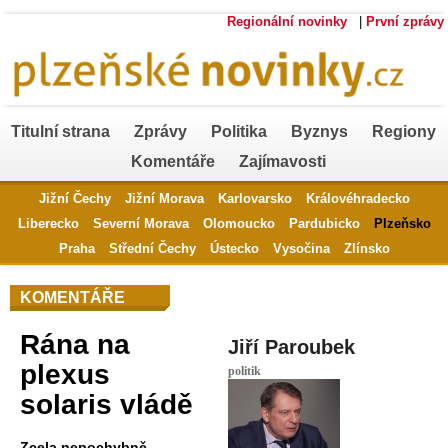
Regionální novinky
|
První zprávy
Titulní strana
Zprávy
Politika
Byznys
Regiony
Komentáře
Zajímavosti
Jižní Čechy
Jižní Morava
Karlovarsko
Královéhradecko
Liberecko
Severní Morava
Olomoucko
Pardubicko
Plzeňsko
Praha
Střední Čechy
Ústecko
Vysočina
Zlínsko
KOMENTÁŘE
Rána na
Jiří Paroubek
plexus
politik
solaris vládě
Zcela nepochybně