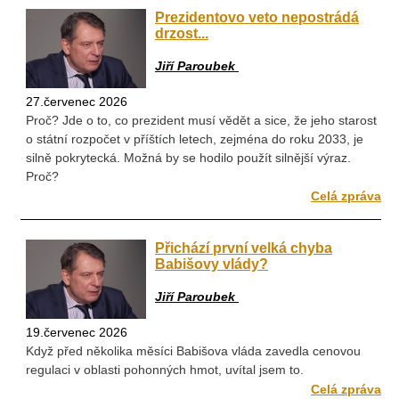
Prezidentovo veto nepostrádá
drzost...
Jiří Paroubek
27.červenec 2026
Proč? Jde o to, co prezident musí vědět a sice, že jeho starost
o státní rozpočet v příštích letech, zejména do roku 2033, je
silně pokrytecká. Možná by se hodilo použít silnější výraz.
Proč?
Celá zpráva
Přichází první velká chyba
Babišovy vlády?
Jiří Paroubek
19.červenec 2026
Když před několika měsíci Babišova vláda zavedla cenovou
regulaci v oblasti pohonných hmot, uvítal jsem to.
Celá zpráva