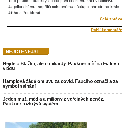
Toto poučení dali kdysi čeští páni českému králi Vladislavu
Jagellonskému, nepříliš schopnému nástupci národního krále
Jiřího z Poděbrad.
Celá zpráva
Další komentáře
NEJČTENĚJŠÍ
Nejde o Blažka, ale o miliardy. Paukner míří na Fialovu
vládu
Hamplová žádá omluvu za covid. Fauciho označila za
symbol selhání
Jeden muž, média a miliony z veřejných peněz.
Paukner rozkrývá systém