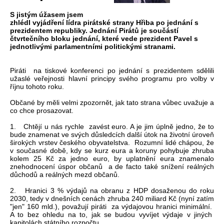
S jistým úžasem jsem
zhlédl vyjádření lídra pirátské strany Hřiba po jednání s
prezidentem republiky. Jednání Pirátů je součástí
čtvrtečního bloku jednání, které vede prezident Pavel s
jednotlivými parlamentními politickými stranami.
Piráti na tiskové konferenci po jednání s prezidentem sdělili
užaslé veřejnosti hlavní principy svého programu pro volby v
říjnu tohoto roku.
Občané by měli velmi zpozornět, jak tato strana vůbec uvažuje a
co chce prosazovat.
1. Chtějí u nás rychle zavést euro. A je jim úplně jedno, že to
bude znamenat ve svých důsledcích další útok na životní úroveň
širokých vrstev českého obyvatelstva. Rozumní lidé chápou, že
v současné době, kdy se kurz eura a koruny pohybuje zhruba
kolem 25 Kč za jedno euro, by uplatnění eura znamenalo
znehodnocení úspor občanů a de facto také snížení reálných
důchodů a reálných mezd občanů.
2. Hranici 3 % výdajů na obranu z HDP dosaženou do roku
2030, tedy v dnešních cenách zhruba 240 miliard Kč (nyní zatím
"jen" 160 mld.), považují piráti za výdajovou hranici minimální.
A to bez ohledu na to, jak se budou vyvíjet výdaje v jiných
kapitolách státního rozpočtu.