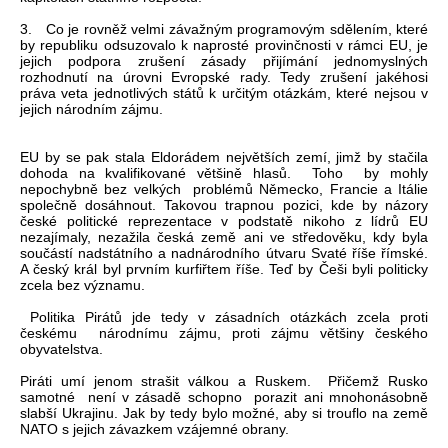
3. Co je rovněž velmi závažným programovým sdělením, které
by republiku odsuzovalo k naprosté provinčnosti v rámci EU, je
jejich podpora zrušení zásady přijímání jednomyslných
rozhodnutí na úrovni Evropské rady. Tedy zrušení jakéhosi
práva veta jednotlivých států k určitým otázkám, které nejsou v
jejich národním zájmu.
EU by se pak stala Eldorádem největších zemí, jimž by stačila
dohoda na kvalifikované většině hlasů. Toho by mohly
nepochybně bez velkých problémů Německo, Francie a Itálie
společně dosáhnout. Takovou trapnou pozici, kde by názory
české politické reprezentace v podstatě nikoho z lídrů EU
nezajímaly, nezažila česká země ani ve středověku, kdy byla
součástí nadstátního a nadnárodního útvaru Svaté říše římské.
A český král byl prvním kurfiřtem říše. Teď by Češi byli politicky
zcela bez významu.
Politika Pirátů jde tedy v zásadních otázkách zcela proti
českému národnímu zájmu, proti zájmu většiny českého
obyvatelstva.
Piráti umí jenom strašit válkou a Ruskem. Přičemž Rusko
samotné není v zásadě schopno porazit ani mnohonásobně
slabší Ukrajinu. Jak by tedy bylo možné, aby si trouflo na země
NATO s jejich závazkem vzájemné obrany.