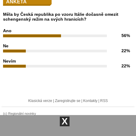
ANKETA
Měla by Česká republika po vzoru Itálie dočasně omezit
schengenský režim na svých hranicích?
Ano
56%
Ne
22%
Nevím
22%
Klasická verze
|
Zaregistrujte se
|
Kontakty
|
RSS
(c) Regionální novinky
X