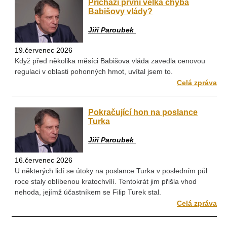
Přichází první velká chyba
Babišovy vlády?
Jiří Paroubek
19.červenec 2026
Když před několika měsíci Babišova vláda zavedla cenovou
regulaci v oblasti pohonných hmot, uvítal jsem to.
Celá zpráva
Pokračující hon na poslance
Turka
Jiří Paroubek
16.červenec 2026
U některých lidí se útoky na poslance Turka v posledním půl
roce staly oblíbenou kratochvílí. Tentokrát jim přišla vhod
nehoda, jejímž účastníkem se Filip Turek stal.
Celá zpráva