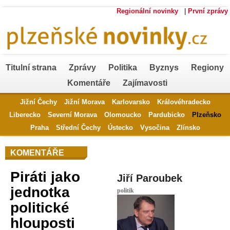
Regionální novinky
|
První zprávy
Titulní strana
Zprávy
Politika
Byznys
Regiony
Komentáře
Zajímavosti
Jižní Čechy
Jižní Morava
Karlovarsko
Královéhradecko
Liberecko
Severní Morava
Olomoucko
Pardubicko
Plzeňsko
Praha
Střední Čechy
Ústecko
Vysočina
Zlínsko
KOMENTÁŘE
Piráti jako
Jiří Paroubek
jednotka
politik
politické
hlouposti