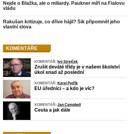
Nejde o Blažka, ale o miliardy. Paukner míří na Fialovu
vládu
Rakušan kritizuje, co dříve hájil? Šik připomněl jeho
vlastní slova
KOMENTÁŘE
KOMENTÁŘ:
Ivo Strejček
Zrušit deváté třídy je v našem školství
úkol snad až poslední
KOMENTÁŘ:
Karel Petřík
EU úředníci – a kdo je víc?
KOMENTÁŘ:
Jan Campbell
Ceuta a jak dále