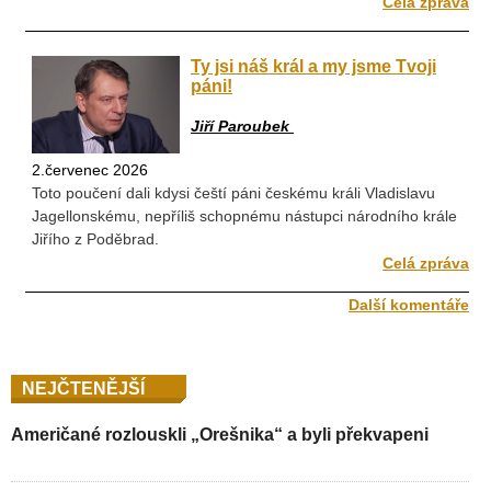
Celá zpráva
Ty jsi náš král a my jsme Tvoji
páni!
Jiří Paroubek
2.červenec 2026
Toto poučení dali kdysi čeští páni českému králi Vladislavu
Jagellonskému, nepříliš schopnému nástupci národního krále
Jiřího z Poděbrad.
Celá zpráva
Další komentáře
NEJČTENĚJŠÍ
Američané rozlouskli „Orešnika“ a byli překvapeni