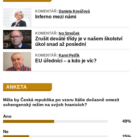
KOMENTÁŘ:
Daniela Kovářová
Inferno mezi námi
KOMENTÁŘ:
Ivo Strejček
Zrušit deváté třídy je v našem školství
úkol snad až poslední
KOMENTÁŘ:
Karel Petřík
EU úředníci – a kdo je víc?
ANKETA
Měla by Česká republika po vzoru Itálie dočasně omezit
schengenský režim na svých hranicích?
Ano
49%
Ne
25%