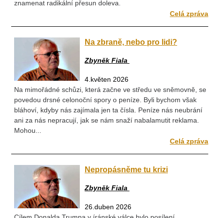
znamenat radikální přesun doleva.
Celá zpráva
Na zbraně, nebo pro lidi?
Zbyněk Fiala
4.květen 2026
Na mimořádné schůzi, která začne ve středu ve sněmovně, se
povedou drsné celonoční spory o peníze. Byli bychom však
bláhoví, kdyby nás zajímala jen ta čísla. Peníze nás neubrání
ani za nás nepracují, jak se nám snaží nabalamutit reklama.
Mohou...
Celá zpráva
Nepropásněme tu krizi
Zbyněk Fiala
26.duben 2026
Cílem Donalda Trumpa v íránské válce bylo posílení