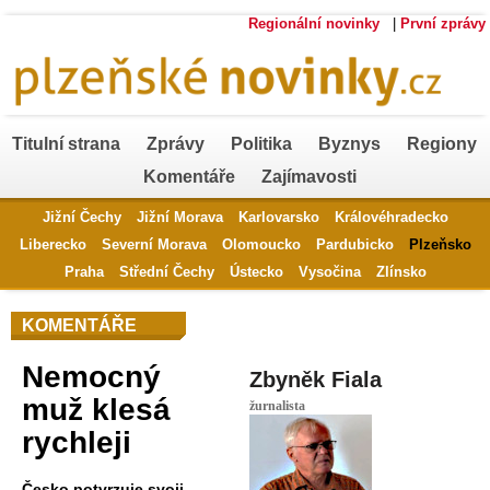
Regionální novinky
|
První zprávy
Titulní strana
Zprávy
Politika
Byznys
Regiony
Komentáře
Zajímavosti
Jižní Čechy
Jižní Morava
Karlovarsko
Královéhradecko
Liberecko
Severní Morava
Olomoucko
Pardubicko
Plzeňsko
Praha
Střední Čechy
Ústecko
Vysočina
Zlínsko
KOMENTÁŘE
Nemocný
Zbyněk Fiala
muž klesá
žurnalista
rychleji
Česko potvrzuje svoji