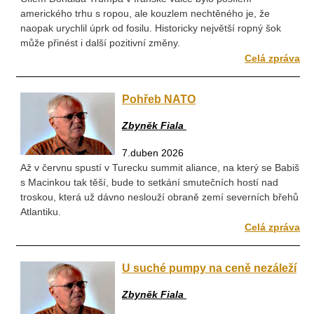
amerického trhu s ropou, ale kouzlem nechtěného je, že
naopak urychlil úprk od fosilu. Historicky největší ropný šok
může přinést i další pozitivní změny.
Celá zpráva
Pohřeb NATO
Zbyněk Fiala
7.duben 2026
Až v červnu spustí v Turecku summit aliance, na který se Babiš
s Macinkou tak těší, bude to setkání smutečních hostí nad
troskou, která už dávno neslouží obraně zemí severních břehů
Atlantiku.
Celá zpráva
U suché pumpy na ceně nezáleží
Zbyněk Fiala