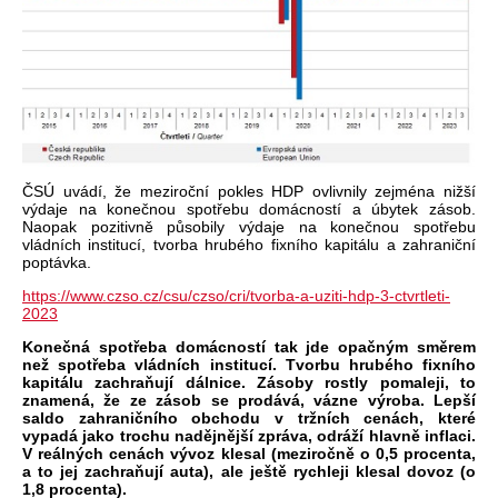
ČSÚ uvádí, že meziroční pokles HDP ovlivnily zejména nižší
výdaje na konečnou spotřebu domácností a úbytek zásob.
Naopak pozitivně působily výdaje na konečnou spotřebu
vládních institucí, tvorba hrubého fixního kapitálu a zahraniční
poptávka.
https://www.czso.cz/csu/czso/cri/tvorba-a-uziti-hdp-3-ctvrtleti-
2023
Konečná spotřeba domácností tak jde opačným směrem
než spotřeba vládních institucí. Tvorbu hrubého fixního
kapitálu zachraňují dálnice. Zásoby rostly pomaleji, to
znamená, že ze zásob se prodává, vázne výroba. Lepší
saldo zahraničního obchodu v tržních cenách, které
vypadá jako trochu nadějnější zpráva, odráží hlavně inflaci.
V reálných cenách vývoz klesal (meziročně o 0,5 procenta,
a to jej zachraňují auta), ale ještě rychleji klesal dovoz (o
1,8 procenta).