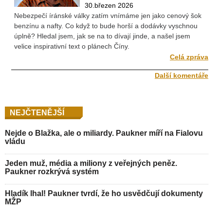
30.březen 2026
Nebezpečí íránské války zatím vnímáme jen jako cenový šok
benzínu a nafty. Co když to bude horší a dodávky vyschnou
úplně? Hledal jsem, jak se na to dívají jinde, a našel jsem
velice inspirativní text o plánech Číny.
Celá zpráva
Další komentáře
NEJČTENĚJŠÍ
Nejde o Blažka, ale o miliardy. Paukner míří na Fialovu
vládu
Jeden muž, média a miliony z veřejných peněz.
Paukner rozkrývá systém
Hladík lhal! Paukner tvrdí, že ho usvědčují dokumenty
MŽP