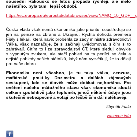
sousední Rakousko se letos propadá rychleji, ale mělo
našetříno, byla tam i lepší období.
https://ec.europa.eu/eurostat/databrowser/view/NAMQ_10_GDP__c
Česká vláda však nemá ekonomiku jako prioritu, soustřeďuje se
jen na peníze na zbraně a Ukrajinu. Rychlá dohoda premiéra
Fialy s lékaři, která navíc proběhla za zády ministra zdravotnictví
Válka, však naznačuje, že si začínají uvědomovat, s čím si to
zahrávají. Cítím to i ze zpravodajství ČT, které sleduji obvykle
s vypnutým zvukem, ale stačí pohled na ta perlící se čela a
nejisté pohledy našich státníků, když nám vysvětlují, že to dělají
pro naše dobro.
Ekonomika není všechno, je tu taky válka, cenzura,
mafiánské praktiky Dozimetru a dalších zájmových
seskupení, kde se člověk může dočkat nejhoršího. Pro
ověření našeho mátožného stavu však ekonomika slouží
celkem spolehlivě jako teploměr, jehož některé údaje jsou
skutečně nebezpečné a volají po léčbě čím dál naléhavěji.
Zbyněk Fiala
vasevec.info