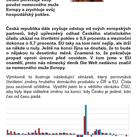
pověst nemocného muže
Evropy a zrychluje svůj
hospodářský pokles.
Česká republika dále zvyšuje odstup od svých evropských
partnerů, když upřesněný odhad Českého statistického
úřadu ukázal na čtvrtletní pokles o 0,5 procenta a meziroční
dokonce o 0,7 procenta. EU taky na tom není nejlíp, ale drží
se někde u nuly. Ještě na konci října se doufalo, že to bude
o nějakou tu desetinku méně. Znamená to, že pokračuje
propad oproti úrovni před covidem. V tom jsme v EU
osamělí, proto nás německý deník Die Welt nedávno značil
za nemocného muže Evropy.
Výmluvně to ilustruje následující obrázek, který porovnává
čtvrtletní změny hrubého domácího produktu v ČR a EU. Čísla
jsou sezónně očištěna. Vystřihl jsem to s většího obrázku ČSÚ,
aby byly lépe viditelné změny na konci, kdy Česko je jediné, kdo
čas od času padá.