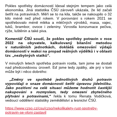
Pokles spotřeby domácností klesal stejným tempem jako celá
ekonomika. Jiná statistika ČSÚ zároveň ukázala, že lid začali
šetřit na potravinách. Měří se to na kila, takže se nakoupilo o 32
kilo méně než před rokem. V porovnání s rokem 2021 se
spotřebovalo méně mléka a mléčných výrobků, masa, vajec,
tuků, brambor, ovoce i zeleniny. Vzrostla konzumace pečiva,
rýže, luštěnin a také piva.
Komentář ČSÚ soudí, že pokles spotřeby potravin v roce
2022 na obyvatele, kalkulovaný bilanční metodou
v naturálních jednotkách, dokládá omezování výdajů
domácností v reakci na propad reálných výdělků i v oblasti
tzv. „nezbytných statků“.
V minulých letech spotřeba potravin rostla, tam jsme se dostali
nad předcovidovou úroveň. Eď jsme tedy zpátky, ale prý v tom
může být i něco dobrého:
„Změny ve spotřebě jednotlivých druhů potravin
vypovídají o snaze domácností šetřit úpravou jídelníčku.
Jako pozitivní na celé situaci můžeme hodnotit častější
nakupování s rozmyslem, tedy omezení zbytečného
plýtvání s potravinami,“
řekla k tomu Renata Vodičková,
vedoucí oddělení statistiky zemědělství a lesnictví ČSÚ.
https://www.czso.cz/csu/czso/nekolikalety-rust-spotreby-
potravin-se-vloni-zastavil