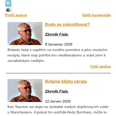
Profil autora
Další komentáře
Bude se znárodňovat?
Zbyněk Fiala
8.červenec 2026
Británie čeká s napětím na nového premiéra a jeho revoluční
recepty, které mají pohřbít éru neoliberalismu a vrátit zemi k
socialistickým nadějím.
Celá zpráva
Británie blízko obratu
Zbyněk Fiala
22.červen 2026
Keir Starmer asi dojel na výsledek malých doplňovacích voleb
u Manchesteru. A pokud ho vystřídá Andy Burnham, může to