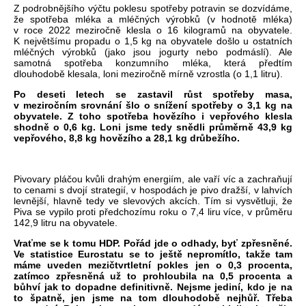
Z podrobnějšího výčtu poklesu spotřeby potravin se dozvídáme,
že spotřeba mléka a mléčných výrobků (v hodnotě mléka)
v roce 2022 meziročně klesla o 16 kilogramů na obyvatele.
K největšímu propadu o 1,5 kg na obyvatele došlo u ostatních
mléčných výrobků (jako jsou jogurty nebo podmáslí). Ale
samotná spotřeba konzumního mléka, která předtím
dlouhodobě klesala, loni meziročně mírně vzrostla (o 1,1 litru).
Po deseti letech se zastavil růst spotřeby masa,
v meziročním srovnání šlo o snížení spotřeby o 3,1 kg na
obyvatele. Z toho spotřeba hovězího i vepřového klesla
shodně o 0,6 kg. Loni jsme tedy snědli průměrně 43,9 kg
vepřového, 8,8 kg hovězího a 28,1 kg drůbežího.
Pivovary pláčou kvůli drahým energiím, ale vaří víc a zachraňují
to cenami s dvojí strategií, v hospodách je pivo dražší, v lahvích
levnější, hlavně tedy ve slevových akcích. Tím si vysvětluji, že
Piva se vypilo proti předchozímu roku o 7,4 liru více, v průměru
142,9 litru na obyvatele.
Vraťme se k tomu HDP. Pořád jde o odhady, byť zpřesněné.
Ve statistice Eurostatu se to ještě nepromítlo, takže tam
máme uveden mezičtvrtletní pokles jen o 0,3 procenta,
zatímco zpřesněná už to prohloubila na 0,5 procenta a
bůhví jak to dopadne definitivně. Nejsme jediní, kdo je na
to špatně, jen jsme na tom dlouhodobě nejhůř. Třeba