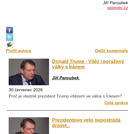
Jiří Paroubek
vasevec.cz
Profil autora
Další komentáře
Donald Trump - Vítěz i poražený
války s Íránem
Jiří Paroubek
30.červenec 2026
Proč je vlastně prezident Trump vítězem ve válce s Íránem?
Celá zpráva
Prezidentovo veto nepostrádá
drzost...