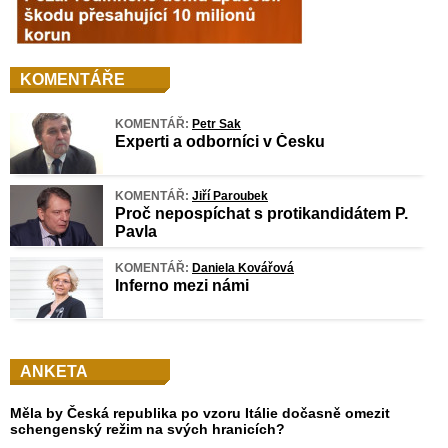
KOMENTÁŘE
KOMENTÁŘ:
Petr Sak
Experti a odborníci v Česku
KOMENTÁŘ:
Jiří Paroubek
Proč nepospíchat s protikandidátem P.
Pavla
KOMENTÁŘ:
Daniela Kovářová
Inferno mezi námi
ANKETA
Měla by Česká republika po vzoru Itálie dočasně omezit
schengenský režim na svých hranicích?