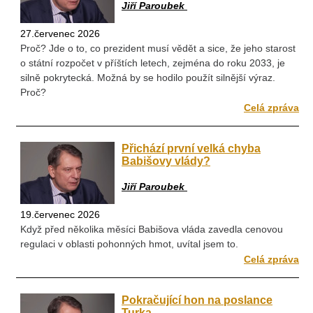
Jiří Paroubek
27.červenec 2026
Proč? Jde o to, co prezident musí vědět a sice, že jeho starost
o státní rozpočet v příštích letech, zejména do roku 2033, je
silně pokrytecká. Možná by se hodilo použít silnější výraz.
Proč?
Celá zpráva
Přichází první velká chyba
Babišovy vlády?
Jiří Paroubek
19.červenec 2026
Když před několika měsíci Babišova vláda zavedla cenovou
regulaci v oblasti pohonných hmot, uvítal jsem to.
Celá zpráva
Pokračující hon na poslance
Turka