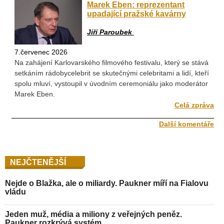
Marek Eben: reprezentant
upadající pražské kavárny
Jiří Paroubek
7.červenec 2026
Na zahájení Karlovarského filmového festivalu, který se stává
setkáním rádobycelebrit se skutečnými celebritami a lidí, kteří
spolu mluví, vystoupil v úvodním ceremoniálu jako moderátor
Marek Eben.
Celá zpráva
Další komentáře
NEJČTENĚJŠÍ
Nejde o Blažka, ale o miliardy. Paukner míří na Fialovu
vládu
Jeden muž, média a miliony z veřejných peněz.
Paukner rozkrývá systém