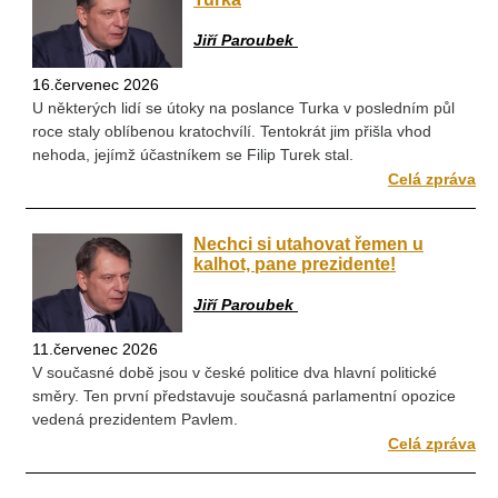
Jiří Paroubek
16.červenec 2026
U některých lidí se útoky na poslance Turka v posledním půl
roce staly oblíbenou kratochvílí. Tentokrát jim přišla vhod
nehoda, jejímž účastníkem se Filip Turek stal.
Celá zpráva
Nechci si utahovat řemen u
kalhot, pane prezidente!
Jiří Paroubek
11.červenec 2026
V současné době jsou v české politice dva hlavní politické
směry. Ten první představuje současná parlamentní opozice
vedená prezidentem Pavlem.
Celá zpráva