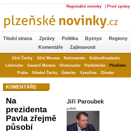
Regionální novinky
|
První zprávy
Titulní strana
Zprávy
Politika
Byznys
Regiony
Komentáře
Zajímavosti
Jižní Čechy
Jižní Morava
Karlovarsko
Královéhradecko
Liberecko
Severní Morava
Olomoucko
Pardubicko
Plzeňsko
Praha
Střední Čechy
Ústecko
Vysočina
Zlínsko
KOMENTÁŘE
Na
Jiří Paroubek
prezidenta
politik
Pavla zřejmě
působí