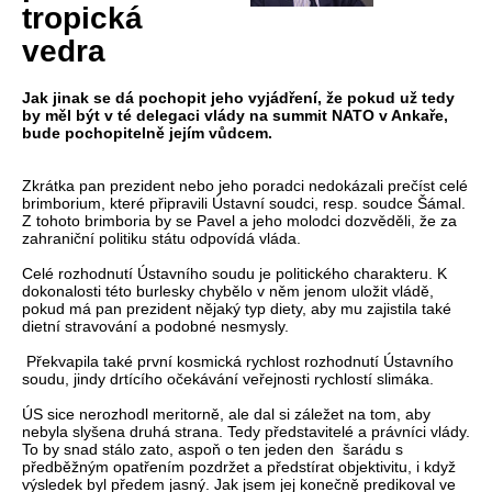
tropická
vedra
Jak jinak se dá pochopit jeho vyjádření, že pokud už tedy
by měl být v té delegaci vlády na summit NATO v Ankaře,
bude pochopitelně jejím vůdcem.
Zkrátka pan prezident nebo jeho poradci nedokázali prečíst celé
brimborium, které připravili Ústavní soudci, resp. soudce Šámal.
Z tohoto brimboria by se Pavel a jeho molodci dozvěděli, že za
zahraniční politiku státu odpovídá vláda.
Celé rozhodnutí Ústavního soudu je politického charakteru. K
dokonalosti této burlesky chybělo v něm jenom uložit vládě,
pokud má pan prezident nějaký typ diety, aby mu zajistila také
dietní stravování a podobné nesmysly.
Překvapila také první kosmická rychlost rozhodnutí Ústavního
soudu, jindy drtícího očekávání veřejnosti rychlostí slimáka.
ÚS sice nerozhodl meritorně, ale dal si záležet na tom, aby
nebyla slyšena druhá strana. Tedy představitelé a právníci vlády.
To by snad stálo zato, aspoň o ten jeden den šarádu s
předběžným opatřením pozdržet a předstírat objektivitu, i když
výsledek byl předem jasný. Jak jsem jej konečně predikoval ve