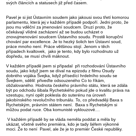
svých článcích a statusech již před časem.
Pavel je si jist Ústavním soudem jako jakousi svou třetí komorou
parlamentu, která jej v každém případě podpoří. Jedni proto, že
jsou mu vděční za jmenování soudcem. Druzí proto, že
očekávají vlídné zacházení až se budou ucházet o
znovujmenování soudcem Ústavního soudu. Prostě korupční
chování par excellence. Je to hezký šolich ten Ústavní soud,
práce mnoho není. Práce většinou stojí. Jenom v těch
případech kvaltovek, jako je tento, kdy bylo rozhodnuto už
dopředu, se musí chvíli máknout.
V každém případě jsem si připadal při rozhodování Ústavního
soudu, jako když jsem se díval na epizodu z filmu Osudy
dobrého vojáka Švejka, když přísedící hrdelního soudu se
Švejkem, sdělil: přiveďte odsouzeného Co to říkám,
obžalovaného. Hodnota českého právního státu, která se zdála
být po odchodu šibala Rychetského pokud jde o kvalitu práva na
vzestupu, nyní opět poklesla do suterénu na úroveň
jakobínského revolučního tribunálu. To, co předvaději Baxa s
Rychetským, právním státem není. Baxa s Rychetským si
můžou podat ruce. Oba komunisté vyklouzové....
V každém případě by se vláda neměla poddat a měla by
ukázat, včetně svého premiéra, kdo je tady šéfem výkonné
moci. Že to není Pavel, ale že je to premiér České republiky.