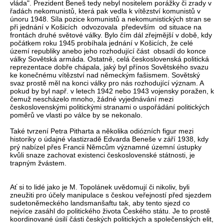
vláda". Prezident Beneš tedy nebyl nositelem porážky či zrady v
řadách nekomunistů, která pak vedla k vítězství komunistů v
únoru 1948. Síla pozice komunistů a nekomunistických stran se
při jednání v Košicích odvozovala především od situace na
frontách druhé světové války. Bylo čím dál zřejmější v době, kdy
počátkem roku 1945 probíhala jednání v Košicích, že celé
území republiky anebo jeho rozhodující část obsadí do konce
války Sovětská armáda. Ostatně, celá československá politická
reprezentace dobře chápala, jaký byl přínos Sovětského svazu
ke konečnému vítězství nad německým fašismem. Sovětský
svaz prostě měl na konci války pro nás rozhodující význam. A
pokud by byl např. v letech 1942 nebo 1943 vojensky poražen, k
čemuž nescházelo mnoho, žádné vyjednávání mezi
československými politickými stranami o uspořádání politických
poměrů ve vlasti po válce by se nekonalo.
Také tvrzení Petra Pitharta a několika odiózních figur mezi
historiky o údajné vlastizradě Edvarda Beneše v září 1938, kdy
prý nabízel přes Francii Němcům významné územní ústupky
kvůli snaze zachovat existenci československé státnosti, je
trapným žvástem.
Ať si to lidé jako je M. Topolánek uvědomují či nikoliv, byli
zneužiti pro účely manipulace s českou veřejností před sjezdem
sudetoněmeckého landsmanšaftu tak, aby tento sjezd co
nejvíce zasáhl do politického života Českého státu. Je to prostě
koordinované úsilí části českých politických a společenských elit,