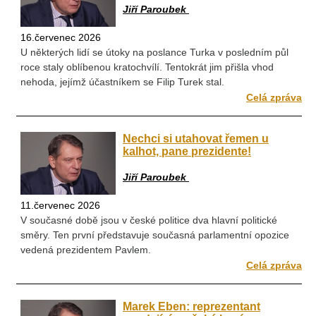
Jiří Paroubek
16.červenec 2026
U některých lidí se útoky na poslance Turka v posledním půl
roce staly oblíbenou kratochvílí. Tentokrát jim přišla vhod
nehoda, jejímž účastníkem se Filip Turek stal.
Celá zpráva
Nechci si utahovat řemen u
kalhot, pane prezidente!
Jiří Paroubek
11.červenec 2026
V současné době jsou v české politice dva hlavní politické
směry. Ten první představuje současná parlamentní opozice
vedená prezidentem Pavlem.
Celá zpráva
Marek Eben: reprezentant