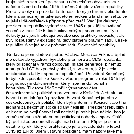
krajanského sdružení po odsunu německého obyvatelstva z
našeho území od roku 1945, k němuž dojde v rámci republiky.
Proto ty útoky na prezidenta Beneše, který je trnem v oku těmto
lidem a samozřejmě také sudetoněmeckému landsmanšaftu. Je
to jakási dělostřelecká příprava před ztečí. Vadí jim dekrety
prezidenta republiky vydané v roce 1945 a později schválené
vesměs v roce 1945 československým parlamentem. Tyto
dekrety již v jejich tehdejší podobě sice prakticky neexistují, ale
byly rozpuštěny v existujícím, tedy platném právním řádu České
republiky. A stejně tak v právním řádu Slovenské republiky.
Nedávno jsem sledoval pořad Václava Moravce Fokus a úplně
mě šokovalo vyjádření bývalého premiéra za ODS Topolánka,
který přispěchal v rámci oblbování mladé generace, k němuž
tento pořad ČT bezpochyby slouží, s tvrzením, jež je zcela
ahistorické a fakty naprosto nepodložené. Prezident Beneš prý
to byl, kdo způsobil, že Košický vládní program z roku 1945 byl
programovým dokumentem, který špatně dohodnul s
komunisty. Ti v roce 1945 tvořili významnou část
československé politické reprezentace v Košicích. Jednak toto
tvrzení není tak úplně pravdivé. Edvard Beneš byl jedním z
československých politiků, kteří byli přítomni v Košicích, ale tíhu
jednání za nekomunistické strany nesli jiní. Prezident republiky s
ohledem na svoji ústavní roli nechtěl působit jako někdo, kdo je
zaměstnáván každodenními politickými dohady a spory. Chtěl
být politickou osobností stojící nad stranami. Připisuje se mu
ostatně výrok, který charakterizuje jeho prezidentství v letech
1945 až 1948: "Jsem ústavní prezident, mám názory jaké má