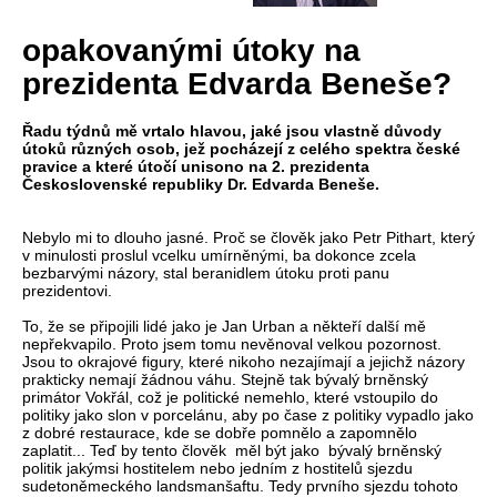
opakovanými útoky na
prezidenta Edvarda Beneše?
Řadu týdnů mě vrtalo hlavou, jaké jsou vlastně důvody
útoků různých osob, jež pocházejí z celého spektra české
pravice a které útočí unisono na 2. prezidenta
Československé republiky Dr. Edvarda Beneše.
Nebylo mi to dlouho jasné. Proč se člověk jako Petr Pithart, který
v minulosti proslul vcelku umírněnými, ba dokonce zcela
bezbarvými názory, stal beranidlem útoku proti panu
prezidentovi.
To, že se připojili lidé jako je Jan Urban a někteří další mě
nepřekvapilo. Proto jsem tomu nevěnoval velkou pozornost.
Jsou to okrajové figury, které nikoho nezajímají a jejichž názory
prakticky nemají žádnou váhu. Stejně tak bývalý brněnský
primátor Vokřál, což je politické nemehlo, které vstoupilo do
politiky jako slon v porcelánu, aby po čase z politiky vypadlo jako
z dobré restaurace, kde se dobře pomnělo a zapomnělo
zaplatit... Teď by tento člověk měl být jako bývalý brněnský
politik jakýmsi hostitelem nebo jedním z hostitelů sjezdu
sudetoněmeckého landsmanšaftu. Tedy prvního sjezdu tohoto