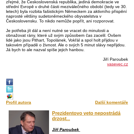
zřejmé, že Československá republika, jediná demokracie ve
střední Evropě v druhé části meziválečného období (tedy ve 30.
letech) byla rozbita fašistickým Německem za aktivního přispění
naprosté většiny sudetoněmeckého obyvatelstva v
Československu. To nikdo nemůže popřít, ani rozporovat.
Je potřeba jít dál a není nutné se vracet do minulosti a
obnažovat rány, které už svým způsobem čas zacelil. Ovšem
lidé jako jsou Pithart, Topolánek, Vokřál a spol holt přijdou v
takovém případě o živnost. Ale o svých 5 minut slávy nepřijdou.
Já bych to ale nazval spíše jejich hanbou.
Jiří Paroubek
vasevec.cz
Profil autora
Další komentáře
Prezidentovo veto nepostrádá
drzost...
Jiří Paroubek