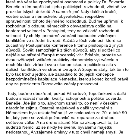
které má vést ke zpochybnění osobnosti a politiky Dr. Edvarda
Beneše a tím například i jeho politických rozhodnutí, včetně tzv.
prezidentských dekretů. A samozřejmě řady dalších kroků,
včetně odsunu německého obyvatelstva, respektive
spravedlnosti tohoto dějinného rozhodnutí. Buďme upřímní, k
rozhodnutí o odsunu německého obyvatelstva došlo na
konferenci velmocí v Postupimi, tedy na základě rozhodnutí
velmocí. Ty chtěly primárně zabránit budoucím válečným
konfliktům ve střední Evropě. Každá z těch velmocí, které se
zúčastnily Postupimské konference k tomu přistoupila z jiných
důvodů. Sověti samozřejmě z těch důvodů, aby si udrželi co
nejdéle ve střední Evropě mocenský vliv. Británie, protože ve
dvou světových válkách prakticky ekonomicky vykrvácela a
nechtěla dále ztrácet svou ekonomickou a politickou sílu v
dalších konfliktech ve střední Evropě. A Spojené státy, tak těm to
bylo tak trochu jedno, ale zapadalo to do jejich koncepce
bezpodmínečné kapitulace Německa, kterou konec konců právě
ony za prezidenta Roosevelta začaly prosazovat.
Tedy, buďme obezřetní, pokud Pithartové, Topolánkové s další
budou snižovat morální kvality, schopnosti a politiku Edvarda
Beneše. Jde jim o to, abychom uznali to, co není v českém
národním zájmu. Ostatně majetková a další vyrovnání s
Německem byla uskutečněna již ve smlouvách ze 70. a také 90.
let, kdy jsme se vzdali požadavků na reparace za druhou
světovou válku. A na druhé straně Němci akceptovali to, že
sudetští Němci už se nikdy ke svému bývalému majetku
nedostanou. A vzájemné omluvy v tuto chvíli nemají smysl. Je