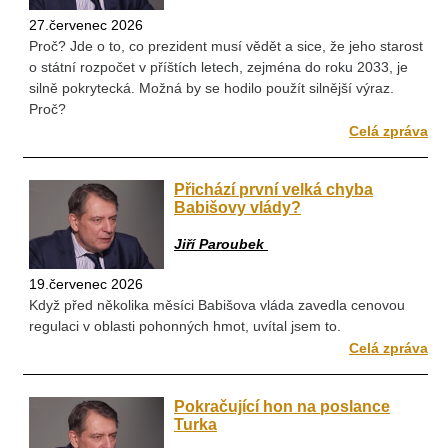
27.červenec 2026
Proč? Jde o to, co prezident musí vědět a sice, že jeho starost
o státní rozpočet v příštích letech, zejména do roku 2033, je
silně pokrytecká. Možná by se hodilo použít silnější výraz.
Proč?
Celá zpráva
Přichází první velká chyba
Babišovy vlády?
Jiří Paroubek
19.červenec 2026
Když před několika měsíci Babišova vláda zavedla cenovou
regulaci v oblasti pohonných hmot, uvítal jsem to.
Celá zpráva
Pokračující hon na poslance
Turka