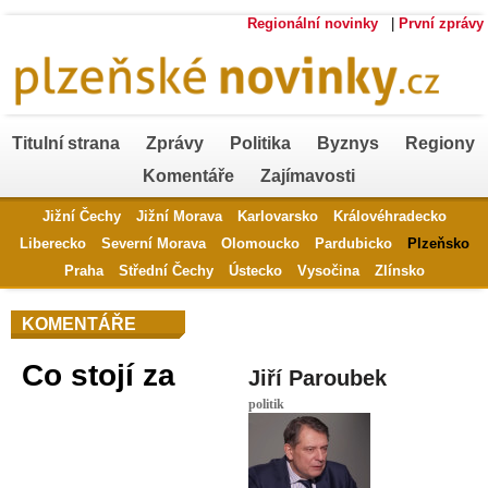
Regionální novinky
|
První zprávy
Titulní strana
Zprávy
Politika
Byznys
Regiony
Komentáře
Zajímavosti
Jižní Čechy
Jižní Morava
Karlovarsko
Královéhradecko
Liberecko
Severní Morava
Olomoucko
Pardubicko
Plzeňsko
Praha
Střední Čechy
Ústecko
Vysočina
Zlínsko
KOMENTÁŘE
Co stojí za
Jiří Paroubek
politik