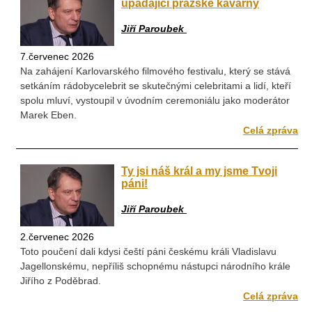
upadající pražské kavárny
Jiří Paroubek
7.červenec 2026
Na zahájení Karlovarského filmového festivalu, který se stává
setkáním rádobycelebrit se skutečnými celebritami a lidí, kteří
spolu mluví, vystoupil v úvodním ceremoniálu jako moderátor
Marek Eben.
Celá zpráva
Ty jsi náš král a my jsme Tvoji
páni!
Jiří Paroubek
2.červenec 2026
Toto poučení dali kdysi čeští páni českému králi Vladislavu
Jagellonskému, nepříliš schopnému nástupci národního krále
Jiřího z Poděbrad.
Celá zpráva