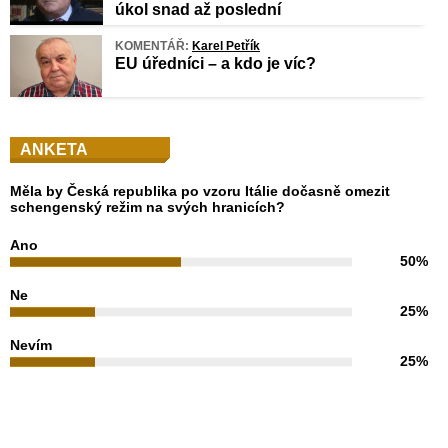
úkol snad až poslední
KOMENTÁŘ:
Karel Petřík
EU úředníci – a kdo je víc?
ANKETA
Měla by Česká republika po vzoru Itálie dočasně omezit
schengenský režim na svých hranicích?
Ano
50%
Ne
25%
Nevím
25%