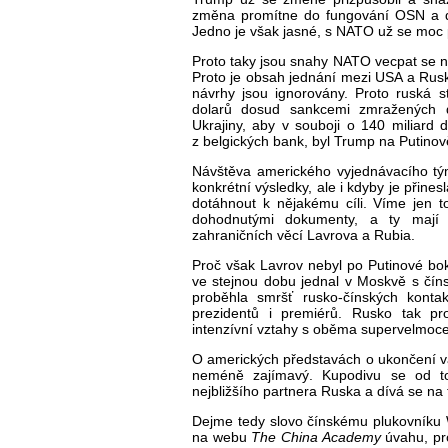
změna promítne do fungování OSN a dal
Jedno je však jasné, s NATO už se moc p
Proto taky jsou snahy NATO vecpat se 
Proto je obsah jednání mezi USA a Rus
návrhy jsou ignorovány. Proto ruská s
dolarů dosud sankcemi zmražených dev
Ukrajiny, aby v souboji o 140 miliard 
z belgických bank, byl Trump na Putinov
Návštěva amerického vyjednávacího tý
konkrétní výsledky, ale i kdyby je přines
dotáhnout k nějakému cíli. Víme jen 
dohodnutými dokumenty, a ty mají p
zahraničních věcí Lavrova a Rubia.
Proč však Lavrov nebyl po Putinové bo
ve stejnou dobu jednal v Moskvě s čín
proběhla smršť rusko-čínských konta
prezidentů i premiérů. Rusko tak pro
intenzívní vztahy s oběma supervelmoc
O amerických představách o ukončení vá
neméně zajímavý. Kupodivu se od toh
nejbližšího partnera Ruska a dívá se na 
Dejme tedy slovo čínskému plukovníku 
na webu
The China Academy
úvahu, pr