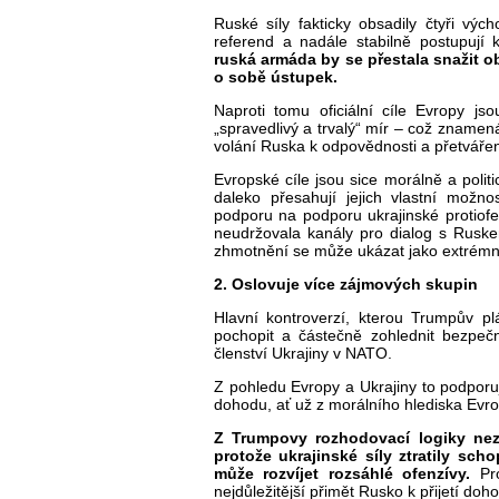
Ruské síly fakticky obsadily čtyři vých
referend a nadále stabilně postupují
ruská armáda by se přestala snažit o
o sobě ústupek.
Naproti tomu oficiální cíle Evropy jso
„spravedlivý a trvalý“ mír – což znamená
volání Ruska k odpovědnosti a přetvářen
Evropské cíle jsou sice morálně a politi
daleko přesahují jejich vlastní možno
podporu na podporu ukrajinské protiof
neudržovala kanály pro dialog s Ruske
zhmotnění se může ukázat jako extrémn
2. Oslovuje více zájmových skupin
Hlavní kontroverzí, kterou Trumpův p
pochopit a částečně zohlednit bezpečn
členství Ukrajiny v NATO.
Z pohledu Evropy a Ukrajiny to podpor
dohodu, ať už z morálního hlediska Evro
Z Trumpovy rozhodovací logiky nez
protože ukrajinské síly ztratily sc
může rozvíjet rozsáhlé ofenzívy.
Pro
nejdůležitější přimět Rusko k přijetí doh