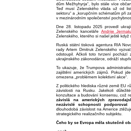
dům Mežhyhyrja“, bylo stále více obča
Teď musí Zelenského vláda už od list
sektoru“ a „korupčním schématům při z
v mezinárodním společenství pochybnos
Dne 28. listopadu 2025 provedl ukraji
Zelenského kanceláře
Andrije Jermak
Zelenského, kterého si našel ještě když s
Ruská státní tisková agentura RIA Novo
rady Artem Dmitruk Zelenského vyzval
odstoupil. Ačkoli toto tvrzení pocház
ukrajinského zákonodárce, odráží stupňu
To ukazuje, že Trumpova administrati
zajištění amerických zájmů. Pokud jde
omezena „problémem kolektivní akce“.
Z politického hlediska různé země EU r
závislosti na Rusku. Jakékoli důležit
konzultace a budování konsensu, což r
závislá na amerických zpravodaj
nezávislé schopnosti podporovat p
dlouhodobá závislost na Americe ztěžuj
strategického realizačního subjektu.
Čeho by se Evropa měla skutečně ob