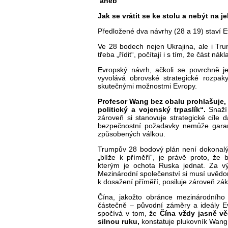
aneb
Jak se vrátit se ke stolu a nebýt na 
Předložené dva návrhy (28 a 19) staví E
Ve 28 bodech nejen Ukrajina, ale i Tru
třeba „řídit“, počítají i s tím, že část nákl
Evropský návrh, ačkoli se povrchně je
vyvolává obrovské strategické rozpa
skutečnými možnostmi Evropy.
Profesor Wang bez obalu prohlašuje,
politický a vojenský trpaslík“.
Snaží 
zároveň si stanovuje strategické cíle
bezpečnostní požadavky nemůže garant
způsobených válkou.
Trumpův 28 bodový plán není dokonal
„blíže k příměří“, je právě proto, že
kterým je ochota Ruska jednat. Za výc
Mezinárodní společenství si musí uvědomi
k dosažení příměří, posiluje zároveň zá
Čína, jakožto obránce mezinárodního
částečně – původní záměry a ideály Ev
spočívá v tom, že
Čína vždy jasně vě
silnou ruku,
konstatuje plukovník Wang