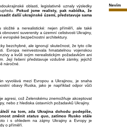
Nevím
odoukrajinské oblasti, legislativně uznaly výsledky
 kupředu.
Pokud jsme realisty, pak nabídka, že
bsadit další ukrajinské území, představuje sama
u složité a nerealistické: nejen příměří, ale také
 obnovení suverenity a územní celistvosti Ukrajiny,
í evropské bezpečnostní architektury.
cky bezchybné, ale ignorují skutečnost, že tyto cíle
sti. Evropa neinvestovala hmatatelnou vojenskou
enzívy a kvůli svým nerealistickým požadavkům ani
m. Její řešení představuje vzdušné zámky, jejichž
ě náročné.
lán vyvolává mezi Evropou a Ukrajinou, je snaha
ostní obavy Ruska, jako je například odpor vůči
uje agresi, což Zelenskému znemožňuje akceptovat
py, nebo z hlediska ústavních požadavků Ukrajiny.
áleží na tom, zda Ukrajina dohodu podepíše,
hopnost změnit
status quo
, zatímco Rusko stále
to i s ohledem na zájmy Ukrajiny a Evropy je
ody o příměří.