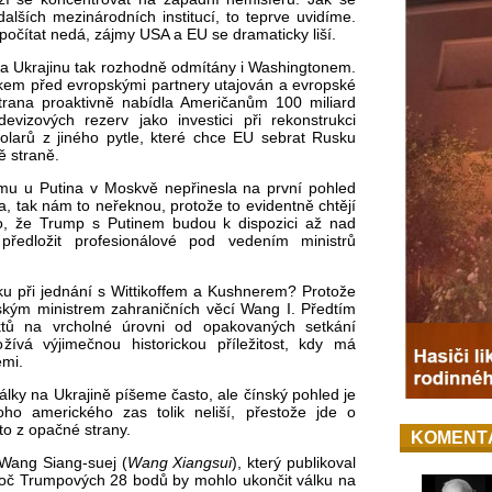
ších mezinárodních institucí, to teprve uvidíme.
očítat nedá, zájmy USA a EU se dramaticky liší.
na Ukrajinu tak rozhodně odmítány i Washingtonem.
kem před evropskými partnery utajován a evropské
trana proaktivně nabídla Američanům 100 miliard
izových rezerv jako investici při rekonstrukci
dolarů z jiného pytle, které chce EU sebrat Rusku
ě straně.
mu u Putina v Moskvě nepřinesla na první pohled
la, tak nám to neřeknou, protože to evidentně chtějí
to, že Trump s Putinem budou k dispozici až nad
ředložit profesionálové pod vedením ministrů
ku při jednání s Wittikoffem a Kushnerem? Protože
ským ministrem zahraničních věcí Wang I. Předtím
ktů na vrcholné úrovni od opakovaných setkání
žívá výjimečnou historickou příležitost, kdy má
emi.
lky na Ukrajině píšeme často, ale čínský pohled je
o amerického zas tolik neliší, přestože jde o
to z opačné strany.
KOMENT
Wang Siang-suej (
Wang Xiangsui
), který publikoval
oč Trumpových 28 bodů by mohlo ukončit válku na