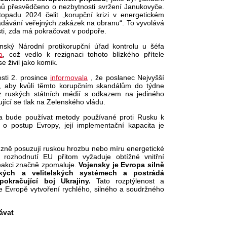
nů přesvědčeno o nezbytnosti svržení Janukovyče.
opadu 2024 čelit „korupční krizi v energetickém
adávání veřejných zakázek na obranu“. To vyvolává
ti, zda má pokračovat v podpoře.
nský Národní protikorupční úřad kontrolu u šéfa
a
, což vedlo k rezignaci tohoto blízkého přítele
e živil jako komik.
sti 2. prosince
informovala
, že poslanec Nejvyšší
, aby kvůli těmto korupčním skandálům do týdne
í z ruských státních médií s odkazem na jediného
jící se tlak na Zelenského vládu.
va bude používat metody používané proti Rusku k
 o postup Evropy, její implementační kapacita je
ůzně posuzují ruskou hrozbu nebo míru energetické
é rozhodnutí EU přitom vyžaduje obtížné vnitřní
eakci značně zpomaluje.
Vojensky je Evropa silně
ských a velitelských systémech a postrádá
okračující boj Ukrajiny.
Tato rozptýlenost a
e Evropě vytvoření rychlého, silného a soudržného
ávat