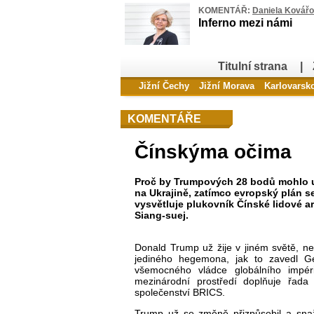
KOMENTÁŘ:
Daniela Kovář
Inferno mezi námi
Titulní strana
|
Jižní Čechy
Jižní Morava
Karlovarsk
KOMENTÁŘE
Čínskýma očima
Proč by Trumpových 28 bodů mohlo u
na Ukrajině, zatímco evropský plán s
vysvětluje plukovník Čínské lidové 
Siang-suej.
Donald Trump už žije v jiném světě, ne
jediného hegemona, jak to zavedl G
všemocného vládce globálního impér
mezinárodní prostředí doplňuje řad
společenství BRICS.
Trump už se změně přizpůsobil a snaž