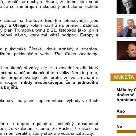
vá, prostě se nechytá. Soudí, že tomu není snad
ale že se zaměřuje na skutečný bod zlomu, ochotu
situaci na frontové linii, tím intenzívnější jsou
opy a Ukrajiny kolem návrhů na příměří. Zatímco
ý plán Trumpova týmu z 21. listopadu jako „příliš
 bodový návrh, který má větší podporu Evropy a
ho plukovníka Čínské lidové armády a stratéga,
stižním pekingském webu
The China Academy
.
na ukončení války, ale je tu zásadní rozdíl, který
nci na úspěšné ukončení této války. Není to proto,
ANKETA
nebo propracovanější, ale proto, že ve srovnání s
ní rozpor:
nikdy neočekávejte, že u jednacího
a bojišti.
Měla by Č
dočasně 
hranicíc
okonalý, má jasné implementační výhody ve třech
Ano
lánu je naprosto jasný a jedinečný: dosáhnout
Ne
tom, že vzhledem k tomu, že Rusko již získalo na
 není zvrátit zjištěný stav, ale včas snížit ztráty.