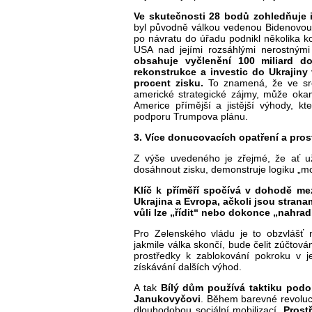
Ve skutečnosti 28 bodů zohledňuje i
byl původně válkou vedenou Bidenovou 
po návratu do úřadu podnikl několika kol
USA nad jejími rozsáhlými nerostnými
obsahuje vyčlenění 100 miliard d
rekonstrukce a investic do Ukrajin
procent zisku.
To znamená, že ve srov
americké strategické zájmy, může oka
Americe přímější a jistější výhody, k
podporu Trumpova plánu.
3. Více donucovacích opatření a pros
Z výše uvedeného je zřejmé, že ať 
dosáhnout zisku, demonstruje logiku „mo
Klíč k příměří spočívá v dohodě m
Ukrajina a Evropa, ačkoli jsou strana
vůli lze „řídit“ nebo dokonce „nahradi
Pro Zelenského vládu je to obzvlášť 
jakmile válka skončí, bude čelit zúčtová
prostředky k zablokování pokroku v 
získávání dalších výhod.
A tak
Bílý dům používá taktiku podob
Janukovyčovi
. Během barevné revoluc
dlouhodobou sociální mobilizací.
Prost