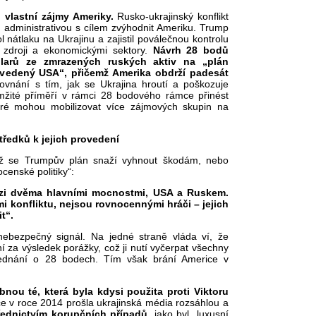
 vlastní zájmy Ameriky.
Rusko-ukrajinský konflikt
administrativou s cílem zvýhodnit Ameriku. Trump
 nátlaku na Ukrajinu a zajistil poválečnou kontrolu
 zdroji a ekonomickými sektory.
Návrh 28 bodů
olarů ze zmrazených ruských aktiv na „plán
y vedený USA“, přičemž Amerika obdrží padesát
nání s tím, jak se Ukrajina hroutí a poškozuje
mžité příměří v rámci 28 bodového rámce přinést
teré mohou mobilizovat více zájmových skupin na
tředků k jejich provedení
už se Trumpův plán snaží vyhnout škodám, nebo
censké politiky“:
ezi dvěma hlavními mocnostmi, USA a Ruskem.
mi konfliktu, nejsou rovnocennými hráči – jejich
t“.
nebezpečný signál. Na jedné straně vláda ví, že
ní za výsledek porážky, což ji nutí vyčerpat všechny
jednání o 28 bodech. Tím však brání Americe v
nou té, která byla kdysi použita proti Viktoru
e v roce 2014 prošla ukrajinská média rozsáhlou a
řednictvím korupčních případů
, jako byl „luxusní