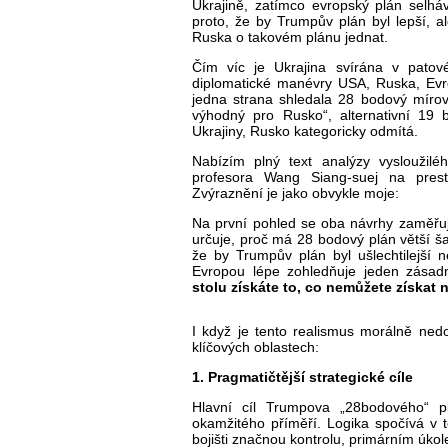
Ukrajině, zatímco evropský plán selhá
proto, že by Trumpův plán byl lepší, 
Ruska o takovém plánu jednat.
Čím víc je Ukrajina svírána v patové 
diplomatické manévry USA, Ruska, Evr
jedna strana shledala 28 bodový mírov
výhodný pro Rusko“, alternativní 19
Ukrajiny, Rusko kategoricky odmítá.
Nabízím plný text analýzy vysloužilé
profesora Wang Siang-suej na pre
Zvýraznění je jako obvykle moje:
Na první pohled se oba návrhy zaměřují 
určuje, proč má 28 bodový plán větší ša
že by Trumpův plán byl ušlechtilejší 
Evropou lépe zohledňuje jeden zásad
stolu získáte to, co nemůžete získat n
I když je tento realismus morálně ned
klíčových oblastech:
1. Pragmatičtější strategické cíle
Hlavní cíl Trumpova „28bodového“ p
okamžitého příměří. Logika spočívá v 
bojišti značnou kontrolu, primárním úkolem