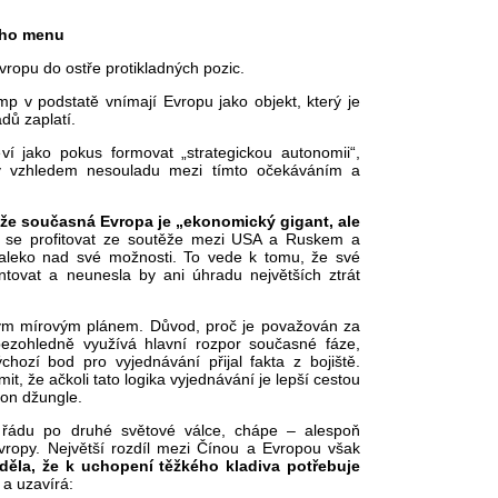
jeho menu
vropu do ostře protikladných pozic.
mp v podstatě vnímají Evropu jako objekt, který je
adů zaplatí.
ví jako pokus formovat „strategickou autonomii“,
ky vzhledem nesouladu mezi tímto očekáváním a
 že současná Evropa je „ekonomický gigant, ale
se profitovat ze soutěže mezi USA a Ruskem a
 daleko nad své možnosti. To vede k tomu, že své
ovat a neunesla by ani úhradu největších ztrát
ým mírovým plánem. Důvod, proč je považován za
 bezohledně využívá hlavní rozpor současné fáze,
hozí bod pro vyjednávání přijal fakta z bojiště.
t, že ačkoli tato logika vyjednávání je lepší cestou
kon džungle.
 řádu po druhé světové válce, chápe – alespoň
ropy. Největší rozdíl mezi Čínou a Evropou však
děla, že k uchopení těžkého kladiva potřebuje
 a uzavírá: