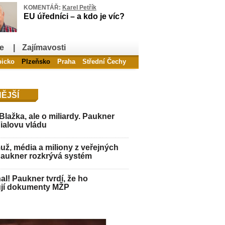
KOMENTÁŘ:
Karel Petřík
EU úředníci – a kdo je víc?
e
|
Zajímavosti
bicko
Plzeňsko
Praha
Střední Čechy
ĚJŠÍ
Blažka, ale o miliardy. Paukner
Fialovu vládu
ž, média a miliony z veřejných
Paukner rozkrývá systém
hal! Paukner tvrdí, že ho
jí dokumenty MŽP