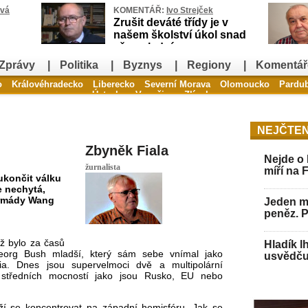
ová
KOMENTÁŘ:
Ivo Strejček
Zrušit deváté třídy je v
našem školství úkol snad
až poslední
Zprávy
|
Politika
|
Byznys
|
Regiony
|
Komentář
o
Královéhradecko
Liberecko
Severní Morava
Olomoucko
Pardu
Ústecko
Vysočina
Zlínsko
NEJČTEN
Zbyněk Fiala
Nejde o 
žurnalista
míří na 
končit válku
e nechytá,
armády Wang
Jeden mu
peněz. 
ž bylo za časů
Hladík l
eorg Bush mladší, který sám sebe vnímal jako
usvědču
ia. Dnes jsou supervelmoci dvě a multipolární
a středních mocností jako jsou Rusko, EU nebo
í se koncentrovat na západní hemisféru. Jak se