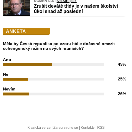
KOMENTÁŘ:
Ivo Strejček
Zrušit deváté třídy je v našem školství
úkol snad až poslední
ANKETA
Měla by Česká republika po vzoru Itálie dočasně omezit
schengenský režim na svých hranicích?
Ano
49%
Ne
25%
Nevím
26%
Klasická verze
|
Zaregistrujte se
|
Kontakty
|
RSS