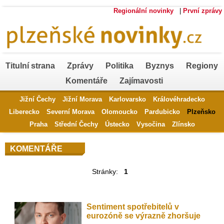
Regionální novinky
|
První zprávy
Titulní strana
Zprávy
Politika
Byznys
Regiony
Komentáře
Zajímavosti
Jižní Čechy
Jižní Morava
Karlovarsko
Královéhradecko
Liberecko
Severní Morava
Olomoucko
Pardubicko
Plzeňsko
Praha
Střední Čechy
Ústecko
Vysočina
Zlínsko
KOMENTÁŘE
Stránky:
1
Sentiment spotřebitelů v
eurozóně se výrazně zhoršuje