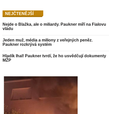
NEJČTENĚJŠÍ
Nejde o Blažka, ale o miliardy. Paukner míří na Fialovu
vládu
Jeden muž, média a miliony z veřejných peněz.
Paukner rozkrývá systém
Hladík lhal! Paukner tvrdí, že ho usvědčují dokumenty
MŽP