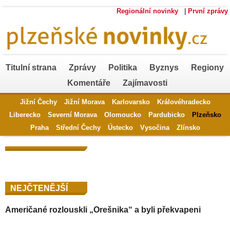
Regionální novinky
|
První zprávy
Titulní strana
Zprávy
Politika
Byznys
Regiony
Komentáře
Zajímavosti
Jižní Čechy
Jižní Morava
Karlovarsko
Královéhradecko
Liberecko
Severní Morava
Olomoucko
Pardubicko
Plzeňsko
Praha
Střední Čechy
Ústecko
Vysočina
Zlínsko
NEJČTENĚJŠÍ
Američané rozlouskli „Orešnika“ a byli překvapeni