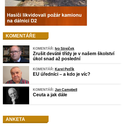
KOMENTÁŘE
KOMENTÁŘ:
Ivo Strejček
Zrušit deváté třídy je v našem školství
úkol snad až poslední
KOMENTÁŘ:
Karel Petřík
EU úředníci – a kdo je víc?
KOMENTÁŘ:
Jan Campbell
Ceuta a jak dále
ANKETA