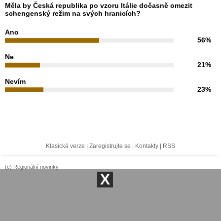
Měla by Česká republika po vzoru Itálie dočasně omezit
schengenský režim na svých hranicích?
Ano
56%
Ne
21%
Nevím
23%
Klasická verze
|
Zaregistrujte se
|
Kontakty
|
RSS
(c) Regionální novinky
X