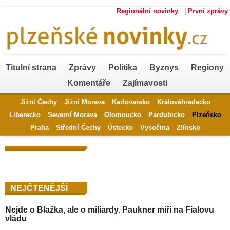
Regionální novinky
|
První zprávy
Titulní strana
Zprávy
Politika
Byznys
Regiony
Komentáře
Zajímavosti
Jižní Čechy
Jižní Morava
Karlovarsko
Královéhradecko
Liberecko
Severní Morava
Olomoucko
Pardubicko
Plzeňsko
Praha
Střední Čechy
Ústecko
Vysočina
Zlínsko
NEJČTENĚJŠÍ
Nejde o Blažka, ale o miliardy. Paukner míří na Fialovu
vládu