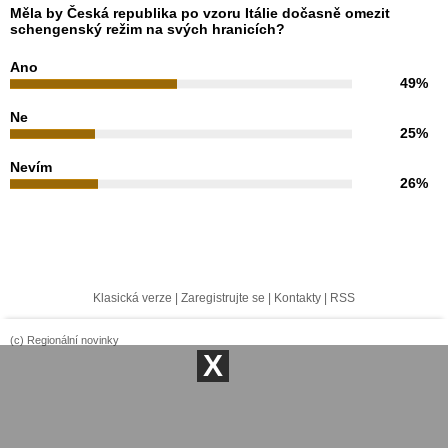
Měla by Česká republika po vzoru Itálie dočasně omezit
schengenský režim na svých hranicích?
Ano
49%
Ne
25%
Nevím
26%
Klasická verze
|
Zaregistrujte se
|
Kontakty
|
RSS
(c) Regionální novinky
X