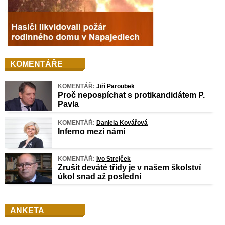
KOMENTÁŘE
KOMENTÁŘ:
Jiří Paroubek
Proč nepospíchat s protikandidátem P.
Pavla
KOMENTÁŘ:
Daniela Kovářová
Inferno mezi námi
KOMENTÁŘ:
Ivo Strejček
Zrušit deváté třídy je v našem školství
úkol snad až poslední
ANKETA