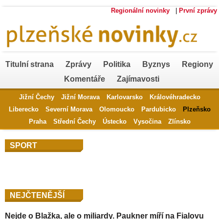
Regionální novinky
|
První zprávy
Titulní strana
Zprávy
Politika
Byznys
Regiony
Komentáře
Zajímavosti
Jižní Čechy
Jižní Morava
Karlovarsko
Královéhradecko
Liberecko
Severní Morava
Olomoucko
Pardubicko
Plzeňsko
Praha
Střední Čechy
Ústecko
Vysočina
Zlínsko
SPORT
NEJČTENĚJŠÍ
Nejde o Blažka, ale o miliardy. Paukner míří na Fialovu