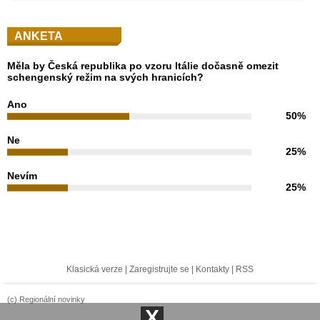
ANKETA
Měla by Česká republika po vzoru Itálie dočasně omezit
schengenský režim na svých hranicích?
Ano
50%
Ne
25%
Nevím
25%
Klasická verze
|
Zaregistrujte se
|
Kontakty
|
RSS
(c) Regionální novinky
X