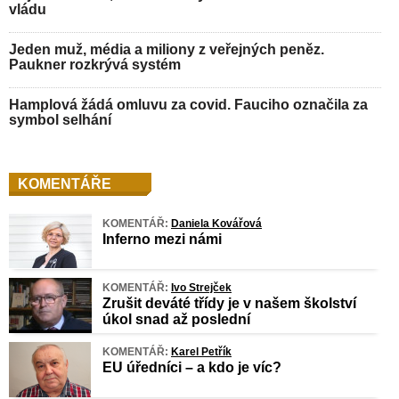
vládu
Jeden muž, média a miliony z veřejných peněz.
Paukner rozkrývá systém
Hamplová žádá omluvu za covid. Fauciho označila za
symbol selhání
KOMENTÁŘE
KOMENTÁŘ:
Daniela Kovářová
Inferno mezi námi
KOMENTÁŘ:
Ivo Strejček
Zrušit deváté třídy je v našem školství
úkol snad až poslední
KOMENTÁŘ:
Karel Petřík
EU úředníci – a kdo je víc?