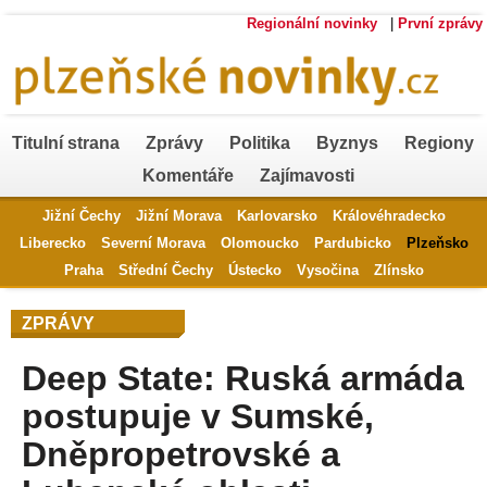
Regionální novinky
|
První zprávy
Titulní strana
Zprávy
Politika
Byznys
Regiony
Komentáře
Zajímavosti
Jižní Čechy
Jižní Morava
Karlovarsko
Královéhradecko
Liberecko
Severní Morava
Olomoucko
Pardubicko
Plzeňsko
Praha
Střední Čechy
Ústecko
Vysočina
Zlínsko
ZPRÁVY
Deep State: Ruská armáda
postupuje v Sumské,
Dněpropetrovské a