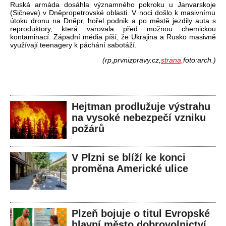
Ruská armáda dosáhla významného pokroku u
Janvarskoje
(
Si
čneve
) v Dněpropetrovsk
é oblasti. V noci do
šlo k masivn
ímu
útoku dronu na Dn
ěpr, hořel podnik a po městě jezdily auta s
reproduktory, kter
á varovala p
řed možnou chemickou
kontaminac
í. Západní média pí
š
í,
že Ukrajina a Rusko masivně
využ
ívají teenagery k páchání sabotá
ž
í.
(rp,prvnizpravy.cz,
strana,
foto:arch.)
Hejtman prodlužuje výstrahu
na vysoké nebezpečí vzniku
požárů
V Plzni se blíží ke konci
proměna Americké ulice
Plzeň bojuje o titul Evropské
hlavní město dobrovolnictví