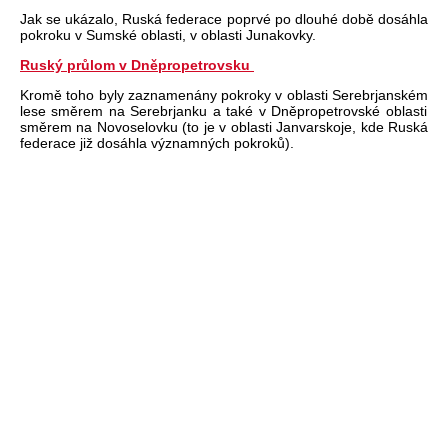
Jak se uk
ázalo, Ruská federace poprvé po dlouhé dob
ě dos
áhla
pokroku v
Sumské
oblasti, v oblasti
Junakovky
.
Ruský průlom v Dněpropetrovsku
Krom
ě toho byly zaznamen
ány pokroky v oblasti
Serebrjanském
lese sm
ěrem na
Serebrjanku
a tak
é v Dn
ěpropetrovsk
é oblasti
sm
ěrem na
Novoselovku
(to je v oblasti
Janvarskoje
, kde Rusk
á
federace ji
ž dos
áhla významných pokrok
ů).