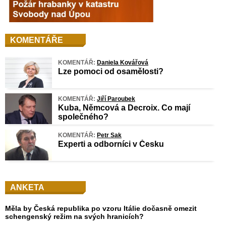
KOMENTÁŘE
KOMENTÁŘ:
Daniela Kovářová
Lze pomoci od osamělosti?
KOMENTÁŘ:
Jiří Paroubek
Kuba, Němcová a Decroix. Co mají
společného?
KOMENTÁŘ:
Petr Sak
Experti a odborníci v Česku
ANKETA
Měla by Česká republika po vzoru Itálie dočasně omezit
schengenský režim na svých hranicích?