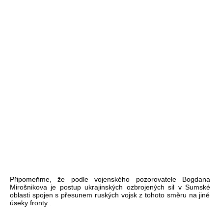
Připomeňme, že podle vojensk
ého pozorovatele Bogdana
Miro
šnikova
je postup ukrajinsk
ých ozbrojených sil v
Sumské
oblasti spojen s p
řesunem rusk
ých vojsk z tohoto sm
ěru na jin
é
úseky fronty .